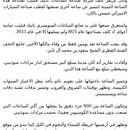
وكان غريفز كلف شركة صناعة الساعات باتيك فيليب بصناعة هذه
الساعة الثمينة لتتميز عن ساعة أخرى صنعتها لقطب صناعة السيارات
الاميركي جيمس باكارد.
واستغرق صنعها على يد صانع الساعات السويسري باتيك فيليب ثمانية
أعوام. اذ كلف بصناعتها عام 1925 ولم يسلمها إلا في عام 1933.
وقد بيعت الساعة بعد يومين فقط من وفاة مالكها الأخير، جامع التحف
الفنية القطري الشيخ سعود بن محمد آل ثاني.
وأفادت تقارير أنه كان مدينا بمبلغ كبير مستحق لدار مزادات سوذيبي،
وسيغطي مبلغ بيع الساعة هذا الدين.
وتتميز الساعة باحتوائها على تقويم دائم يأخذ بنظر الاعتبار السنوات
الكبيسة، وتظهر توقيتات الشروق والغروب وتتميز بدقات تشبه دقات
ساعة ويستمنستر.
وتتكون الساعة من 900 جزء دقيق ما يجعلها من أكثر الساعات التي
صنعت بدون مساعدة الكومبيوتر تعقيدا، بحسب مزادات سوذيبي.
وتظهر في أرضيتها خريطة للسماء والنجوم في الليل كما تبدو من موقع