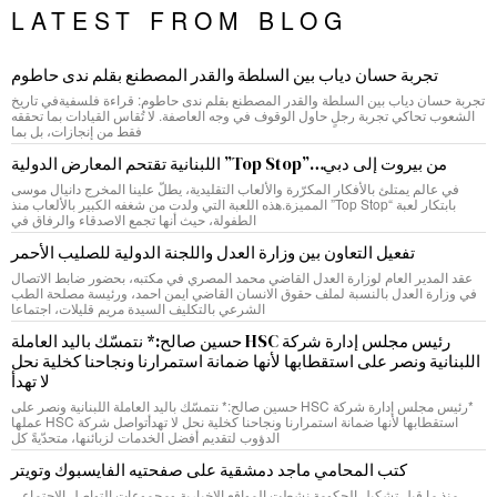
LATEST FROM BLOG
تجربة حسان دياب بين السلطة والقدر المصطنع بقلم ندى حاطوم
تجربة حسان دياب بين السلطة والقدر المصطنع بقلم ندى حاطوم: قراءة فلسفيةفي تاريخ
الشعوب تحاكي تجربة رجلٍ حاول الوقوف في وجه العاصفة. لا تُقاس القيادات بما تحققه
فقط من إنجازات، بل بما
من بيروت إلى دبي…”Top Stop” اللبنانية تقتحم المعارض الدولية
في عالم يمتلئ بالأفكار المكرّرة والألعاب التقليدية، يطلّ علينا المخرج دانيال موسى
بابتكار لعبة “Top Stop” المميزة.هذه اللعبة التي ولدت من شغفه الكبير بالألعاب منذ
الطفولة، حيث أنها تجمع الاصدقاء والرفاق في
تفعيل التعاون بين وزارة العدل واللجنة الدولية للصليب الأحمر
عقد المدير العام لوزارة العدل القاضي محمد المصري في مكتبه، بحضور ضابط الاتصال
في وزارة العدل بالنسبة لملف حقوق الانسان القاضي ايمن احمد، ورئيسة مصلحة الطب
الشرعي بالتكليف السيدة مريم قليلات، اجتماعا
رئيس مجلس إدارة شركة HSC حسين صالح:* نتمسّك باليد العاملة
اللبنانية ونصر على استقطابها لأنها ضمانة استمرارنا ونجاحنا كخلية نحل
لا تهدأ
*رئيس مجلس إدارة شركة HSC حسين صالح:* نتمسّك باليد العاملة اللبنانية ونصر على
استقطابها لأنها ضمانة استمرارنا ونجاحنا كخلية نحل لا تهدأتواصل شركة HSC عملها
الدؤوب لتقديم أفضل الخدمات لزبائنها، متحدّيةً كل
كتب المحامي ماجد دمشقية على صفحتيه الفايسبوك وتويتر
منذ ما قبل تشكيل الحكومة نشطت المواقع الإخبارية ومجموعات التواصل الاجتماعي