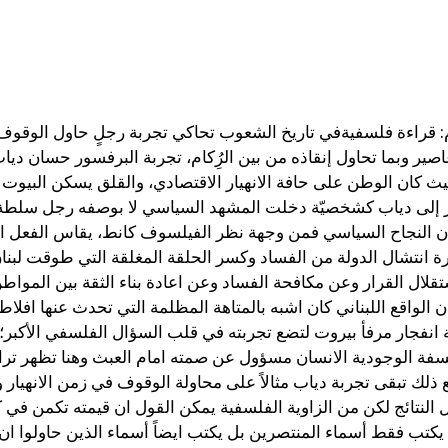
 قراءة فلسفيةفي تاريخ الشعوب تحاكي تجربة رجلٍ حاول الوقوف 
صير وبما تحاول إنقاذه من بين الرُِكام، تجربة البرفسور حسان دي
حيث كان الوطن على حافة الانهيار الاقتصادي، والقلق يسكن البيو
 إلى دياب كشخصيّة دخلت المشهد السياسي لا بوصفه رجل سلطة ت
 النجاح السياسي فمن وجهة نظر الفيلسوف كانط، يقاس الفعل الاخلا
انتشال الدولة من الفساد وكسر الحلقة المغلقة التي طوقت لبنان
لال القرار وعن مكافحة الفساد وعن اعادة بناء الثقة بين المواطن 
ان الواقع اللبناني كان اشبه بالمتاهة المظلمة التي تحدث عنها اف
 انفجار مرفأ بيروت لتضع تجربته في قلب السؤال الفلسفي الأكبر؛
فة الوجودية الانسان مسؤول عن صمته امام العبث وهنا تظهر تراجي
لك تبقى تجربة دياب مثالاً على محاولة الوقوف في زمن الانهيار 
لنتائج لكن من الزاوية الفلسفية يمكن القول ان قيمته تكمن في كو
يكتب فقط أسماء المنتصرين بل يكتب ايضاً أسماء الذين حاولوا ان 