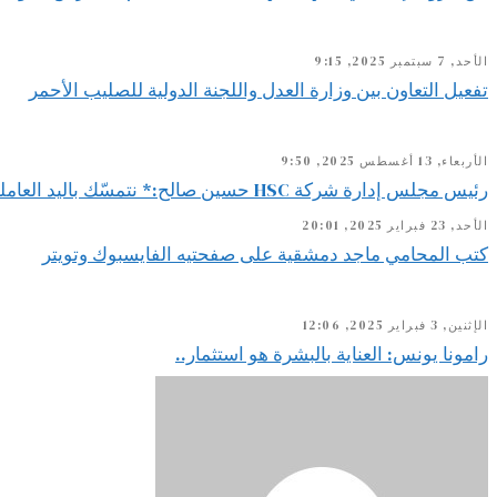
الأحد, 7 سبتمبر 2025, 9:15
تفعيل التعاون بين وزارة العدل واللجنة الدولية للصليب الأحمر
الأربعاء, 13 أغسطس 2025, 9:50
رئيس مجلس إدارة شركة HSC حسين صالح:* نتمسّك باليد العاملة اللبنانية ونصر على استقطابها لأنها ضمانة استمرارنا ونجاحنا كخلية نحل لا تهدأ
الأحد, 23 فبراير 2025, 20:01
كتب المحامي ماجد دمشقية على صفحتيه الفايسبوك وتويتر
الإثنين, 3 فبراير 2025, 12:06
رامونا يونس: العناية بالبشرة هو استثمار..