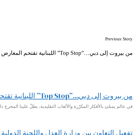
Previous Story
من بيروت إلى دبي…”Top Stop” اللبنانية تقتحم المعارض الدولية
من بيروت إلى دبي…”Top Stop” اللبنانية تقتحم المعارض الدولية
في عالم يمتلئ بالأفكار المكرّرة والألعاب التقليدية، يطلّ علينا المخرج دانيال موسى بابتكار لعبة “Top Stop” المميزة.هذه اللعبة التي ولدت من شغفه الكبير بال
تفعيل التعاون بين وزارة العدل واللجنة الدولية