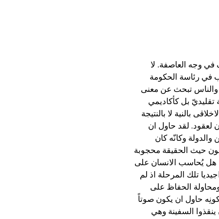
في وجه العاصفة. لا
اب في رئاسة الحكومة
ت والناس تبحث عن معنى
قليديّ بل كأكاديمي
قى بالنية لا بالنتيجة
 لعقود. لقد حاول ان
والدولة وكانّه كان
لاطون حيث الحقيقة محجوبة
 هل يُحاسب الانسان على
ديا تلك المرحلة اذ لم
ومحاولة الحفاظ على
نِه حاول ان يكون صوتاً
ينقذوا السفينة وهي