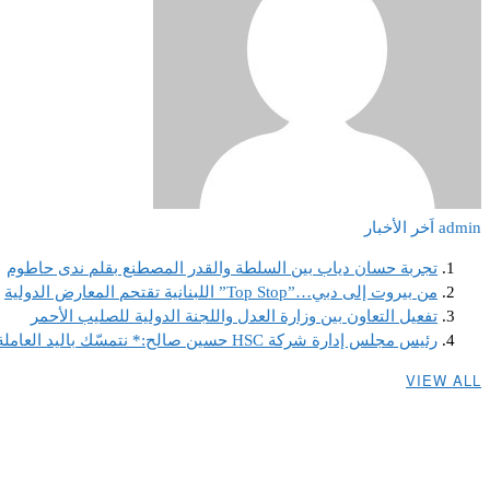
admin
اَخر الأخبار
تجربة حسان دياب بين السلطة والقدر المصطنع بقلم ندى حاطوم
من بيروت إلى دبي…”Top Stop” اللبنانية تقتحم المعارض الدولية
تفعيل التعاون بين وزارة العدل واللجنة الدولية للصليب الأحمر
رئيس مجلس إدارة شركة HSC حسين صالح:* نتمسّك باليد العاملة اللبنانية ونصر على استقطابها لأنها ضمانة استمرارنا ونجاحنا كخلية نحل لا تهدأ
VIEW ALL