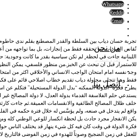
Whatsapp
Reddit
Email
تجربة حسان دياب بين السلطة والقدر المصطنع بقلم ندى حاطوم:
من نحن
تُقاس القيادات بما تحققه فقط من إنجازات، بل بما تواجهه من أعا
اللبنانية جاءت في لحظة ٍ لم تكن سياسية بقدر ما كانت وجودية: 
أسرة التحرير
للاستمرار قبل ان تبحث عن الخبز.من منظور فلسفي، يمكن النظر
وجد نفسه امام امتحان الواجب الانساني والأخلاقي اكثر من امتحان
فقط وهنا تتجلى محاولة دياب تقديم خطاب اصلاحي قائم على فكرة 
اتصل بنا
يطرح فكره” الدولة الممكنه “بدل الدولة المستحيلة” فتكلم عن استق
يستدعي حلم الفلاسفة القدماء بدولة العدل، لا دولة المصالح غير 
خلف ظلال المصالح الطائفية والانقسامات العميقة.ثم جاءت كارثة
واقع لم يتدخل في صنعه، ولم يؤسَّس له خلال فترة حكمه في الفلس
يكن الانفجار مجرد حادث بل لحظة انكسار للوعي الوطني كله ومع ذ
فكرة الدولة في وقت كان فيه كل شيء ينهار قد يختلف الناس حول ا
للعقل في زمن الضجيج وصوتاً للهدوء في زمن الفوضى فالتاريخ لا 