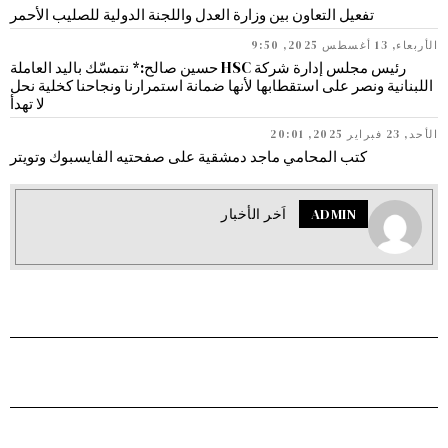
تفعيل التعاون بين وزارة العدل واللجنة الدولية للصليب الأحمر
الأربعاء, 13 أغسطس 2025, 9:50
رئيس مجلس إدارة شركة HSC حسين صالح:* نتمسّك باليد العاملة
اللبنانية ونصر على استقطابها لأنها ضمانة استمرارنا ونجاحنا كخلية نحل
لا تهدأ
الأحد, 23 فبراير 2025, 20:01
كتب المحامي ماجد دمشقية على صفحتيه الفايسبوك وتويتر
ADMIN
اَخر الأخبار