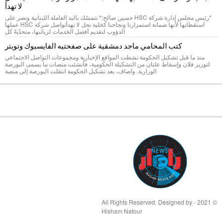
لا تهدأ
*رئيس مجلس إدارة شركة HSC حسين صالح:* نتمسّك باليد العاملة اللبنانية ونصر على
استقطابها لأنها ضمانة استمرارنا ونجاحنا كخلية نحل لا تهدأتواصل شركة HSC عملها
الدؤوب لتقديم أفضل الخدمات لزبائنها، متحدّيةً كل
كتب المحامي ماجد دمشقية على صفحتيه الفايسبوك وتويتر
منذ ما قبل تشكيل الحكومة نشطت المواقع الإخبارية ومجموعات التواصل الاجتماعي
لتوزير فلان وإسقاط علتان من التشكيلة الحكومية، فأنشئت منصات ما يسمى البورصة
الوزارية. واضاف، بعد تشكيل الحكومة انتقلت البورصة إلى منصة
© 2021 - All Rights Reserved. Designed by
Hisham Natour