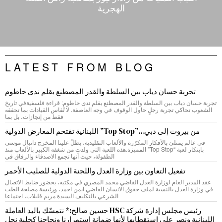
الهجرية
LATEST FROM BLOG
تجربة حسان دياب بين السلطة والقدر المصطنع بقلم ندى حاطوم
تجربة حسان دياب بين السلطة والقدر المصطنع بقلم ندى حاطوم: قراءة فلسفيةفي تاريخ
الشعوب تحاكي تجربة رجلٍ حاول الوقوف في وجه العاصفة. لا تُقاس القيادات بما تحققه
فقط من إنجازات، بل بما
من بيروت إلى دبي…”Top Stop” اللبنانية تقتحم المعارض الدولية
في عالم يمتلئ بالأفكار المكرّرة والألعاب التقليدية، يطلّ علينا المخرج دانيال موسى
بابتكار لعبة “Top Stop” المميزة.هذه اللعبة التي ولدت من شغفه الكبير بالألعاب منذ
الطفولة، حيث أنها تجمع الاصدقاء والرفاق في
تفعيل التعاون بين وزارة العدل واللجنة الدولية للصليب الأحمر
عقد المدير العام لوزارة العدل القاضي محمد المصري في مكتبه، بحضور ضابط الاتصال
في وزارة العدل بالنسبة لملف حقوق الانسان القاضي ايمن احمد، ورئيسة مصلحة الطب
الشرعي بالتكليف السيدة مريم قليلات، اجتماعا
رئيس مجلس إدارة شركة HSC حسين صالح:* نتمسّك باليد العاملة
اللبنانية ونصر على استقطابها لأنها ضمانة استمرارنا ونجاحنا كخلية نحل