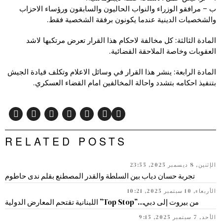
ب – مرافقو الوزراء والنواب الحاليون والسابقون ورؤساء الاحزاب
والشخصيات الدينية عندما يكونون برفقة الشخصية فقط.
المادة الثالثة: كل مخالفة لاحكام هذا القرار تعرض مرتكبها لاشد
العقوبات وخاصة الملاحقة القضائية.
المادة الرابعة: ينشر هذا القرار في وسائل الاعلام وتكلف قيادة الجيش
بتنفيذ احكامه بتشدد واحالة المخالفين امام القضاء العسكري.
RELATED POSTS
الإثنين, 8 ديسمبر 2025, 23:55
تجربة حسان دياب بين السلطة والقدر المصطنع بقلم ندى حاطوم
الأربعاء, 10 سبتمبر 2025, 10:21
من بيروت إلى دبي…”Top Stop” اللبنانية تقتحم المعارض الدولية
الأحد, 7 سبتمبر 2025, 9:15