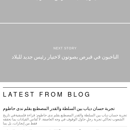
NEXT STORY
الناخبون في قبرص يصوتون لاختيار رئيس جديد للبلاد
LATEST FROM BLOG
تجربة حسان دياب بين السلطة والقدر المصطنع بقلم ندى حاطوم
تجربة حسان دياب بين السلطة والقدر المصطنع بقلم ندى حاطوم: قراءة فلسفيةفي تاريخ
الشعوب تحاكي تجربة رجلٍ حاول الوقوف في وجه العاصفة. لا تُقاس القيادات بما تحققه
فقط من إنجازات، بل بما