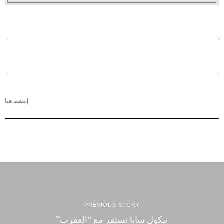
إضغط هنا
PREVIOUS STORY
نيكول سابا تستقر مع “العقرب”