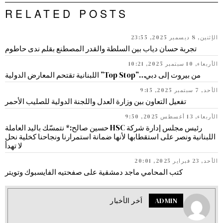
RELATED POSTS
الإثنين, 8 ديسمبر 2025, 23:55
تجربة حسان دياب بين السلطة والقدر المصطنع بقلم ندى حاطوم
الأربعاء, 10 سبتمبر 2025, 10:21
من بيروت إلى دبي…”Top Stop” اللبنانية تقتحم المعارض الدولية
الأحد, 7 سبتمبر 2025, 9:15
تفعيل التعاون بين وزارة العدل واللجنة الدولية للصليب الأحمر
الأربعاء, 13 أغسطس 2025, 9:50
رئيس مجلس إدارة شركة HSC حسين صالح:* نتمسّك باليد العاملة
اللبنانية ونصر على استقطابها لأنها ضمانة استمرارنا ونجاحنا كخلية نحل
لا تهدأ
الأحد, 23 فبراير 2025, 20:01
كتب المحامي ماجد دمشقية على صفحتيه الفايسبوك وتويتر
ADMIN
اَخر الأخبار