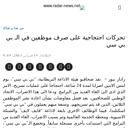
من هنا و هناك
تحركات احتجاجية على صرف موظفين في الـ بي
بي سي
الثلاثاء, 19 فبراير 2013, 9:49
رادار نيوز – نفذ صحافيو هيئة الاذاعة البريطانية، “بي بي سي”، يوم
امس الاثنين اضرابا لمدة 24 ساعة، احتجاجا على عمليات تسريح، الامر
الذي ادى الى الغاء العديد من البرامج. ودعا الى هذا الاضراب، الاتحاد
الوطني للصحافيين، بعد فشل مفاوضات بشأن اعادة نشر الموظفين
الثلاثين، الذين قد يتم تسريحهم، وتسعة منهم يعملون في “بي بي سي”
اسكتلندا، فيما الوظائف الاخرى تابعة لاذاعة “فايف لايف” والشبكة
الاسيوية، ومحطة الخدمة العالمية.وتم بسبب الاضراب، الغاء العديد من
البرامج التي استبدلت بأخرى مسجلة سابقاً. وتخضع الـ”بي بي سي”،