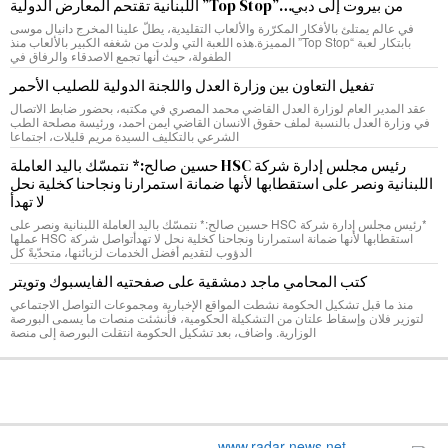
من بيروت إلى دبي…”Top Stop” اللبنانية تقتحم المعارض الدولية
في عالم يمتلئ بالأفكار المكرّرة والألعاب التقليدية، يطلّ علينا المخرج دانيال موسى
بابتكار لعبة “Top Stop” المميزة.هذه اللعبة التي ولدت من شغفه الكبير بالألعاب منذ
الطفولة، حيث أنها تجمع الاصدقاء والرفاق في
تفعيل التعاون بين وزارة العدل واللجنة الدولية للصليب الأحمر
عقد المدير العام لوزارة العدل القاضي محمد المصري في مكتبه، بحضور ضابط الاتصال
في وزارة العدل بالنسبة لملف حقوق الانسان القاضي ايمن احمد، ورئيسة مصلحة الطب
الشرعي بالتكليف السيدة مريم قليلات، اجتماعا
رئيس مجلس إدارة شركة HSC حسين صالح:* نتمسّك باليد العاملة
اللبنانية ونصر على استقطابها لأنها ضمانة استمرارنا ونجاحنا كخلية نحل
لا تهدأ
*رئيس مجلس إدارة شركة HSC حسين صالح:* نتمسّك باليد العاملة اللبنانية ونصر على
استقطابها لأنها ضمانة استمرارنا ونجاحنا كخلية نحل لا تهدأتواصل شركة HSC عملها
الدؤوب لتقديم أفضل الخدمات لزبائنها، متحدّيةً كل
كتب المحامي ماجد دمشقية على صفحتيه الفايسبوك وتويتر
منذ ما قبل تشكيل الحكومة نشطت المواقع الإخبارية ومجموعات التواصل الاجتماعي
لتوزير فلان وإسقاط علتان من التشكيلة الحكومية، فأنشئت منصات ما يسمى البورصة
الوزارية. واضاف، بعد تشكيل الحكومة انتقلت البورصة إلى منصة