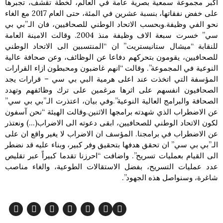
اكبر مجموعة سمعية بصرية عامة في العالم، لخطة تقشف، تجبرها
على خفض نفقاتها، بنسبة عشرين في المئة، حتى العام 2017 مع الغاء
نحو الفي وظيفة.وبحسب الاتحاد الوطني للصحافيين، فان الـ”بي بي
سي” خسرت سبعة الاف وظيفة منذ 2004. وقالت الامينة العامة
للنقابة “ميشال ستانيستريت” ان “المنتسبين الى الاتحاد الوطني
للصحافيين، يقومون بتحركهم دفاعا عن الوظائف، وعن صحافة عالية
النوعية في المجموعة”. وقالت “انهم غاضبون ومحبطون ازاء القرارات
المؤسفة التي اتخذت عند اعلى هرمية البي بي سي – قرارات يجد
الصحافيون انفسهم على اثرها مرغمين على ترك وظائفهم وتهدد
الصحافة والبرامج العالية النوعية”.وفي بيان، اعتذرت الـ”بي بي سي”
عن الاضطراب الذي شهدته برامجها الاثنين.وقالت الهيئة “نحن آسفون
لكون الاتحاد الوطني للصحافيين، ابقى دعوته الى الاضراب(…) ونعتذر
عن الاضطراب في برامجنا. المؤسف ان الاضراب لا يغير واقع ان على
الـ”بي بي سي” ان تحقق هدفها بتحقيق وفر كبير، وبناء عليه قد نضطر
الى القيام بعمليات تسريح”. واضافت “احرزنا تقدما كبيراً عبر تقليص
عدد عمليات التسريح، بفضل الاستقالات الطوعية، والغاء مناصب
شاغرة، وسنواصل هذه الجهود”.