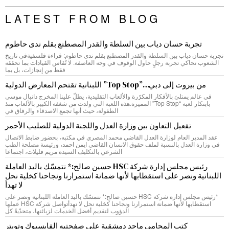
LATEST FROM BLOG
تجربة حسان دياب بين السلطة والقدر المصطنع بقلم ندى حاطوم
تجربة حسان دياب بين السلطة والقدر المصطنع بقلم ندى حاطوم: قراءة فلسفيةفي تاريخ
الشعوب تحاكي تجربة رجلٍ حاول الوقوف في وجه العاصفة. لا تُقاس القيادات بما تحققه
فقط من إنجازات، بل بما
من بيروت إلى دبي…”Top Stop” اللبنانية تقتحم المعارض الدولية
في عالم يمتلئ بالأفكار المكرّرة والألعاب التقليدية، يطلّ علينا المخرج دانيال موسى
بابتكار لعبة “Top Stop” المميزة.هذه اللعبة التي ولدت من شغفه الكبير بالألعاب منذ
الطفولة، حيث أنها تجمع الاصدقاء والرفاق في
تفعيل التعاون بين وزارة العدل واللجنة الدولية للصليب الأحمر
عقد المدير العام لوزارة العدل القاضي محمد المصري في مكتبه، بحضور ضابط الاتصال
في وزارة العدل بالنسبة لملف حقوق الانسان القاضي ايمن احمد، ورئيسة مصلحة الطب
الشرعي بالتكليف السيدة مريم قليلات، اجتماعا
رئيس مجلس إدارة شركة HSC حسين صالح:* نتمسّك باليد العاملة
اللبنانية ونصر على استقطابها لأنها ضمانة استمرارنا ونجاحنا كخلية نحل
لا تهدأ
*رئيس مجلس إدارة شركة HSC حسين صالح:* نتمسّك باليد العاملة اللبنانية ونصر على
استقطابها لأنها ضمانة استمرارنا ونجاحنا كخلية نحل لا تهدأتواصل شركة HSC عملها
الدؤوب لتقديم أفضل الخدمات لزبائنها، متحدّيةً كل
كتب المحامي ماجد دمشقية على صفحتيه الفايسبوك وتويتر