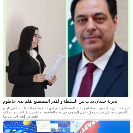
تجربة حسان دياب بين السلطة والقدر المصطنع بقلم ندى حاطوم
تجربة حسان دياب بين السلطة والقدر المصطنع بقلم ندى حاطوم: قراءة فلسفيةفي تاريخ
الشعوب تحاكي تجربة رجلٍ حاول الوقوف في وجه العاصفة. لا تُقاس القيادات بما تحققه
فقط من إنجازات، بل بما