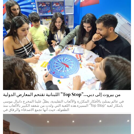
من بيروت إلى دبي…”Top Stop” اللبنانية تقتحم المعارض الدولية
في عالم يمتلئ بالأفكار المكرّرة والألعاب التقليدية، يطلّ علينا المخرج دانيال موسى
بابتكار لعبة “Top Stop” المميزة.هذه اللعبة التي ولدت من شغفه الكبير بالألعاب منذ
الطفولة، حيث أنها تجمع الاصدقاء والرفاق في