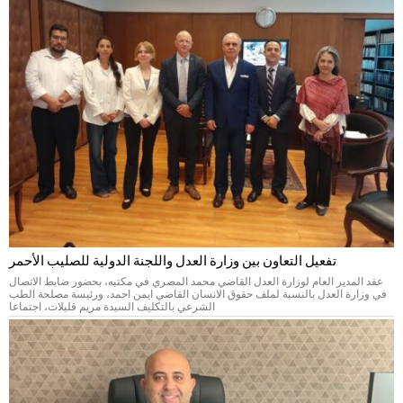
تفعيل التعاون بين وزارة العدل واللجنة الدولية للصليب الأحمر
عقد المدير العام لوزارة العدل القاضي محمد المصري في مكتبه، بحضور ضابط الاتصال
في وزارة العدل بالنسبة لملف حقوق الانسان القاضي ايمن احمد، ورئيسة مصلحة الطب
الشرعي بالتكليف السيدة مريم قليلات، اجتماعا