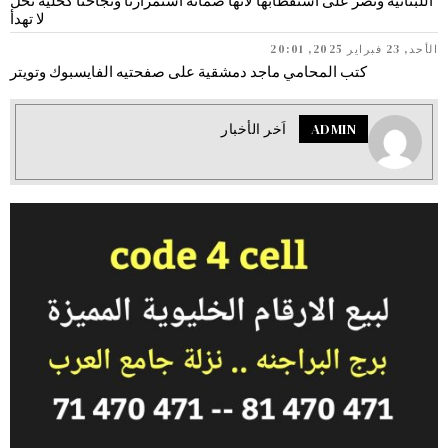
اللبنانية ونصر على استقطابها لأنها ضمانة استمرارنا ونجاحنا كخلية نحل
لا تهدأ
الأحد, 23 فبراير 2025, 20:01
كتب المحامي ماجد دمشقية على صفحتيه الفايسبوك وتويتر
ADMIN
اَخر الأخبار