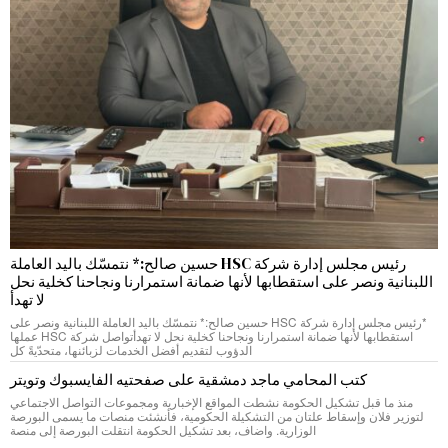
رئيس مجلس إدارة شركة HSC حسين صالح:* نتمسّك باليد العاملة
اللبنانية ونصر على استقطابها لأنها ضمانة استمرارنا ونجاحنا كخلية نحل
لا تهدأ
*رئيس مجلس إدارة شركة HSC حسين صالح:* نتمسّك باليد العاملة اللبنانية ونصر على
استقطابها لأنها ضمانة استمرارنا ونجاحنا كخلية نحل لا تهدأتواصل شركة HSC عملها
الدؤوب لتقديم أفضل الخدمات لزبائنها، متحدّيةً كل
كتب المحامي ماجد دمشقية على صفحتيه الفايسبوك وتويتر
منذ ما قبل تشكيل الحكومة نشطت المواقع الإخبارية ومجموعات التواصل الاجتماعي
لتوزير فلان وإسقاط علتان من التشكيلة الحكومية، فأنشئت منصات ما يسمى البورصة
الوزارية. واضاف، بعد تشكيل الحكومة انتقلت البورصة إلى منصة