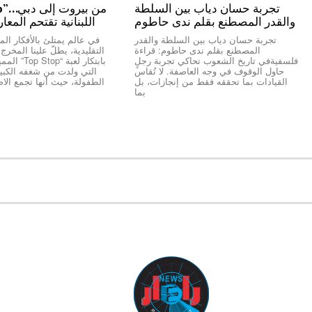
تجربة حسان دياب بين السلطة
والقدر المصطنع بقلم ندى حاطوم
اللبنانية تقتحم المعا
تجربة حسان دياب بين السلطة والقدر
في عالم يمتلئ بالأفكار المك
المصطنع بقلم ندى حاطوم: قراءة
التقليدية، يطلّ علينا المخر
فلسفيةفي تاريخ الشعوب تحاكي تجربة رجلٍ
بابتكار لعبة “
حاول الوقوف في وجه العاصفة. لا تُقاس
التي ولدت من شغفه الكبير 
القيادات بما تحققه فقط من إنجازات، بل
الطفولة، حيث أنها تجمع الاص
بما