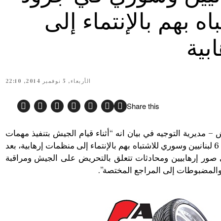
اه بهم بالإنتماء إلى
بية
الأربعاء, 5 نوفمبر 2014, 22:10
Share this
– مديرية التوجيه في بيان انه “أثناء قيام الجيش بتنفيذ مهمات
أمنية في جرود الضنية، تم توقيف 6 لبنانيين وسوري للاشتباه بهم بالإنتماء إلى منظمات إرهابية، بعد
ى صور إرهابيين ومحادثات تتعلق بالتحريض على الجيش ومراقبة
والمضبوطات إلى المراجع المختصة”.