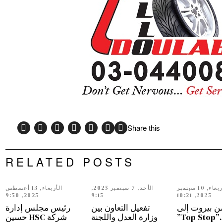
Share this
RELATED POSTS
الأربعاء, 10 سبتمبر
الأحد, 7 سبتمبر 2025,
الأربعاء, 13 أغسطس
2025, 9:50
9:15
2025, 10:21
ن بيروت إلى
تفعيل التعاون بين
رئيس مجلس إدارة
دبي…”Top Stop”
وزارة العدل واللجنة
شركة HSC حسين