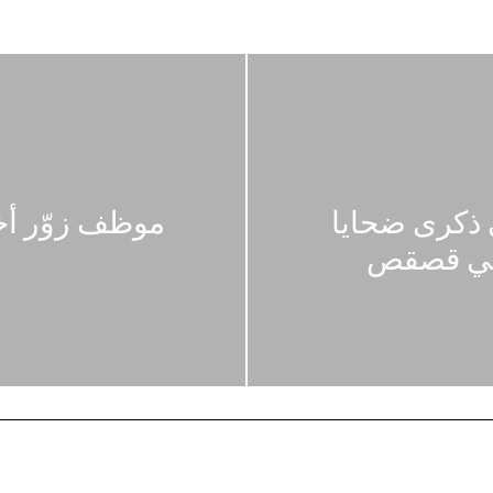
ي ذكرى ضحايا
موظف زوّر أخت
 في قصقص