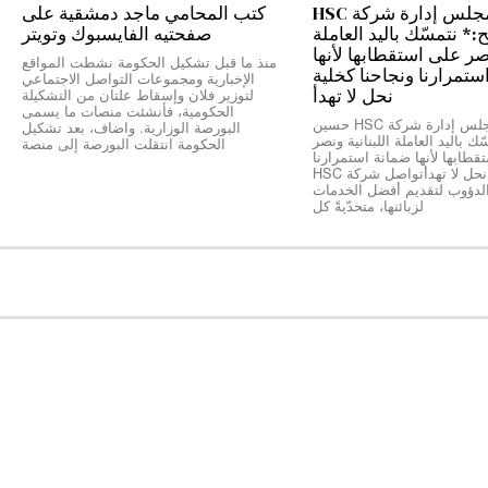
رئيس مجلس إدارة شركة HSC
كتب المحامي ماجد دمشقية على
 نتمسّك باليد العاملة
صفحتيه الفايسبوك وتويتر
نصر على استقطابها لأنها
منذ ما قبل تشكيل الحكومة نشطت المواقع
ستمرارنا ونجاحنا كخلية
الإخبارية ومجموعات التواصل الاجتماعي
نحل لا تهدأ
لتوزير فلان وإسقاط علتان من التشكيلة
الحكومية، فأنشئت منصات ما يسمى
*رئيس مجلس إدارة شركة HSC حسين
البورصة الوزارية. واضاف، بعد تشكيل
ك باليد العاملة اللبنانية ونصر
الحكومة انتقلت البورصة إلى منصة
طابها لأنها ضمانة استمرارنا
ونجاحنا كخلية نحل لا تهدأتواصل شركة HSC
الدؤوب لتقديم أفضل الخدمات
لزبائنها، متحدّيةً كل