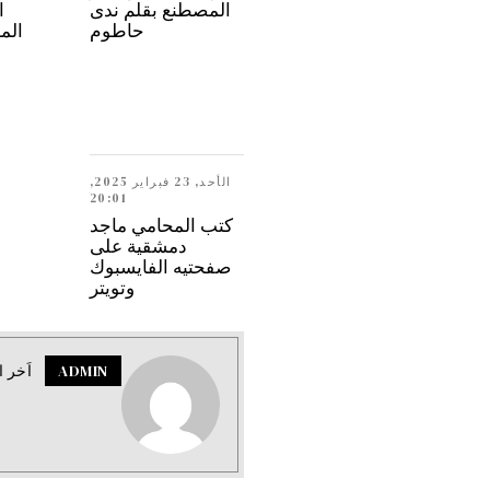
المصطنع بقلم ندى
ا
حاطوم
الم
الأحد, 23 فبراير 2025,
20:01
كتب المحامي ماجد
دمشقية على
صفحتيه الفايسبوك
وتويتر
ADMIN
اَخر ا