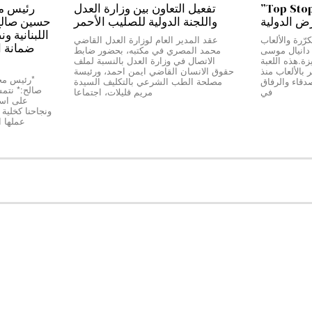
من بيروت إلى دبي…”Top Stop”
تفعيل التعاون بين وزارة العدل
رض الدولية
واللجنة الدولية للصليب الأحمر
حسين صالح:*
اللبنانية و
رّرة والألعاب
عقد المدير العام لوزارة العدل القاضي
ضمانة ا
ج دانيال موسى
محمد المصري في مكتبه، بحضور ضابط
Top Stop” المميزة.هذه اللعبة
الاتصال في وزارة العدل بالنسبة لملف
بالألعاب منذ
حقوق الانسان القاضي ايمن احمد، ورئيسة
دقاء والرفاق
مصلحة الطب الشرعي بالتكليف السيدة
صالح:* نتمسّ
في
مريم قليلات، اجتماعا
على استق
عملها 