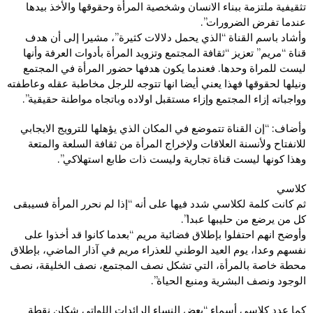
تثقيفية ملتزمة ببناء الانسان وشخصية المرأة وحقوقها والأخذ بيدها
عندما تفرض الضرورات”.
وأشاد باسم القناة “الذي يحمل دلالات كثيرة”، مشيرا إلى أن هدف
قناة “مريم” تعزيز “ثقافة المجتمع وتزويد المرأة بأدوات العرفة وأنها
ليست للمراة وحدها. فعندما يكون هدفها حضور المرأة في المجتمع
ونيلها لحقوقها فهذا يعني أيضا انها تتوجه للرجل مخاطبة عقله وعاطفته
وواجباته إزاء المجتمع وإزاء مستقبل اولاده وباتجاه مواطنة حقيقية”.
وأضاف: “إن القناة تتموضع في المكان الذي يؤهلها للترويج الايجابي
للانفتاح ولأنسنة العلاقات ولإخراج المرأة من ثقافة السلعة والمتعة
وهذا كونها ليست قناة تجارية وليست ذات طابع استهلاكي”.
كلاسي
ثم كانت كلمة لكلاسي شدد فيها على أنه “إذا لم نحرر المرأة فسيبقى
كل من يرضع من حليبها عبدا”.
وأوضح انهم احتفلوا بإطلاق فضائية مريم “بعدما كانوا قد أخذوا على
نفسهم وعدا، يوم العيد الوطني للعذراء مريم في آذار الماضي، بإطلاق
محطة خاصة بالمرأة، التي تشكل نصف المجتمع، نصف الخليقة، نصف
الوجود ونصف البشرية ومنبع الحياة”.
كما عدد كلاسي أسماء “بعض النساء الرائدات اللواتي شكلن نقطة