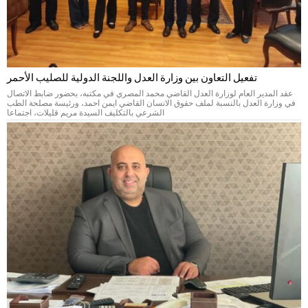
تفعيل التعاون بين وزارة العدل واللجنة الدولية للصليب الأحمر
عقد المدير العام لوزارة العدل القاضي محمد المصري في مكتبه، بحضور ضابط الاتصال
في وزارة العدل بالنسبة لملف حقوق الانسان القاضي ايمن احمد، ورئيسة مصلحة الطب
الشرعي بالتكليف السيدة مريم قليلات، اجتماعا