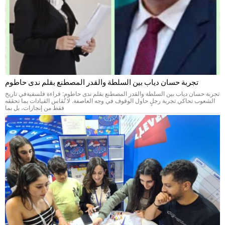
تجربة حسان دياب بين السلطة والقدر المصطنع بقلم ندى حاطوم
تجربة حسان دياب بين السلطة والقدر المصطنع بقلم ندى حاطوم: قراءة فلسفيةفي تاريخ
الشعوب تحاكي تجربة رجلٍ حاول الوقوف في وجه العاصفة. لا تُقاس القيادات بما تحققه
فقط من إنجازات، بل بما