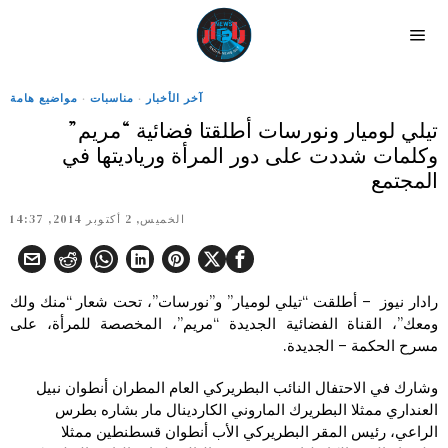
آخر الأخبار
·
مناسبات
·
مواضيع هامة
تيلي لوميار ونورسات أطلقتا فضائية “مريم”
وكلمات شددت على دور المرأة ورياديتها في
المجتمع
الخميس, 2 أكتوبر 2014, 14:37
رادار نيوز – أطلقت “تيلي لوميار” و”نورسات”، تحت شعار “منك ولك
ومعك”، القناة الفضائية الجديدة “مريم”، المخصصة للمرأة، على
مسرح الحكمة – الجديدة.
وشارك في الاحتفال النائب البطريركي العام المطران أنطوان نبيل
العنداري ممثلا البطريرك الماروني الكاردينال مار بشاره بطرس
الراعي، رئيس المقر البطريركي الأب أنطوان قسطنطين ممثلا