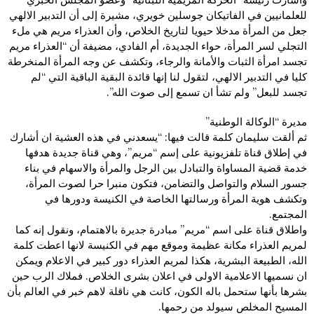
للعلمانيين في الفاتيكان جوسلين خويري، مشيرة إلى أن التدبير الالهي
جعل من المرأة مدخلا حيويا لتاريخ الخلاص، وأن العذراء مريم هي ملء
التجلي لسر المرأة، حواء الجديدة، أم الفادي، مضيفة أن “العذراء مريم
تجسد امرأة الثبات والأمانة والرجاء، وتكشف عن وجه المرأة المنخرطة
كليا في التدبير الالهي، لتقول لنا إنها قائدة البقية الباقية التي “لم
تجسد للبعل” ولم تشأ ان تسمع إلى صوت الله”.
مديرة “الوكالة الوطنية”
ثم ألقت سليمان كلمة قالت فيها: “يسعدني في هذه العشية ان أشارك
في إطلاق قناة تلفزيونية على إسم “مريم”، وهي قناة جديدة هدفها
خدمة قضية المساواة والتبادل بين الرجل والمرأة والاسهام في بناء
جسور السلام والتواصل والتضامن، فتكون منبرا حرا لصوت المرأة،
وتكشف هوية المرأة ورسالتها الخاصة في الكنيسة ودورها في
المجتمع.
واطلاق قناة على اسم “مريم” مبادرة جديرة بالاهتمام، ونقول إنه كما
لمريم العذراء مكانة عظيمة وموقع مهم في الكنيسة لانها اعطت كلمة
الله، الطبيعة البشرية، هكذا لمريم العذراء دور كبير في الاعلام ويمكن
ان نسميها الاعلامية الاولى في اعلان بشرى الخلاص. فملاك الرب حين
بشرها بأنها ستحمل باله الكون، كانت هي ناقلة لاهم خبر في العالم بأن
المسيح المخلص سيولد من رحمها.