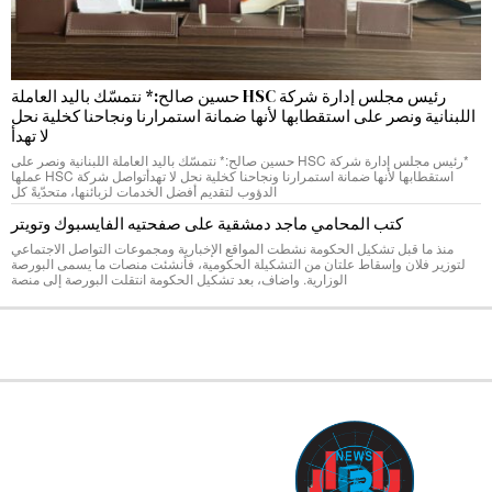
رئيس مجلس إدارة شركة HSC حسين صالح:* نتمسّك باليد العاملة
اللبنانية ونصر على استقطابها لأنها ضمانة استمرارنا ونجاحنا كخلية نحل
لا تهدأ
*رئيس مجلس إدارة شركة HSC حسين صالح:* نتمسّك باليد العاملة اللبنانية ونصر على
استقطابها لأنها ضمانة استمرارنا ونجاحنا كخلية نحل لا تهدأتواصل شركة HSC عملها
الدؤوب لتقديم أفضل الخدمات لزبائنها، متحدّيةً كل
كتب المحامي ماجد دمشقية على صفحتيه الفايسبوك وتويتر
منذ ما قبل تشكيل الحكومة نشطت المواقع الإخبارية ومجموعات التواصل الاجتماعي
لتوزير فلان وإسقاط علتان من التشكيلة الحكومية، فأنشئت منصات ما يسمى البورصة
الوزارية. واضاف، بعد تشكيل الحكومة انتقلت البورصة إلى منصة