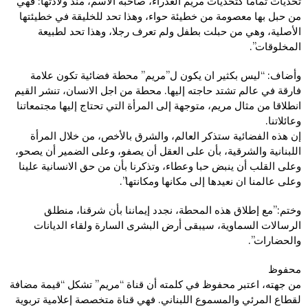
تحديات تماما كتحديات مريم العذراء، صاحبة الاسم، منذ ولادتها: فهي
من حبل بها معصومة من خطيئة حواء، وهذا تحد للخليقة في خطيئتها
الأصلية، وهي من حبلت بطفل ولم تعرف رجلا، وهذا تحد لطبيعة
المخلوقات”.
وأضاف: “ليس بكثير ان يكون ل”مريم” محطة فضائية تكون علامة
فارقة في عالم تشتد حاجته إليها. محطة من اجل الانسان، تنشر القيم
انطلاقا من مثال مريم، متوجهة إلى المرأة التي تحتاج إليها مجتمعاتنا
وعائلاتنا.
إن هذه الفضائية ستذكر العالم، والشرق بالأخص، من خلال المرأة
اللبنانية والشرقية، بأن على العقل أن يصفو، وعلى الضمير أن يصحو،
وعلى القلب أن ينبض حبا وعطاء، وتذكرنا بأن من حق الانسانية علينا
وعلى عالمنا ان نعيدها إلى مكانها ومكانتها”.
وختم:”مع إطلاق هذه المحطة، نجدد إيماننا بأن شرقنا، منطلق
الرسالات السماوية، سيبقى أرض البشرى السارة ولقاء الديانات
والحضارات”.
محفوظ
من جهته، اعتبر محفوظ في كلمته أن قناة “مريم” تشكل “قيمة مضافة
لقطاع المرئي والمسموع اللبناني. فهي قناة متخصصة إعلامية تربوية