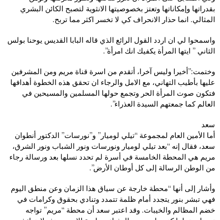
بقدراتها وإمكاناتها وتعتز بخصوصيتها الانثوية لتصبح الكائن البشري
المثالي. انما حذار الانحراف كي لا تخسر اكثر مما تربح.
واسمحوا لي ان اردد القول الرائع الذي قاله البابا القديس يوحنا بولس
الثاني ” ايتها المرأة يكفيك انك امرأة”.
وختمت:”أخيرا وليس آخرا، أتقدم من اسرة قناة مريم ومن المشرفين
عليها بأطيب التهاني، مع الامل والرجاء ان تحقق هذه الخطوة أهدافها
فتكون صوت المرأة الحر وتجمع حولها المسلمين والمسيحين في
العالم كما جمعتهم السيدة العذراء”.
سعد
أما الأمين العام لمجموعة “تيلي لوميار” و”نورسات” الدكتور أنطوان
سعد، فقال إنه “بعد تيلي لوميار ونورسات ونور الشباب ونور الشرق،
مريم هي المحطة الخامسة في أسرة لم تحدد نسلها بعد ورسالة رجاء
من الوطن الرسالة إلى كل أوطان الأرض”.
وأشار إلى أنها “محطة خارجة عن سياق هذا الزمان وعن منطق اليوم
فهي تبشر بنور يتجدد أمام ظلمة تتمدد وتنادي بحقوق وكرامات في
خضم المظالم والخيبات. وقد اعتبر سعد أن محطة “مريم” تواجه