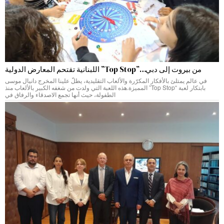
من بيروت إلى دبي…”Top Stop” اللبنانية تقتحم المعارض الدولية
في عالم يمتلئ بالأفكار المكرّرة والألعاب التقليدية، يطلّ علينا المخرج دانيال موسى
بابتكار لعبة “Top Stop” المميزة.هذه اللعبة التي ولدت من شغفه الكبير بالألعاب منذ
الطفولة، حيث أنها تجمع الاصدقاء والرفاق في