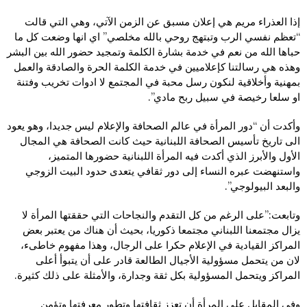
إذا العذراء مريم هي إعلان مسبق عن الزمن الآتي، وهي التي قالت
“تعظم نفسي الرب وتبتهج روحي بالله مخلصي” اي انها وضعت كل ما
حباها الله من نعم في خدمة بشارة الكلمة وتمجيد حضور الله بين البشر
وهذه هي رسالتنا كإعلاميين في خدمة الكلمة الحرة والصادقة والعمل
بمهنية وأخلاقية لنكون رسل محبة في المجتمع لا ادوات تخريب وفتنة
او سلعا رخيصة في سبيل ربح مادي”.
وأكدت أن “دور المرأة في عالم الصحافة والإعلام ليس جديدا، وهو يعود
الى تاريخ تأسيس الصحافة اللبنانية حيث كانت الصحافة هي المجال
الأول والأبرز الذي أكدت فيه المرأة اللبنانية حضورها المتميز،
واستنهضت عبره النساء إلى دور ثقافي يتعدى حدود البيت الزوجي
والبعد البيولوجي”.
وتابعت:”على الرغم من كل التقدم والنجاحات التي حققتها المرأة لا
يزال مجتمعنا اللبناني مجتمعا ذكوريا، بحيث أن هناك من يعتبر بعض
المراكز القيادية في الإعلام حكرا على الرجال، وهذا مفهوم خاطىء،
لان من يتحمل مسؤولية الأجيال الطالعة قادر على أن يتبوأ أعلى
المراكز ويتحمل المسؤولية بكل ثقة وجدارة، والأمثلة على ذلك كثيرة.
وفي المقابل على المرأة أن تعزز ثقافتها وتطور معرفتها وتؤمن