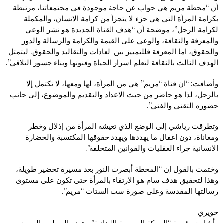
أن “محطة مريم هي جواب عن حاجة موجودة في مجتمعاتنا، مرتبطة
بكرامة المرأة التي هي جزء لا يتجزأ من كرامة الانسان، والمكملة
لكرامة الرجل”، موضحة أن “هدف القناة الجديدة هو نشر الوعي
والمعرفة والثقافة، والوعي على القيمة والكرامة والرسالة والدور
والحقوق، اما المعرفة فللتمييز بين العادات والتقاليد والحقوق. ليتمثل
الهدف الثالث بالثقافة لتعلم اسرار الحياة وفنونها وبناء جسور التلاقي”.
وأضافت: “ان قناة “مريم” هي من المرأة، لها ومعها، لا تكتمل إلا
بالرجل، لذا هو حاضر من حيث الاعداد والتقديم والموضوع، إلى جانب
حضوره التقني والفني”.
وتطرقت رياشي إلى الوضع الذي تعيشه المرأة من إذلال وخطر
ومعاناة، دون اغفال ما يهددها ويهدد حقوقها المكتسبة والحضارة
الانسانية جراء العقليات والقوانين المتخلفة”.
وختمت بالقول إن “المحطة أبصرت النور بعد مسيرة تحضير طويلة،
وهذا لتحقيق هدف سام هو الارتقاء بالمرأة حتى تكون على مستوى
رسالتها المقدسة وعلى صورة ست الستات “مريم”.
خويري
وأشارت رئيسة “الحركة المريمية اللبنانية” وعضو المجلس الحبري