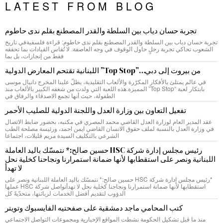
LATEST FROM BLOG
تجربة حسان دياب بين السلطة والقدر المصطنع بقلم ندى حاطوم
تجربة حسان دياب بين السلطة والقدر المصطنع بقلم ندى حاطوم: قراءة فلسفيةفي تاريخ
الشعوب تحاكي تجربة رجلٍ حاول الوقوف في وجه العاصفة. لا تُقاس القيادات بما تحققه
فقط من إنجازات، بل بما
من بيروت إلى دبي…”Top Stop” اللبنانية تقتحم المعارض الدولية
في عالم يمتلئ بالأفكار المكرّرة والألعاب التقليدية، يطلّ علينا المخرج دانيال موسى
بابتكار لعبة “Top Stop” المميزة.هذه اللعبة التي ولدت من شغفه الكبير بالألعاب منذ
الطفولة، حيث أنها تجمع الاصدقاء والرفاق في
تفعيل التعاون بين وزارة العدل واللجنة الدولية للصليب الأحمر
عقد المدير العام لوزارة العدل القاضي محمد المصري في مكتبه، بحضور ضابط الاتصال
في وزارة العدل بالنسبة لملف حقوق الانسان القاضي ايمن احمد، ورئيسة مصلحة الطب
الشرعي بالتكليف السيدة مريم قليلات، اجتماعا
رئيس مجلس إدارة شركة HSC حسين صالح:* نتمسّك باليد العاملة
اللبنانية ونصر على استقطابها لأنها ضمانة استمرارنا ونجاحنا كخلية نحل
لا تهدأ
*رئيس مجلس إدارة شركة HSC حسين صالح:* نتمسّك باليد العاملة اللبنانية ونصر على
استقطابها لأنها ضمانة استمرارنا ونجاحنا كخلية نحل لا تهدأتواصل شركة HSC عملها
الدؤوب لتقديم أفضل الخدمات لزبائنها، متحدّيةً كل
كتب المحامي ماجد دمشقية على صفحتيه الفايسبوك وتويتر
منذ ما قبل تشكيل الحكومة نشطت المواقع الإخبارية ومجموعات التواصل الاجتماعي