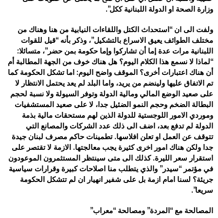
وزارة الصحة او الدولة اللبنانية ككل”.
ولفت الى ان “استحداث الكتل واللقاءات النيابية من هنا وهناك من
مختلف الطوائف يعيق الاسراع بالتشكيل”، وذكر بأنه “قيل للقوات
اللبنانية مرات عدة إما أن تشاركوا وإما حكومة بمن حضر”، متسائلا:
“لماذا لا نسمع هذا الكلام اليوم؟ هل هناك خوف من الجهة المطالبة أم
أن هناك اعتبارات أخرى؟ الموقف واضح اليوم: اما تشكل الحكومة كما
تم الاتفاق عليها ولينضم من يريد، واما البلد لم يعد يحتمل الانتظار لا
على صعيد الوضع المالي ومالية الدولة وتوفر السيولة ولا نسبة لحجم
البطالة الضخم وحجم النمو الضئيل جدا، لا على صعيد المستشفيات
وموردي الامور اللوجستية للدولة الذين لهم مستحقات مالية بذمة
الدولة لم تدفع بعد، اضف الى ذلك عدد الشركات والمصانع التي
تتوقف عن العمل او تعلن افلاسها. تطمينات حاكم مصرف لبنان جيدة
جدا ولكن هناك امور اخرى كثيرة يجب معالجتها. الازمة لا تقتصر على
استقرار سعر الليرة. كذلك الى متى سينتظر المستثمرون الموعودون
في مؤتمر “سيدر” والذي يتطلب منا اصلاحات كبيرة وقرارات سياسية
جريئة؟ لسنا امام ازمة بل على شفير انهيار ان لم تتشكل الحكومة
سريعا”.
المصالحة مع “المردة” ومصالحة “معراب”