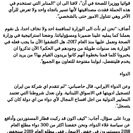
قواتيا ووزيرا للصحة في آن”، لافتا الى ان “المنابر التي تستخدم في
هذه الحملة فقدت مصداقيتها لأنها تسير باتجاه واحد ولا تعرض للرأي
الآخر وهي تتناول الامور حتى بالشخصي”.
أضاف: “نحن لم نأت الى الوزارة لمنافسة احد ولا نخاف احدا، بل نقوم
بعملنا كما يمليه علينا ضميرنا ومسؤولياتنا. وضعنا استراتيجية في وزارة
الصحة ونعمل عليها منذ العام 2017، هل اكتشفوا الآن ما يجب فعله في
الوزارة بعد سنوات طويلة من وجودهم في الحكم؟ الآن تذكروا ان
يخبرونا كلما قمنا بخطوة أنهم كانوا يريدون القيام بها؟ من يريد ان
يخدم فليتفضل، ابوابنا مفتوحة للتعاون مع الجميع”.
الدواء
وعن الدواء الايراني، قال حاصباني: “لم تتقدم اي شركة من ايران
لتسجيل ادويتها في الاسواق اللبنانية. ولن نعدل شروطنا التي تعتمد
المعايير الدولية من اجل افساح المجال لأي دواء من اي دولة كان كي
يتسجل”.
وردا على سؤال، أجاب: “كيف اكون قد ركبت قطار المستوردين وأدافع
عن سياسة غلاء الدواء، ونحن خفضنا اكثر من 300 دواء مطلع العام
2018 ومستمرون في خفض الاسعار، ففي مطلع العام 2019 سنخفض