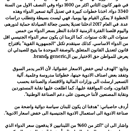
في شهر كانون الثاني اكثر من 1600 دواء وفي النصف الاول من السنة
3340 دواء. اخذنا خطوات كبيرة في تعديل آلية تسعير الدواء وهذه
الخطوة لا يمكن القيام بها يوميا، فهي ليست بسيطة وتتطلب دراسات
عدة. في العام 2017 ادخلنا تعديلا يحسن جعالة الصيادلة حماية لدورهم،
واليوم قلصنا الفترة الزمنية لاعادة النظر بسعر الدواء من خمس
سنوات الى ثلاث سنوات. كما الزمنا ان يكون سعر الدواء الجنيسي اقل
من الدواء الاساسي. كذلك سيتقدم تكتل “الجمهورية القوية” باقتراح
قانون لتعديل القانون المتعلق بالوصفة الموحدة ما يتيح للصيدلي ان
يعرض للمواطن حق الاختيار بين الgeneric وbrand.
وتابع: “الهدف ليس خفض الاسعار عشوائيا، لأن الامر يدمر السوق
وتفقد بعض اصناف الادوية حينها، خطواتنا مدروسة وعلمية. آلية
التسعير ارسلت الى وزارات المالية والاقتصاد والصناعة بحسب
القانون، واتت الموافقة عليها، كما اطلعت عليها نقابة المستوردين
ونقابة المصنعين لأننا حريصون على دعم الصناعة الوطنية”.
أردف حاصباني: “هدفنا ان يكون للبنان سياسة دوائية واضحة من
صناعة الادوية الى استعمال الادوية الجنيسية الى خفض اسعار الادوية”.
واشار الى ان “اكثر من 60% من اللبنانيين لا يدفعون سعر الدواء الذي