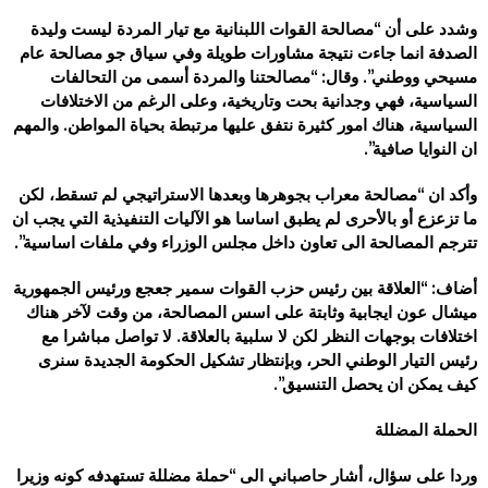
وشدد على أن “مصالحة القوات اللبنانية مع تيار المردة ليست وليدة
الصدفة انما جاءت نتيجة مشاورات طويلة وفي سياق جو مصالحة عام
مسيحي ووطني”. وقال: “مصالحتنا والمردة أسمى من التحالفات
السياسية، فهي وجدانية بحت وتاريخية، وعلى الرغم من الاختلافات
السياسية، هناك امور كثيرة نتفق عليها مرتبطة بحياة المواطن. والمهم
ان النوايا صافية”.
وأكد ان “مصالحة معراب بجوهرها وبعدها الاستراتيجي لم تسقط، لكن
ما تزعزع أو بالأحرى لم يطبق اساسا هو الآليات التنفيذية التي يجب ان
تترجم المصالحة الى تعاون داخل مجلس الوزراء وفي ملفات اساسية”.
أضاف: “العلاقة بين رئيس حزب القوات سمير جعجع ورئيس الجمهورية
ميشال عون ايجابية وثابتة على اسس المصالحة، من وقت لآخر هناك
اختلافات بوجهات النظر لكن لا سلبية بالعلاقة. لا تواصل مباشرا مع
رئيس التيار الوطني الحر، وبإنتظار تشكيل الحكومة الجديدة سنرى
كيف يمكن ان يحصل التنسيق”.
الحملة المضللة
وردا على سؤال، أشار حاصباني الى “حملة مضللة تستهدفه كونه وزيرا