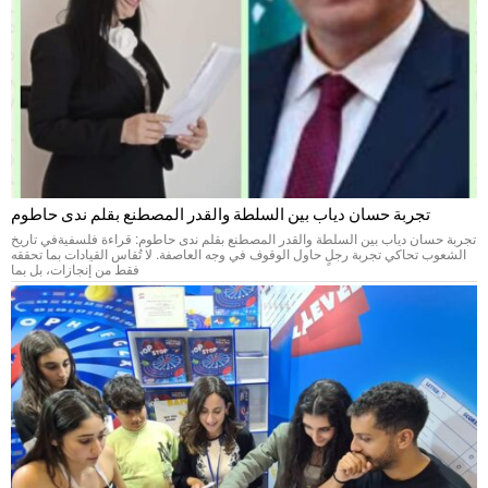
تجربة حسان دياب بين السلطة والقدر المصطنع بقلم ندى حاطوم
تجربة حسان دياب بين السلطة والقدر المصطنع بقلم ندى حاطوم: قراءة فلسفيةفي تاريخ
الشعوب تحاكي تجربة رجلٍ حاول الوقوف في وجه العاصفة. لا تُقاس القيادات بما تحققه
فقط من إنجازات، بل بما