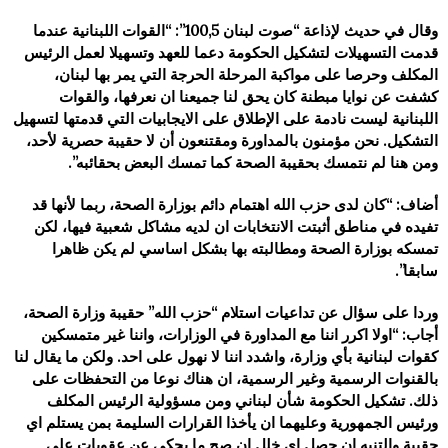
وقال في حديث لإذاعة “صوت لبنان 100,5”: “القوات اللبنانية عندما
قدمت التسهيلات لتشكيل الحكومة دعما للعهد وتسهيلا لعمل الرئيس
المكلف وحرصا على مواكبة المرحلة الحرجة التي يمر بها لبنان،
كشفت عن نوايا مبطنة كان يحق لنا جميعنا ان نعرفها، والقوات
اللبنانية ليست نادمة على الإطلاق على الايجابيات التي قدمتها لتسهيل
التشكيل. نحن مؤمنون بالمداورة ومقتنعون أن لا حقيبة حصرية لأحد،
ومن هنا لم نتمسك بحقيبة الصحة كما تمسك البعض بحقائبه”.
أضاف: “كان لدى حزب الله اهتمام دائم بوزارة الصحة، ربما لأنها قد
تفيده في مناطق أثبتت الانتخابات ان لديه مشاكل شعبية فيها، لكن
تمسكه بوزارة الصحة ومطالبته بها بشكل اساسي لم يكن ظاهرا
سابقا”.
وردا على سؤال عن تداعيات استلام “حزب الله” حقيبة وزارة الصحة،
أجاب: “اولا اكرر اننا مع المداورة في الوزارات، واننا غير متمسكين
كقوات لبنانية بأي وزارة، واشدد اننا لا نهول على احد. ولكن ما يقال لنا
بالقنوات الرسمية وغير الرسمية، ان هناك نوعا من التحفظات على
ذلك. تشكيل الحكومة شأن لبناني ومن مسؤولية الرئيس المكلف
ورئيس الجمهورية وعليهما ان يأخذا القرارات السليمة بمن يستلم اي
حقيبة والتنبه ان حصل اي خلل ان صح ما يحكى عن عقوبات على