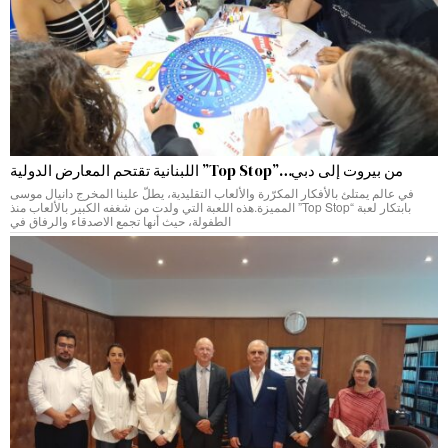
من بيروت إلى دبي…”Top Stop” اللبنانية تقتحم المعارض الدولية
في عالم يمتلئ بالأفكار المكرّرة والألعاب التقليدية، يطلّ علينا المخرج دانيال موسى
بابتكار لعبة “Top Stop” المميزة.هذه اللعبة التي ولدت من شغفه الكبير بالألعاب منذ
الطفولة، حيث أنها تجمع الاصدقاء والرفاق في