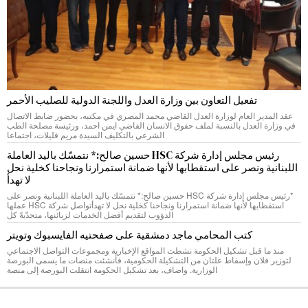
تفعيل التعاون بين وزارة العدل واللجنة الدولية للصليب الأحمر
عقد المدير العام لوزارة العدل القاضي محمد المصري في مكتبه، بحضور ضابط الاتصال
في وزارة العدل بالنسبة لملف حقوق الانسان القاضي ايمن احمد، ورئيسة مصلحة الطب
الشرعي بالتكليف السيدة مريم قليلات، اجتماعا
رئيس مجلس إدارة شركة HSC حسين صالح:* نتمسّك باليد العاملة
اللبنانية ونصر على استقطابها لأنها ضمانة استمرارنا ونجاحنا كخلية نحل
لا تهدأ
*رئيس مجلس إدارة شركة HSC حسين صالح:* نتمسّك باليد العاملة اللبنانية ونصر على
استقطابها لأنها ضمانة استمرارنا ونجاحنا كخلية نحل لا تهدأتواصل شركة HSC عملها
الدؤوب لتقديم أفضل الخدمات لزبائنها، متحدّيةً كل
كتب المحامي ماجد دمشقية على صفحتيه الفايسبوك وتويتر
منذ ما قبل تشكيل الحكومة نشطت المواقع الإخبارية ومجموعات التواصل الاجتماعي
لتوزير فلان وإسقاط علتان من التشكيلة الحكومية، فأنشئت منصات ما يسمى البورصة
الوزارية. واضاف، بعد تشكيل الحكومة انتقلت البورصة إلى منصة