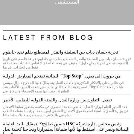
المستشفى
LATEST FROM BLOG
تجربة حسان دياب بين السلطة والقدر المصطنع بقلم ندى حاطوم
تجربة حسان دياب بين السلطة والقدر المصطنع بقلم ندى حاطوم: قراءة فلسفيةفي تاريخ
الشعوب تحاكي تجربة رجلٍ حاول الوقوف في وجه العاصفة. لا تُقاس القيادات بما تحققه
فقط من إنجازات، بل بما
من بيروت إلى دبي…”Top Stop” اللبنانية تقتحم المعارض الدولية
في عالم يمتلئ بالأفكار المكرّرة والألعاب التقليدية، يطلّ علينا المخرج دانيال موسى
بابتكار لعبة “Top Stop” المميزة.هذه اللعبة التي ولدت من شغفه الكبير بالألعاب منذ
الطفولة، حيث أنها تجمع الاصدقاء والرفاق في
تفعيل التعاون بين وزارة العدل واللجنة الدولية للصليب الأحمر
عقد المدير العام لوزارة العدل القاضي محمد المصري في مكتبه، بحضور ضابط الاتصال
في وزارة العدل بالنسبة لملف حقوق الانسان القاضي ايمن احمد، ورئيسة مصلحة الطب
الشرعي بالتكليف السيدة مريم قليلات، اجتماعا
رئيس مجلس إدارة شركة HSC حسين صالح:* نتمسّك باليد العاملة
اللبنانية ونصر على استقطابها لأنها ضمانة استمرارنا ونجاحنا كخلية نحل