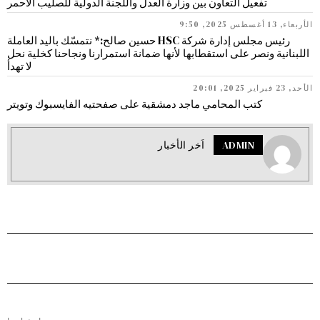
تفعيل التعاون بين وزارة العدل واللجنة الدولية للصليب الأحمر
الأربعاء, 13 أغسطس 2025, 9:50
رئيس مجلس إدارة شركة HSC حسين صالح:* نتمسّك باليد العاملة
اللبنانية ونصر على استقطابها لأنها ضمانة استمرارنا ونجاحنا كخلية نحل
لا تهدأ
الأحد, 23 فبراير 2025, 20:01
كتب المحامي ماجد دمشقية على صفحتيه الفايسبوك وتويتر
ADMIN
اَخر الأخبار