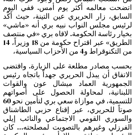
اتضحت معالمه أكثر يوم أمس. ففي اليوم
السابق، زار الحريري عين التينة، حيث أكّد
لرئيس مجلس النواب نبيه بري أنه «ماشي»
بخيار رئاسة الحكومة. لاقاه بري «في منتصف
الطريق» عبر اقتراح حكومة من 18 وزيراً، 14
من التكنوقراط و4 من الأحزاب السياسية،
بحسب مصادر مطلعة على الزيارة. واقتضى
الاتفاق أن يبذل الحريري جهداً باتجاه رئيس
الجمهورية العماد ميشال عون والقوات
اللبنانية، لمحاولة الحصول على أصواتهم
للتسمية، في موازاة سعي بري لتأمين نحو 60
صوتاً للحريري، عبر إقناع حزبي الطاشناق
والسوري القومي الاجتماعي والنائب إيلي
الفرزلي وغيرهم بالتصويت لمصلحته… كان