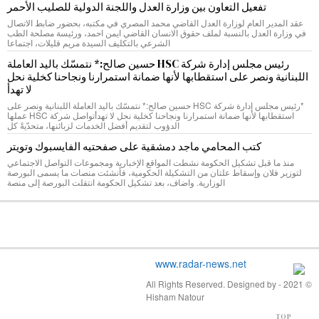
تفعيل التعاون بين وزارة العدل واللجنة الدولية للصليب الأحمر
عقد المدير العام لوزارة العدل القاضي محمد المصري في مكتبه، بحضور ضابط الاتصال
في وزارة العدل بالنسبة لملف حقوق الانسان القاضي ايمن احمد، ورئيسة مصلحة الطب
الشرعي بالتكليف السيدة مريم قليلات، اجتماعا
رئيس مجلس إدارة شركة HSC حسين صالح:* نتمسّك باليد العاملة
اللبنانية ونصر على استقطابها لأنها ضمانة استمرارنا ونجاحنا كخلية نحل
لا تهدأ
*رئيس مجلس إدارة شركة HSC حسين صالح:* نتمسّك باليد العاملة اللبنانية ونصر على
استقطابها لأنها ضمانة استمرارنا ونجاحنا كخلية نحل لا تهدأتواصل شركة HSC عملها
الدؤوب لتقديم أفضل الخدمات لزبائنها، متحدّيةً كل
كتب المحامي ماجد دمشقية على صفحتيه الفايسبوك وتويتر
منذ ما قبل تشكيل الحكومة نشطت المواقع الإخبارية ومجموعات التواصل الاجتماعي
لتوزير فلان وإسقاط علتان من التشكيلة الحكومية، فأنشئت منصات ما يسمى البورصة
الوزارية. واضاف، بعد تشكيل الحكومة انتقلت البورصة إلى منصة
© 2021 - All Rights Reserved. Designed by
Hisham Natour
TOP