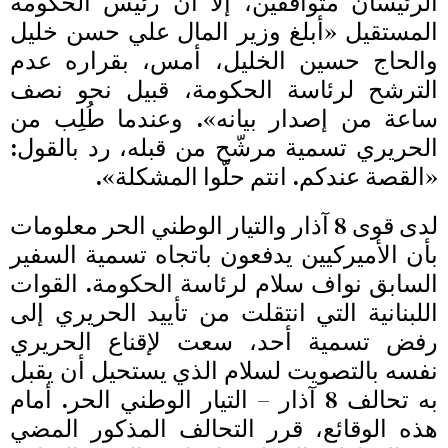
الرئيسان متوافقين، إلا أن رئيس الحكومة
المستقيل «أبلغ وزير المال علي حسن خليل
والحاج حسين الخليل، أمس، بقراره عدم
الترشح لرئاسة الحكومة، قبيل نحو نصف
ساعة من إصدار بيانه». وعندما طُلِب من
الحريري تسمية مرشّح من قبله، رد بالقول:
«القصة عندكم. انتم حلّوا المشكلة».
لدى قوى 8 آذار والتيار الوطني الحر معلومات
بأن الأميركيين يدفعون باتجاه تسمية السفير
السابق نواف سلام لرئاسة الحكومة. القوات
اللبنانية التي انتقلت من تأييد الحريري إلى
رفض تسمية أحد، سعت لإقناع الحريري
نفسه بالتصويت لسلام الذي يستحيل أن يقبل
به تحالف 8 آذار – التيار الوطني الحر. أمام
هذه الوقائع، قرر التحالف المذكور المضي