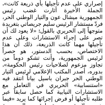
إصراري على عدم تأجيلها بأي ذريعة كانت».
الجملة الأخيرة أثارت غضب رئيس
الجمهورية ميشال عون والتيار الوطني الحر،
فردّ مستشار الرئيس سليم جريصاتي بتغريدة
متوجهاً إلى الحريري بالقول: «لا يعود لك أن
تصر على إجراء الاستشارات وعلى عدم
تأجيلها مهما كانت الذريعة، ذلك أن هذا
الاختصاص، بحسب الدستور، هو حصراً
لرئيس الجمهورية، وأنت تشكو دوماً من
تجاوز مزعوم لصلاحيات رئيس الحكومة».
بدوره، أصدر المكتب الإعلامي لرئيس التيار
الوطني الحر جبران باسيل بياناً انتقد فيه
«استنسابية» الحريري في التعامل مع
الاستشارات النيابية كما حصل سابقاً عبر
طلبه تأجيلها أو فرض إجرائها كما يريد «فيما