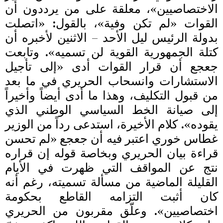
الاختصاصيين»، معلقة على من يرددون أن
القوات «لم تكن وفية»، بالقول: «اتصلت
بدولة الرئيس ليل الأحد – الاثنين لأخبره أن
كتلة الجمهورية القوية لن تسميه». وتابعت
جعجع أن قرار القوات أدى «إلى تأجيل
الاستشارات وانسحاب الحريري في ما بعد
من قبول التكليف، وهذا ما أدى أيضاً وأخيراً
إلى صيانة الخط السياسي الوطني الذي
يقوده». كلام الأخيرة، استدعى رداً من الوزير
غطاس خوري اعتبر فيه أن جعجع «لم تحسن
قراءة بيان الحريري وبخاصة قوله إن قراره
نتج عن المواقف التي ظهرت في الأيام
القليلة الماضية من مسألة تسميته، رغم أنه
كان أثبت التزامه القاطع بحكومة
اختصاصيين». وعلّق مقربون من الحريري