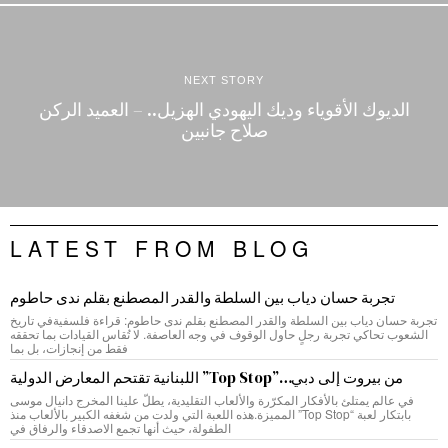
NEXT STORY
الديوك الأقوياء وديك اليهودي الهزيل.. – العميد الركن
صلاح جانبين
LATEST FROM BLOG
تجربة حسان دياب بين السلطة والقدر المصطنع بقلم ندى حاطوم
تجربة حسان دياب بين السلطة والقدر المصطنع بقلم ندى حاطوم: قراءة فلسفيةفي تاريخ
الشعوب تحاكي تجربة رجلٍ حاول الوقوف في وجه العاصفة. لا تُقاس القيادات بما تحققه
فقط من إنجازات، بل بما
من بيروت إلى دبي…”Top Stop” اللبنانية تقتحم المعارض الدولية
في عالم يمتلئ بالأفكار المكرّرة والألعاب التقليدية، يطلّ علينا المخرج دانيال موسى
بابتكار لعبة “Top Stop” المميزة.هذه اللعبة التي ولدت من شغفه الكبير بالألعاب منذ
الطفولة، حيث أنها تجمع الاصدقاء والرفاق في