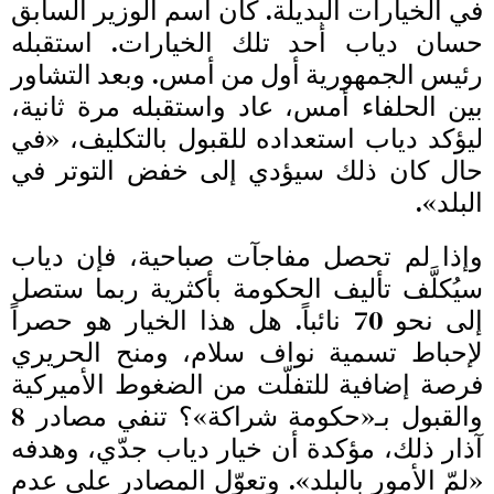
في الخيارات البديلة. كان اسم الوزير السابق
حسان دياب أحد تلك الخيارات. استقبله
رئيس الجمهورية أول من أمس. وبعد التشاور
بين الحلفاء أمس، عاد واستقبله مرة ثانية،
ليؤكد دياب استعداده للقبول بالتكليف، «في
حال كان ذلك سيؤدي إلى خفض التوتر في
البلد».
وإذا لم تحصل مفاجآت صباحية، فإن دياب
سيُكلَّف تأليف الحكومة بأكثرية ربما ستصل
إلى نحو 70 نائباً. هل هذا الخيار هو حصراً
لإحباط تسمية نواف سلام، ومنح الحريري
فرصة إضافية للتفلّت من الضغوط الأميركية
والقبول بـ«حكومة شراكة»؟ تنفي مصادر 8
آذار ذلك، مؤكدة أن خيار دياب جدّي، وهدفه
«لمّ الأمور بالبلد». وتعوّل المصادر على عدم