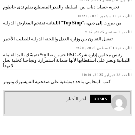
الإثنين, 8 ديسمبر 2025, 23:55
تجربة حسان دياب بين السلطة والقدر المصطنع بقلم ندى حاطوم
الأربعاء, 10 سبتمبر 2025, 10:21
من بيروت إلى دبي…”Top Stop” اللبنانية تقتحم المعارض الدولية
الأحد, 7 سبتمبر 2025, 9:15
تفعيل التعاون بين وزارة العدل واللجنة الدولية للصليب الأحمر
الأربعاء, 13 أغسطس 2025, 9:50
رئيس مجلس إدارة شركة HSC حسين صالح:* نتمسّك باليد العاملة
اللبنانية ونصر على استقطابها لأنها ضمانة استمرارنا ونجاحنا كخلية نحل
لا تهدأ
الأحد, 23 فبراير 2025, 20:01
كتب المحامي ماجد دمشقية على صفحتيه الفايسبوك وتويتر
ADMIN
اَخر الأخبار