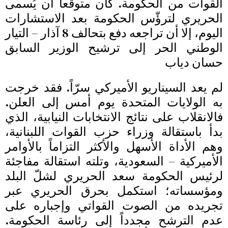
القوات من الحكومة. كان متوقّعاً أن يُسمى
الحريري لترؤّس الحكومة بعد الاستشارات
اليوم، إلا أن تراجعه دفع بتحالف 8 آذار – التيار
الوطني الحر إلى ترشيح الوزير السابق
حسان دياب
لم يعد السيناريو الأميركي سرّاً. فقد خرجت
به الولايات المتحدة يوم أمس إلى العلن.
فالانقلاب على نتائج الانتخابات النيابية، الذي
بدأ باستقالة وزراء حزب القوات اللبنانية،
وهم الأداة الأسهل والأكثر التزاماً بالأوامر
الأميركية – السعودية، وتلته استقالة مفاجئة
لرئيس الحكومة سعد الحريري لشلّ البلد
ومؤسساته؛ استكمل بحرق الحريري عبر
تجريده من الصوت القواتي وإجباره على
عدم الترشح مجدداً إلى رئاسة الحكومة.