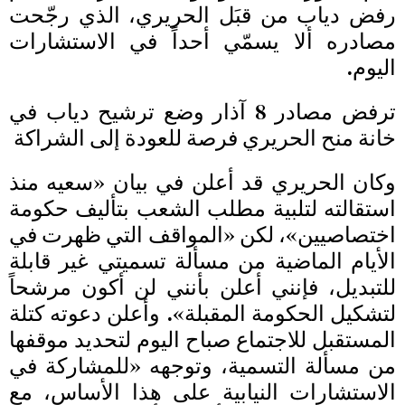
رفض دياب من قبَل الحريري، الذي رجّحت
مصادره ألا يسمّي أحداً في الاستشارات
اليوم.
ترفض مصادر 8 آذار وضع ترشيح دياب في
خانة منح الحريري فرصة للعودة إلى الشراكة
وكان الحريري قد أعلن في بيان «سعيه منذ
استقالته لتلبية مطلب الشعب بتأليف حكومة
اختصاصيين»، لكن «المواقف التي ظهرت في
الأيام الماضية من مسألة تسميتي غير قابلة
للتبديل، فإنني أعلن بأنني لن أكون مرشحاً
لتشكيل الحكومة المقبلة». وأعلن دعوته كتلة
المستقبل للاجتماع صباح اليوم لتحديد موقفها
من مسألة التسمية، وتوجهه «للمشاركة في
الاستشارات النيابية على هذا الأساس، مع