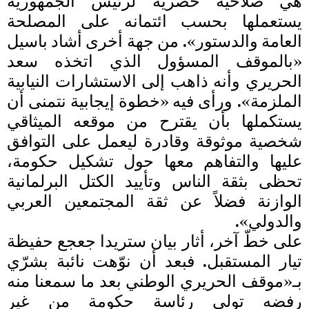
هي صلاحية حصرية لرئيس الجمهورية
يستعملها بحسب ائتمانه على المصلحة
العامة والدستور». من جهة أخرى أشاد باسيل
«بالموقف المسؤول الذي اتخذه سعد
الحريري وأنه ذاهب إلى الاستشارات النيابية
الملزمة». ورأى فيه «خطوة إيجابية نتمنى أن
يستكملها بأن يقترح من موقعه الميثاقي
شخصية موثوقة وقادرة ليعمل على التوافق
عليها والتفاهم معها حول تشكيل حكومة،
تحظى بثقة الناس وتأييد الكتل البرلمانية
الوازنة فضلاً عن ثقة المجتمعين العربي
والدولي».
على خطّ آخر، أثار بيان ستريدا جعجع حفيظة
تيار المستقبل. فبعد أن نوّهت نائبة بشرّي
بـ«موقف الحريري الوطني بعد ما سمعنا منه
رفضه تولي رئاسة حكومة من غير