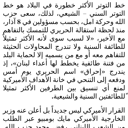
خط التوتر الأكثر خطورة في البلاد هو خط
التوتر السني – الشيعي، لذلك، سعى حزب
الله وحركة امل، بحسب مسؤولين في 8 آذار،
منذ لحظة استقالة الحريري للتمسك بالتفاهم
مع الأخير، «لا لسبب سوى لأنه الأكثر تمثيلاً
للطائفة السنية ولا تندرج المحاولات الحثيثة
للتفاهم معه أو مع من يسميه إلا لحماية البلد
من فتنة طائفية يخطط لها أعداء لبنان»، إذ
يندرج «إحراق» اسم الحريري يوم أمس
ودفعه إلى التنحي في خانة الأهداف الأميركية
لمنع أي تنسيق بين الطرفين الأكثر تمثيلا
ًللطائفتين السنية والشيعية.
القرار الأميركي ليس جديداً بل أعلن عنه وزير
الخارجية الأميركي مايك بومبيو عبر الطلب
من الشعب اللبناني رفض وجود حزب الله.