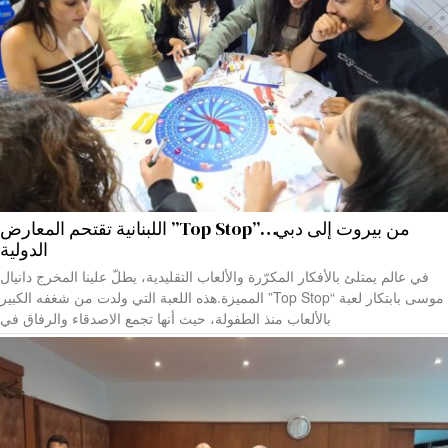
من بيروت إلى دبي…”Top Stop” اللبنانية تقتحم المعارض
الدولية
في عالم يمتلئ بالأفكار المكرّرة والألعاب التقليدية، يطلّ علينا المخرج دانيال
موسى بابتكار لعبة “Top Stop” المميزة.هذه اللعبة التي ولدت من شغفه الكبير
بالألعاب منذ الطفولة، حيث أنها تجمع الاصدقاء والرفاق في