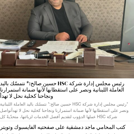
رئيس مجلس إدارة شركة HSC حسين صالح:* نتمسّك باليد
العاملة اللبنانية ونصر على استقطابها لأنها ضمانة استمرارنا
ونجاحنا كخلية نحل لا تهدأ
*رئيس مجلس إدارة شركة HSC حسين صالح:* نتمسّك باليد العاملة اللبنانية
ونصر على استقطابها لأنها ضمانة استمرارنا ونجاحنا كخلية نحل لا تهدأتواصل
شركة HSC عملها الدؤوب لتقديم أفضل الخدمات لزبائنها، متحدّيةً كل
كتب المحامي ماجد دمشقية على صفحتيه الفايسبوك وتويتر