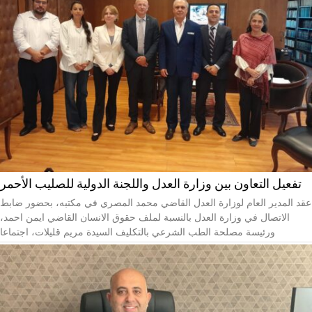
تفعيل التعاون بين وزارة العدل واللجنة الدولية للصليب الأحمر
عقد المدير العام لوزارة العدل القاضي محمد المصري في مكتبه، بحضور ضابط
الاتصال في وزارة العدل بالنسبة لملف حقوق الانسان القاضي ايمن احمد،
ورئيسة مصلحة الطب الشرعي بالتكليف السيدة مريم قليلات، اجتماعا