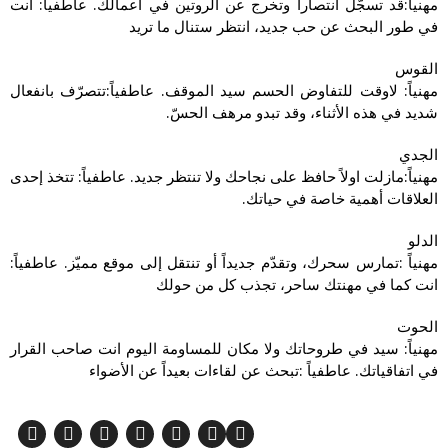
مهنياً:قد تسجّل انتصاراً وتخرج عن الروتين في أعمالك. عاطفياً: انت
في طور البحث عن حب جديد، انتظر ستنال ما تريد
القوس
مهنياً: لاوقت للتفاوض الحسم سيد الموقف. عاطفياً:تتصرّف بانفعال
شديد في هذه الأثناء، وقد تبدو مرهف الحسّ.
الجدي
مهنياً:مازلت اولاً حافظ على نجاحك ولا تنتظر جديد. عاطفياً: تتخذ إحدى
العلاقات أهمية خاصة في حياتك.
الدلو
مهنياً :تمارس سحرك، وتقدّم جديداً أو تنتقل إلى موقع مميّز. عاطفياً:
انت كما في مهنتك ساحر، تجذب كل من حولك
الحوت
مهنياً: سيد في طروحاتك ولا مكان للمساومة اليوم انت صاحب القرار
في اتفاقياتك. عاطفياً :تبحث عن لقاءات بعيداً عن الأضواء