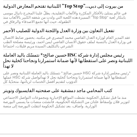
من بيروت إلى دبي…”Top Stop” اللبنانية تقتحم المعارض الدولية
في عالم يمتلئ بالأفكار المكرّرة والألعاب التقليدية، يطلّ علينا المخرج دانيال موسى
بابتكار لعبة “Top Stop” المميزة.هذه اللعبة التي ولدت من شغفه الكبير بالألعاب منذ
الطفولة، حيث أنها تجمع الاصدقاء والرفاق في
تفعيل التعاون بين وزارة العدل واللجنة الدولية للصليب الأحمر
عقد المدير العام لوزارة العدل القاضي محمد المصري في مكتبه، بحضور ضابط الاتصال
في وزارة العدل بالنسبة لملف حقوق الانسان القاضي ايمن احمد، ورئيسة مصلحة الطب
الشرعي بالتكليف السيدة مريم قليلات، اجتماعا
رئيس مجلس إدارة شركة HSC حسين صالح:* نتمسّك باليد العاملة
اللبنانية ونصر على استقطابها لأنها ضمانة استمرارنا ونجاحنا كخلية نحل
لا تهدأ
*رئيس مجلس إدارة شركة HSC حسين صالح:* نتمسّك باليد العاملة اللبنانية ونصر على
استقطابها لأنها ضمانة استمرارنا ونجاحنا كخلية نحل لا تهدأتواصل شركة HSC عملها
الدؤوب لتقديم أفضل الخدمات لزبائنها، متحدّيةً كل
كتب المحامي ماجد دمشقية على صفحتيه الفايسبوك وتويتر
منذ ما قبل تشكيل الحكومة نشطت المواقع الإخبارية ومجموعات التواصل الاجتماعي
لتوزير فلان وإسقاط علتان من التشكيلة الحكومية، فأنشئت منصات ما يسمى البورصة
الوزارية. واضاف، بعد تشكيل الحكومة انتقلت البورصة إلى منصة