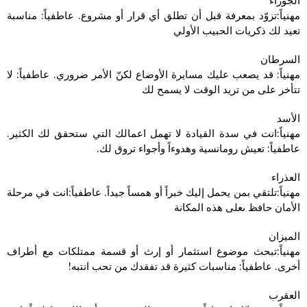
الجوزاء
مهنياً:تزوّد بمعرفة قبل أن تطلق أي قرار أو مشروع. عاطفياً: مناسبة
تعيد لك ذكريات الحبيب الأولي
السرطان
مهنياً: قد يصعب عليك مسايرة الأوضاع لكنّ الأمر ضروري. عاطفياً: لا
تتأخر على من تريد الوقت لا يسمح لك
الأسد
مهنياً:انت في سدة القيادة لا تهمل اعمالك التي ستحقق لك الكثير.
عاطفياً: تعيش رومانسية وهدوءاً وأجواء تروق لك.
العذراء
مهنياً:تلتقي بمن يحمل إليك خبراً أو همساً جيداً. عاطفياً:انت في مرحلة
الأمان حافظ ىعلى هذه المكانة
الميزان
مهنياً:تبحث موضوع استثمار أو إرث أو قسمة ممتلكات مع أطراف
أخرى. عاطفياً: مناسبات كثيرة قد تفقدك من تحب انتبه!
العقرب