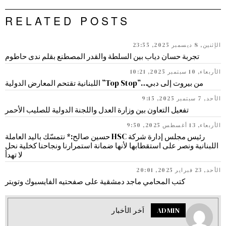
RELATED POSTS
الإثنين, 8 ديسمبر 2025, 23:55
تجربة حسان دياب بين السلطة والقدر المصطنع بقلم ندى حاطوم
الأربعاء, 10 سبتمبر 2025, 10:21
من بيروت إلى دبي…”Top Stop” اللبنانية تقتحم المعارض الدولية
الأحد, 7 سبتمبر 2025, 9:15
تفعيل التعاون بين وزارة العدل واللجنة الدولية للصليب الأحمر
الأربعاء, 13 أغسطس 2025, 9:50
رئيس مجلس إدارة شركة HSC حسين صالح:* نتمسّك باليد العاملة
اللبنانية ونصر على استقطابها لأنها ضمانة استمرارنا ونجاحنا كخلية نحل
لا تهدأ
الأحد, 23 فبراير 2025, 20:01
كتب المحامي ماجد دمشقية على صفحتيه الفايسبوك وتويتر
ADMIN
اَخر الأخبار