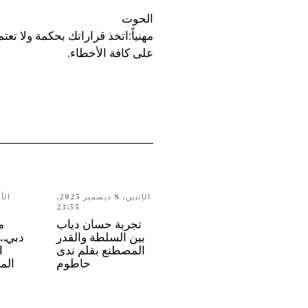
الحوت
مهنياً:اتخذ قراراتك بحكمة ولا تع
على كافة الأخطاء.
الإثنين, 8 ديسمبر 2025,
23:55
تجربة حسان دياب
م
بين السلطة والقدر
المصطنع بقلم ندى
ا
حاطوم
الم