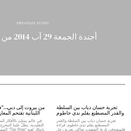
PREVIOUS STORY
أجندة الجمعة 29 آب 2014 من رادار نيوز
تجربة حسان دياب بين السلطة
والقدر المصطنع بقلم ندى حاطوم
اللبنانية تقتحم المعا
تجربة حسان دياب بين السلطة والقدر
في عالم يمتلئ بالأفكار المك
المصطنع بقلم ندى حاطوم: قراءة
التقليدية، يطلّ علينا المخر
فلسفيةفي تاريخ الشعوب تحاكي تجربة رجلٍ
بابتكار لعبة “