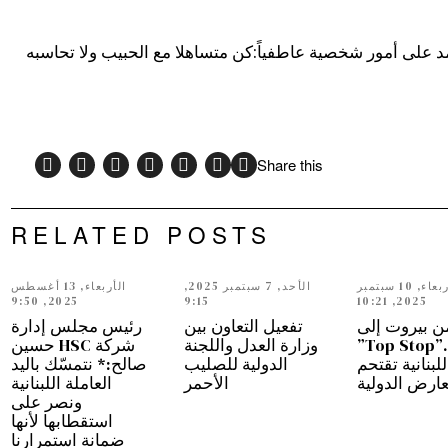
تمد على أمور شخصية عاطفياً:كن متساهلا مع الحبيب ولا تحاسبه
Share this
RELATED POSTS
الأربعاء, 10 سبتمبر
الأحد, 7 سبتمبر 2025,
الأربعاء, 13 أغسطس
2025, 9:50
9:15
2025, 10:21
ن بيروت إلى
تفعيل التعاون بين
رئيس مجلس إدارة
دبي…”Top Stop”
وزارة العدل واللجنة
شركة HSC حسين
للبنانية تقتحم
الدولية للصليب
صالح:* نتمسّك باليد
عارض الدولية
الأحمر
العاملة اللبنانية
ونصر على
استقطابها لأنها
ضمانة استمرارنا