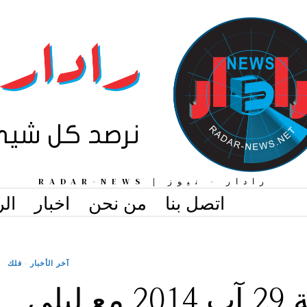
رادار - نيوز | RADAR-NEWS
اتصل بنا
من نحن
اخبار
الر
آخر الأخبار
·
فلك
حظك الجمعة 29 آب 2014 مع ليلى