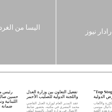
اليسا من الغر
من بيروت إلى دبي…”Top Stop”
تفعيل التعاون بين وزارة العدل
رض الدولية
واللجنة الدولية للصليب الأحمر
حسين صالح:*
اللبنانية و
رّرة والألعاب
عقد المدير العام لوزارة العدل القاضي
ضمانة ا
ج دانيال موسى
محمد المصري في مكتبه، بحضور ضابط
Top Stop” المميزة.هذه اللعبة
الاتصال في وزارة العدل بالنسبة لملف