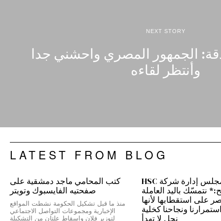
NEXT STORY
دقة: الجمهور المصري واحشني جدا
وأنتظر لقاءه
LATEST FROM BLOG
رئيس مجلس إدارة شركة HSC
كتب المحامي ماجد دمشقية على
 نتمسّك باليد العاملة
صفحتيه الفايسبوك وتويتر
نصر على استقطابها لأنها
منذ ما قبل تشكيل الحكومة نشطت المواقع
ستمرارنا ونجاحنا كخلية
الإخبارية ومجموعات التواصل الاجتماعي
نحل لا تهدأ
لتوزير فلان وإسقاط علتان من التشكيلة