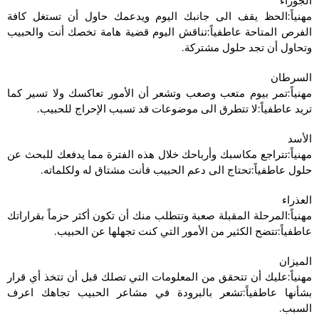
الجوزاء
مهنياً:الحظ يقف الى جانبك اليوم ويدعمك حاول أن تستغل كافة
الفرص المتاحة عاطفياً:تناقش اليوم قضية هامة تخصك أنت والحبيب
وتحاول أن تجد حلول مشتركة.
السرطان
مهنياً:تمر بيوم متعب وصعب وتشعر أن الأمور تعاكسك ولا تسير كما
تريد عاطفياً:لا تتطرق الى موضوعات قد تسبب الإحراج للحبيب.
الأسد
مهنياً:تتراجع مكاسبك وأرباحك خلال هذه الفترة مما يدفعك للبحث عن
حلول عاطفياً:تحتاج الى دعم الحبيب فأنت مشتاق له ولكلماته.
العذراء
مهنياً:المرحلة المقبلة صعبة وتتطلب منك أن تكون أكثر حزماً بقراراتك
عاطفياً:تتضح الكثير من الأمور التي كنت تجهلها عن الحبيب.
الميزان
مهنياً:عليك أن تتحقق من المعلومات التي تصلك قبل أن تتخذ أي قرار
بشأنها عاطفياً:تشعر بالبرودة في مشاعر الحبيب تجاهك اعرف
السبب.