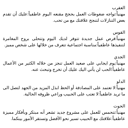
العقرب
مهنياً:تواجه ضغوطات العمل بحجج مقنعه اليوم عاطفياً:عليك أن تقدم
بعض التنازلات لتنجح علاقتك مع من تحب.
القوس
مهنياً:فرص عمل جديدة تتوفر لديك اليوم وتتحلى بروح المغامرة
لتنفيذها عاطفياً:مناسبة اجتماعية تتعرف من خلالها على شخص مميز.
الجدي
مهنياً:يوم ايجابي على صعيد العمل تنجز من خلاله الكثير من الأعمال
عاطفياً:الحب لن يأتي اليك عليك أن تخرج وتبحث عنه.
الدلو
مهنياً:لا تعتمد على المصادفة أو الحظ ابذل المزيد من الجهد لتصل الى
ما تريد عاطفياً:لا تعتب على الحبيب وراعي ظروفه الحالية.
الحوت
مهنياً:تتحمس للعمل على مشروع جديد تشعر أنه مبتكر وبأفكار مميزة
عاطفياً:علاقتك مع الحبيب تسير نحو الأفضل وتستقر الأمور بينكما.