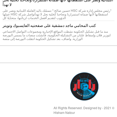
لا تهدأ
*رئيس مجلس إدارة شركة HSC حسين صالح:* نتمسّك باليد العاملة اللبنانية ونصر على
استقطابها لأنها ضمانة استمرارنا ونجاحنا كخلية نحل لا تهدأتواصل شركة HSC عملها
الدؤوب لتقديم أفضل الخدمات لزبائنها، متحدّيةً كل
كتب المحامي ماجد دمشقية على صفحتيه الفايسبوك وتويتر
منذ ما قبل تشكيل الحكومة نشطت المواقع الإخبارية ومجموعات التواصل الاجتماعي
لتوزير فلان وإسقاط علتان من التشكيلة الحكومية، فأنشئت منصات ما يسمى البورصة
الوزارية. واضاف، بعد تشكيل الحكومة انتقلت البورصة إلى منصة
© 2021 - All Rights Reserved. Designed by
Hisham Natour