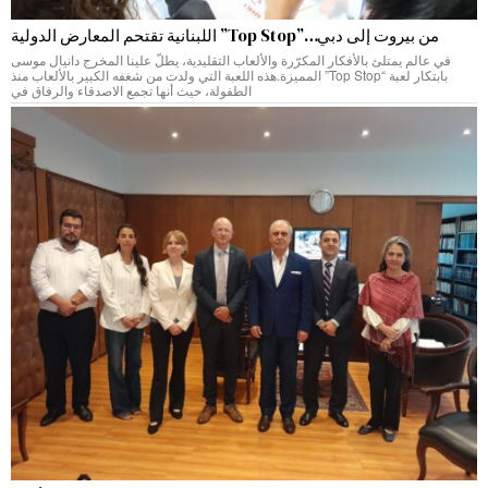
من بيروت إلى دبي…”Top Stop” اللبنانية تقتحم المعارض الدولية
في عالم يمتلئ بالأفكار المكرّرة والألعاب التقليدية، يطلّ علينا المخرج دانيال موسى
بابتكار لعبة “Top Stop” المميزة.هذه اللعبة التي ولدت من شغفه الكبير بالألعاب منذ
الطفولة، حيث أنها تجمع الاصدقاء والرفاق في