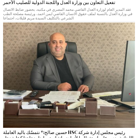
تفعيل التعاون بين وزارة العدل واللجنة الدولية للصليب الأحمر
عقد المدير العام لوزارة العدل القاضي محمد المصري في مكتبه، بحضور ضابط الاتصال
في وزارة العدل بالنسبة لملف حقوق الانسان القاضي ايمن احمد، ورئيسة مصلحة الطب
الشرعي بالتكليف السيدة مريم قليلات، اجتماعا
رئيس مجلس إدارة شركة HSC حسين صالح:* نتمسّك باليد العاملة
اللبنانية ونصر على استقطابها لأنها ضمانة استمرارنا ونجاحنا كخلية نحل