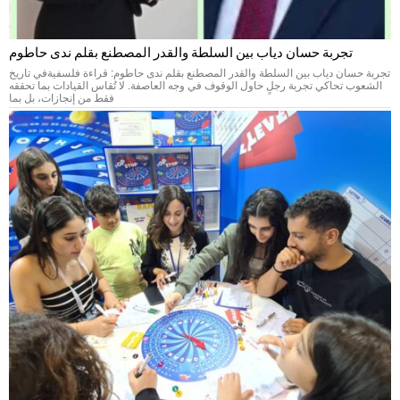
تجربة حسان دياب بين السلطة والقدر المصطنع بقلم ندى حاطوم
تجربة حسان دياب بين السلطة والقدر المصطنع بقلم ندى حاطوم: قراءة فلسفيةفي تاريخ
الشعوب تحاكي تجربة رجلٍ حاول الوقوف في وجه العاصفة. لا تُقاس القيادات بما تحققه
فقط من إنجازات، بل بما