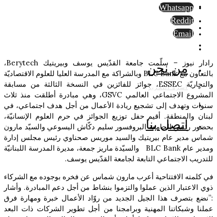
Whatsapp
Reddit
Email
رادار نيوز – سلّمت جامعة القدّيس يوسف وبيريتيك Berytech،
من نحن
بالتعاون مع BLC Bank وبالشراكة مع المدرسة العليا للعلوم الاقتصاديّة
والتجاريّة ESSEC، جوائز للفائزين في النسخة الثالثة من مسابقة
أسرة التحرير
المشروع الاجتماعي العالمي GSVC، وهي مبادرة أطلقت منذ ثلاث
سنوات وتهدف إلى تشجيع ريادة الأعمال من أجل هدف اجتماعي، في
لبنان والمنطقة. أقيم حفل توزيع الجوائز في حرم العلوم الإنسانيّة،
اتصل بنا
بحضور رئيس الجامعة البروفسور سليم دكّاش اليسوعي والسيّد مارون
شماس مدير عام بيريتيك والسيد موريس صحناوي رئيس مجلس إدارة
ومدير عام BLC Bank والسيّدة ماريز جمعة، مديرة المدرسة اللبنانيّة
للتدريب الاجتماعي التابعة لجامعة القدّيس يوسف.
في كلمته الافتتاحية أعرب مارون شماس عن فخره بوجوده مع الشركاء
ذوي الاعتبار الذين عملوا والتزموا بنشاط من أجل دعم المبادرة. وأشار
:”نضع بتصرف هذا الجيل الجديد من روّاد الأعمال خبرة ومهارة فرق
عملنا وشبكاتنا المهنية وبرامجنا من أجل تطوير الشركات ذات البعد