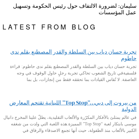
سليمان: لضرورة الالتفاف حول رئيس الحكومة وتسهيل
عمل المؤسسات
LATEST FROM BLOG
تجربة حسان دياب بين السلطة والقدر المصطنع بقلم ندى
حاطوم
تجربة حسان دياب بين السلطة والقدر المصطنع بقلم ندى حاطوم: قراءة
فلسفيةفي تاريخ الشعوب تحاكي تجربة رجلٍ حاول الوقوف في وجه
العاصفة. لا تُقاس القيادات بما تحققه فقط من إنجازات، بل بما
من بيروت إلى دبي…”Top Stop” اللبنانية تقتحم المعارض
الدولية
في عالم يمتلئ بالأفكار المكرّرة والألعاب التقليدية، يطلّ علينا المخرج دانيال
موسى بابتكار لعبة “Top Stop” المميزة.هذه اللعبة التي ولدت من شغفه
الكبير بالألعاب منذ الطفولة، حيث أنها تجمع الاصدقاء والرفاق في