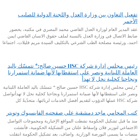
تفعيل التعاون بين وزارة العدل واللجنة الدولية للصليب
الأحمر
عقد المدير العام لوزارة العدل القاضي محمد المصري في مكتبه، بحضور
ضابط الاتصال في وزارة العدل بالنسبة لملف حقوق الانسان القاضي ايمن
احمد، ورئيسة مصلحة الطب الشرعي بالتكليف السيدة مريم قليلات، اجتماعا
رئيس مجلس إدارة شركة HSC حسين صالح:* نتمسّك باليد
العاملة اللبنانية ونصر على استقطابها لأنها ضمانة استمرارنا
ونجاحنا كخلية نحل لا تهدأ
*رئيس مجلس إدارة شركة HSC حسين صالح:* نتمسّك باليد العاملة اللبنانية
ونصر على استقطابها لأنها ضمانة استمرارنا ونجاحنا كخلية نحل لا تهدأتواصل
شركة HSC عملها الدؤوب لتقديم أفضل الخدمات لزبائنها، متحدّيةً كل
كتب المحامي ماجد دمشقية على صفحتيه الفايسبوك وتويتر
منذ ما قبل تشكيل الحكومة نشطت المواقع الإخبارية ومجموعات التواصل
الاجتماعي لتوزير فلان وإسقاط علتان من التشكيلة الحكومية، فأنشئت
منصات ما يسمى البورصة الوزارية. واضاف، بعد تشكيل الحكومة انتقلت