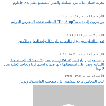
تجربة حسان دياب بين السلطة والقدر المصطنع بقلم ندى حاطوم
الأربعاء, 10 سبتمبر 2025, 10:21
من بيروت إلى دبي…”Top Stop” اللبنانية تقتحم المعارض الدولية
الأحد, 7 سبتمبر 2025, 9:15
تفعيل التعاون بين وزارة العدل واللجنة الدولية للصليب الأحمر
الأربعاء, 13 أغسطس 2025, 9:50
رئيس مجلس إدارة شركة HSC حسين صالح:* نتمسّك باليد العاملة
اللبنانية ونصر على استقطابها لأنها ضمانة استمرارنا ونجاحنا كخلية نحل
لا تهدأ
الأحد, 23 فبراير 2025, 20:01
كتب المحامي ماجد دمشقية على صفحتيه الفايسبوك وتويتر