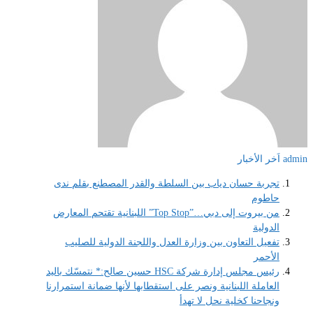
admin
اَخر الأخبار
تجربة حسان دياب بين السلطة والقدر المصطنع بقلم ندى
حاطوم
من بيروت إلى دبي…”Top Stop” اللبنانية تقتحم المعارض
الدولية
تفعيل التعاون بين وزارة العدل واللجنة الدولية للصليب
الأحمر
رئيس مجلس إدارة شركة HSC حسين صالح:* نتمسّك باليد
العاملة اللبنانية ونصر على استقطابها لأنها ضمانة استمرارنا
ونجاحنا كخلية نحل لا تهدأ