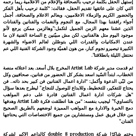
إستھل الحفل بكلمة ترحیب بالصحافة والإعلام من الاعلامية ريما رحمه
التي كان على عاتقها تقديم الحفل، فقالت: “كلمة ترحیب بأھل الفكر
والحضور الكريم والزملاء الاعلامیین، وبعالم الاعلام والصحافة، أجمل
أجواء رافقتنا بھذا المجال، مع النجوم والنغمات والفنانین والفنانات
الذين عشنا معهم الزمن الجميل لتكمل:”وھالزمن ممكن يرجع لأنو
موجود اليوم متل ھالفنانین، لكن مش مبیّنین ع الساحة الفنیة لان ما
عندن الامكانیات والقدرات اللي بتوصّلن لعالم الاضواء والشھرة
الكبیرة تيصیرو نجوم كبار، من ھون اھمیّة وجود الشركة الفنیة اللي عم
نحتفل اللیلة بانطلاقتا”.
ثم قدمت مدير شركة Artist Lab المخرج بلال أسعد. بعد اعتلائه منصة
الخطاب، ابتدأ السّيد اسعد بشكر كل الحضور من فنانين، صحافيين وكل
من لبّى الدعوة وأكمل: “ادارة اعمال الفنانين فن كبير بحد ذاته.. فن
يحتاج للتفكير، للتخطيط، وللابداع للوصول للنجاح.” ليطرح بعدها سؤال
“هل شركات ادارة اعمال الفنانين قادرة على دعم المواهب
بالتساوي؟” ليجيب بنفسه: “من هنا انطلقت فكرة Artist Lab وهدفها
دمج الخبرة والادارة مع المواهب المميزة لوضعهم بالطريق الصحيح
من خلال فريق عمل ومستشارين من جميع الاختصاصات التي يحتاجها
الفنان.”
وختم شاكرًا شركة double 8 production كالداعم الاكبر لشركة