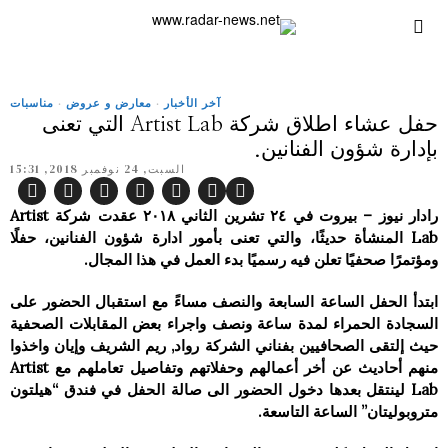
آخر الأخبار
·
معارض و عروض
·
مناسبات
حفل عشاء اطلاق شركة Artist Lab التي تعنى
بإدارة شؤون الفنانين.
السبت, 24 نوفمبر 2018, 15:31
رادار نيوز – بيروت في ٢٤ تشرين الثاني ٢٠١٨ عقدت شركة Artist
Lab المنشأة حديثًا، والتي تعنى بأمور ادارة شؤون الفنانين، حفلًا
ومؤتمرًا صحفيًا تعلن فيه رسميًا بدء العمل في هذا المجال.
ابتدأ الحفل الساعة السابعة والنصف مساءً مع استقبال الحضور على
السجادة الحمراء لمدة ساعة ونصف واجراء بعض المقابلات الصحفية
حیث إلتقى الصحافیین بفناني الشركة رواد, ريم الشريف وإيان واخذوا
منھم أحاديث عن أخر أعمالھم وحفلاتھم وتفاصیل تعاملھم مع Artist
Lab لينتقل بعدها دخول الحضور الى صالة الحفل في فندق “ھیلتون
متروبولیتان” الساعة التاسعة.