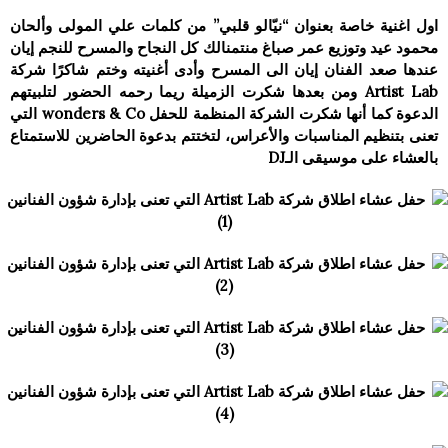
اول اغنية خاصة بعنوان “نيّالو قلبي” من كلمات علي المولى وألحان
محمود عيد وتوزيع عمر صباغ منتمنالك كل النجاح والمسرح للنجم إيان
عندها صعد الفنان إيان الى المسرح وأدى أغنیته وختم شاكرًا شركة
Artist Lab ومن بعدھا شكرت الزمیلة ريما رحمه الحضور لتلبیتھم
الدعوة كما أنھا شكرت الشركة المنظمة للحفل wonders & Co التي
تعنى بتنظیم المناسبات والأعراس، لتختتم بدعوة الحاضرين للاستمتاع
بالعشاء على موسيقى الـDJ