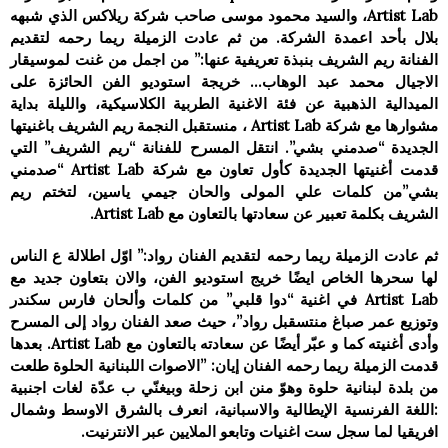
Artist Lab، والسيد محمود موسى صاحب شركة ريلاكس الذي شبهه
بلال بأحد اعمدة الشركة. من ثم عادت الزمیلة ريما رحمه لتقديم
الفنانة ريم الشريف بنبذة تعريفية عنها:” من اجمل من غنت لموسیقار
الاجیال محمد عبد الوھاب… خريجة استوديو الفن الحائزة على
الميدالية الذهبية عن فئة الاغنیة الطربیة الكلاسیكیة، واللیلة بداية
مشوارها مع شركة Artist Lab ، منستقبل النجمة ريم الشريف باغنیتھا
الجديدة “صدمني بشي”. انتقل المسرح للفنانة “ريم الشريف” التي
قدمت أغنیتھا الجديدة كأول تعاون مع شركة Artist Lab “صدمني
بشي”من كلمات علي المولى والحان جيمي ياسين، لتختم ريم
الشريف بكلمة تعبير عن سعادتها بالتعاون مع Artist Lab.
ثم عادت الزمیلة ريما رحمه لتقديم الفنان رواد:” اوّل اطلالة ع الناس
لھا سحرها الخاص ايضًا خريج استوديو الفن، والان بتعاون جديد مع
Artist Lab في اغنية “دوا قلبي” من كلمات وألحان فارس سكندر
وتوزيع عمر صباغ منتسقبل رواد”، حیث صعد الفنان رواد إلى المسرح
وأدى أغنیته كما و عبّر أيضًا عن سعادته بالتعاون مع Artist Lab. بعدها
قدمت الزمیلة ريما رحمه الفنان إيان: ”الاصوات اللبنانية الحلوة طلعت
من بلدة لبنانية حلوة وهوّ منن ابن زحلة وبيغنّي ب عدّة لغات اجنبية
:اللغة الفرنسية الإيطالية والاسبانية، انعرف بالشرق الاوسط وشمال
افريقيا لما سجل ست اغنيات وتابعو الملايين عبر الانترنيت.