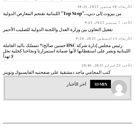
الأربعاء, 10 سبتمبر 2025, 10:21
من بيروت إلى دبي…”Top Stop” اللبنانية تقتحم المعارض الدولية
الأحد, 7 سبتمبر 2025, 9:15
تفعيل التعاون بين وزارة العدل واللجنة الدولية للصليب الأحمر
الأربعاء, 13 أغسطس 2025, 9:50
رئيس مجلس إدارة شركة HSC حسين صالح:* نتمسّك باليد العاملة
اللبنانية ونصر على استقطابها لأنها ضمانة استمرارنا ونجاحنا كخلية نحل
لا تهدأ
الأحد, 23 فبراير 2025, 20:01
كتب المحامي ماجد دمشقية على صفحتيه الفايسبوك وتويتر
ADMIN
اَخر الأخبار