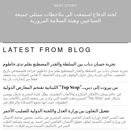
NEXT STORY
لجنة الدفاع استمعت الى ملاحظات ممثلي جميعة
الصناعيين وهيئة السلامة المرورية
LATEST FROM BLOG
تجربة حسان دياب بين السلطة والقدر المصطنع بقلم ندى حاطوم
تجربة حسان دياب بين السلطة والقدر المصطنع بقلم ندى حاطوم: قراءة فلسفيةفي تاريخ
الشعوب تحاكي تجربة رجلٍ حاول الوقوف في وجه العاصفة. لا تُقاس القيادات بما تحققه
فقط من إنجازات، بل بما
من بيروت إلى دبي…”Top Stop” اللبنانية تقتحم المعارض الدولية
في عالم يمتلئ بالأفكار المكرّرة والألعاب التقليدية، يطلّ علينا المخرج دانيال موسى
بابتكار لعبة “Top Stop” المميزة.هذه اللعبة التي ولدت من شغفه الكبير بالألعاب منذ
الطفولة، حيث أنها تجمع الاصدقاء والرفاق في
تفعيل التعاون بين وزارة العدل واللجنة الدولية للصليب الأحمر
عقد المدير العام لوزارة العدل القاضي محمد المصري في مكتبه، بحضور ضابط الاتصال
في وزارة العدل بالنسبة لملف حقوق الانسان القاضي ايمن احمد، ورئيسة مصلحة الطب
الشرعي بالتكليف السيدة مريم قليلات، اجتماعا