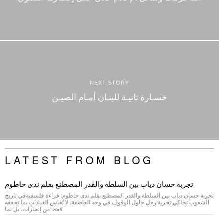
NEXT STORY
خسـارة ثانيـة للبنـان أمـام الصيـن
LATEST FROM BLOG
تجربة حسان دياب بين السلطة والقدر المصطنع بقلم ندى حاطوم
تجربة حسان دياب بين السلطة والقدر المصطنع بقلم ندى حاطوم: قراءة فلسفيةفي تاريخ
الشعوب تحاكي تجربة رجلٍ حاول الوقوف في وجه العاصفة. لا تُقاس القيادات بما تحققه
فقط من إنجازات، بل بما