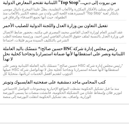
من بيروت إلى دبي…”Top Stop” اللبنانية تقتحم المعارض الدولية
في عالم يمتلئ بالأفكار المكرّرة والألعاب التقليدية، يطلّ علينا المخرج دانيال موسى
بابتكار لعبة “Top Stop” المميزة.هذه اللعبة التي ولدت من شغفه الكبير بالألعاب منذ
الطفولة، حيث أنها تجمع الاصدقاء والرفاق في
تفعيل التعاون بين وزارة العدل واللجنة الدولية للصليب الأحمر
عقد المدير العام لوزارة العدل القاضي محمد المصري في مكتبه، بحضور ضابط الاتصال
في وزارة العدل بالنسبة لملف حقوق الانسان القاضي ايمن احمد، ورئيسة مصلحة الطب
الشرعي بالتكليف السيدة مريم قليلات، اجتماعا
رئيس مجلس إدارة شركة HSC حسين صالح:* نتمسّك باليد العاملة
اللبنانية ونصر على استقطابها لأنها ضمانة استمرارنا ونجاحنا كخلية نحل
لا تهدأ
*رئيس مجلس إدارة شركة HSC حسين صالح:* نتمسّك باليد العاملة اللبنانية ونصر على
استقطابها لأنها ضمانة استمرارنا ونجاحنا كخلية نحل لا تهدأتواصل شركة HSC عملها
الدؤوب لتقديم أفضل الخدمات لزبائنها، متحدّيةً كل
كتب المحامي ماجد دمشقية على صفحتيه الفايسبوك وتويتر
منذ ما قبل تشكيل الحكومة نشطت المواقع الإخبارية ومجموعات التواصل الاجتماعي
لتوزير فلان وإسقاط علتان من التشكيلة الحكومية، فأنشئت منصات ما يسمى البورصة
الوزارية. واضاف، بعد تشكيل الحكومة انتقلت البورصة إلى منصة