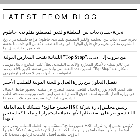
LATEST FROM BLOG
تجربة حسان دياب بين السلطة والقدر المصطنع بقلم ندى حاطوم
تجربة حسان دياب بين السلطة والقدر المصطنع بقلم ندى حاطوم: قراءة فلسفيةفي تاريخ
الشعوب تحاكي تجربة رجلٍ حاول الوقوف في وجه العاصفة. لا تُقاس القيادات بما تحققه
فقط من إنجازات، بل بما
من بيروت إلى دبي…”Top Stop” اللبنانية تقتحم المعارض الدولية
في عالم يمتلئ بالأفكار المكرّرة والألعاب التقليدية، يطلّ علينا المخرج دانيال موسى
بابتكار لعبة “Top Stop” المميزة.هذه اللعبة التي ولدت من شغفه الكبير بالألعاب منذ
الطفولة، حيث أنها تجمع الاصدقاء والرفاق في
تفعيل التعاون بين وزارة العدل واللجنة الدولية للصليب الأحمر
عقد المدير العام لوزارة العدل القاضي محمد المصري في مكتبه، بحضور ضابط الاتصال
في وزارة العدل بالنسبة لملف حقوق الانسان القاضي ايمن احمد، ورئيسة مصلحة الطب
الشرعي بالتكليف السيدة مريم قليلات، اجتماعا
رئيس مجلس إدارة شركة HSC حسين صالح:* نتمسّك باليد العاملة
اللبنانية ونصر على استقطابها لأنها ضمانة استمرارنا ونجاحنا كخلية نحل
لا تهدأ
*رئيس مجلس إدارة شركة HSC حسين صالح:* نتمسّك باليد العاملة اللبنانية ونصر على
استقطابها لأنها ضمانة استمرارنا ونجاحنا كخلية نحل لا تهدأتواصل شركة HSC عملها
الدؤوب لتقديم أفضل الخدمات لزبائنها، متحدّيةً كل