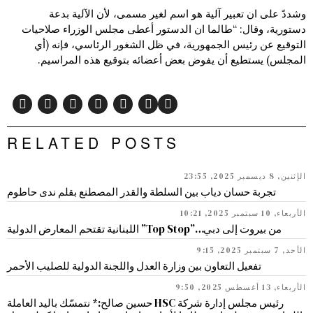
وشددً على ان تعبير آلية هو اسم لغير مسمى، لأن الآلية بدعة
دستورية، وقال: “طالما ان الدستور أعطى مجلس الوزراء صلاحيات
التوقيع عن رئيس الجمهورية، في ظل الشغور الرئاسي، فإنه (أي
المجلس) يستطيع أن يفوض بعض أعضائه بتوقيع هذه المراسيم.
RELATED POSTS
الإثنين, 8 ديسمبر 2025, 23:55
تجربة حسان دياب بين السلطة والقدر المصطنع بقلم ندى حاطوم
الأربعاء, 10 سبتمبر 2025, 10:21
من بيروت إلى دبي…”Top Stop” اللبنانية تقتحم المعارض الدولية
الأحد, 7 سبتمبر 2025, 9:15
تفعيل التعاون بين وزارة العدل واللجنة الدولية للصليب الأحمر
الأربعاء, 13 أغسطس 2025, 9:50
رئيس مجلس إدارة شركة HSC حسين صالح:* نتمسّك باليد العاملة