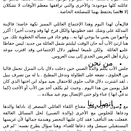
عائلته كلها موجودة؛ والأخرى والتي ترافقها معظم الأوقات لا تشكلان
إلا فائضا يحتفظ بهما للمصلحة الخاصة .
قال أن لهذا اليوم وهذا الإجتماع العائلي المميز نكهة خاصة؛ فالإبنة
المدللة على وشك عقد خطوبتها والكل فرح لها وقد وجدت أخيرا ؛ أكرر
وأخيرا من يعني ما يوحي لها به… وهو جاد في مسألة الخطوبة تلك. من
هنا ارتئ الأب أنه حان الوقت ليلتئم شمل العائلة من جديد: ليس حفاظا
على العائلة ولكن تلميعا لمظهر دلال الإجتماعي وقد اقترب موعد
زيارة أهل العريس الجدي إلى بيت العروس.
من نحن
جلس الأب يكلم والدة الصبي حين دخلت دلال باب المنزل تحمل قالبا
أسرة التحرير
من الحلوى ، تضعه على الطاولة وتدخل المطبخ . يا له من تصرف نبيل
، لقد اشترت دلال قالب حلوى للاحتفال بعيد مولد ابن اختها الذي كان
قبل يومين من هذا اليوم , وحيث لم يكلف أحد من الأب أو الأخت (كما
تدعي انها ) عناء ولو حتى الإتصال يوم عيد ميلاده …
اتصل بنا
مع وصول دلال، وصل مفتاح اللقاء العائلي المصغر إذ ناداها والدها
ودعاها للجلوس مع الأخرى (والدة الصبي) لحل المسائل العالقة
.ففعلت بعد التأفف؛ فقد كان عليها التحضر وهندمة جمالها لأن عريسها
المستقبلي سيصل وقد دعاها للغداء. وهنا سؤال يطرح نفسه: “لم في