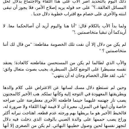
ذلك اليوم بالتحديد أصر الأب على هذا اللقاء والاجتماع بدلال لحل
المسائل العالقة..؟” على حد قوله يريد إصلاح الأمر، فلا يجوز أن تبقى
ابنته والأخرى على خصام مع اقتراب خطوبة دلال جديا .
ولما بدأ الأب بالكلام قال: “أنا هنا واليوم أريد أن أصالحكما معا. لا
أريدكما أن تبقيا متخاصمتين .!”
لم يكن من دلال إلا أن نفت تلك الخصومة مقاطعة: “من قال لك أننا
متخاصمتين ؟ “
والأب الذي لطالما لم يكن من المستحسن مقاطعته كالعادة؛ يعتقد
نفسه مسيطرا على الوضع كامل السيطرة، يجيب بصوت متعال واثق:
“بلى، لقد طال الخصام وحان له أن ينتهي.”
وحين لم تستطع دلال مسك لسانها عن الاعتراض على كلام والدها
وبطريقتها المعهودة في التوجه إليه وكأنها تملكه, هب الأخير كالمجنون
يصب نار جهنمه عليهما حينما قاطعته الأخرى معطرضة على صراخه
خاصة وأن ابنها في المنزل، معبرة أن لا قيمة لهذا اللقاء ولا ضرورة له،
فالخيط الأخير هو ما يربطها بهم ورجته عدم قطعه. اهتاجت نيرانه أكثر
وراح يصب حممها على والدة الصبي بالوقت الذي دخلت فيه دلال
لتجهز نفسها لحين وصول خطيبها النهائي. لم يكن من الصغرى إلا أنها