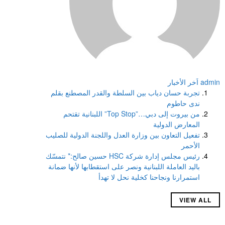
admin
اَخر الأخبار
تجربة حسان دياب بين السلطة والقدر المصطنع بقلم
ندى حاطوم
من بيروت إلى دبي…”Top Stop” اللبنانية تقتحم
المعارض الدولية
تفعيل التعاون بين وزارة العدل واللجنة الدولية للصليب
الأحمر
رئيس مجلس إدارة شركة HSC حسين صالح:* نتمسّك
باليد العاملة اللبنانية ونصر على استقطابها لأنها ضمانة
استمرارنا ونجاحنا كخلية نحل لا تهدأ
VIEW ALL