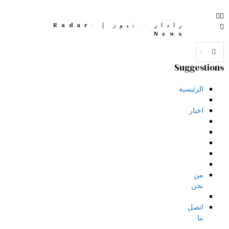
رادار - نيوز | Radar-
News
Suggestions
الرئيسية
اخبار
من
نحن
اتصل
بنا