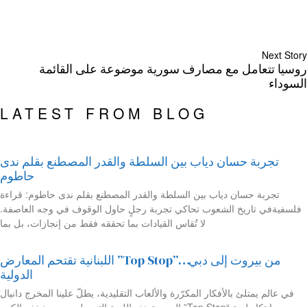
Next Story
روسيا تتعامل مع مصارف سورية موضوعة على القائمة
السوداء
LATEST FROM BLOG
تجربة حسان دياب بين السلطة والقدر المصطنع بقلم ندى
حاطوم
تجربة حسان دياب بين السلطة والقدر المصطنع بقلم ندى حاطوم: قراءة
فلسفيةفي تاريخ الشعوب تحاكي تجربة رجلٍ حاول الوقوف في وجه العاصفة.
لا تُقاس القيادات بما تحققه فقط من إنجازات، بل بما
من بيروت إلى دبي…”Top Stop” اللبنانية تقتحم المعارض
الدولية
في عالم يمتلئ بالأفكار المكرّرة والألعاب التقليدية، يطلّ علينا المخرج دانيال
موسى بابتكار لعبة “Top Stop” المميزة.هذه اللعبة التي ولدت من شغفه الكبير