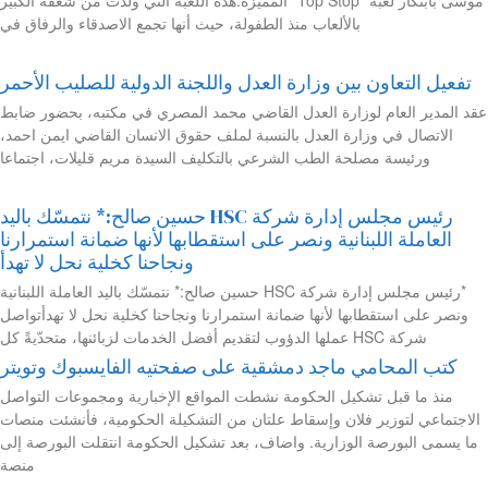
بالألعاب منذ الطفولة، حيث أنها تجمع الاصدقاء والرفاق في
تفعيل التعاون بين وزارة العدل واللجنة الدولية للصليب الأحمر
عقد المدير العام لوزارة العدل القاضي محمد المصري في مكتبه، بحضور ضابط
الاتصال في وزارة العدل بالنسبة لملف حقوق الانسان القاضي ايمن احمد،
ورئيسة مصلحة الطب الشرعي بالتكليف السيدة مريم قليلات، اجتماعا
رئيس مجلس إدارة شركة HSC حسين صالح:* نتمسّك باليد
العاملة اللبنانية ونصر على استقطابها لأنها ضمانة استمرارنا
ونجاحنا كخلية نحل لا تهدأ
*رئيس مجلس إدارة شركة HSC حسين صالح:* نتمسّك باليد العاملة اللبنانية
ونصر على استقطابها لأنها ضمانة استمرارنا ونجاحنا كخلية نحل لا تهدأتواصل
شركة HSC عملها الدؤوب لتقديم أفضل الخدمات لزبائنها، متحدّيةً كل
كتب المحامي ماجد دمشقية على صفحتيه الفايسبوك وتويتر
منذ ما قبل تشكيل الحكومة نشطت المواقع الإخبارية ومجموعات التواصل
الاجتماعي لتوزير فلان وإسقاط علتان من التشكيلة الحكومية، فأنشئت منصات
ما يسمى البورصة الوزارية. واضاف، بعد تشكيل الحكومة انتقلت البورصة إلى
منصة