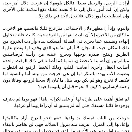
أرادت الرحيل والرحيل بعيدا؛ فالكل يلومها: إن فرحت دلال أمر جيد،
ولكن إن آلت أمور دلال إلى ما لا تحمد عقباه تقع الملامة على الأخرى
وإن اصطلحت أمور دلال، فلا دخل لأحد في ذلك ولا…
واليوم، وإذ أن مظهر دلال الاجتماعي متزعزع قليلا فالسبب هو الاخرى.
ما كان من الأخيرة إلا أن نادت ابنها من الغرفة حيث كانت خالته تحاول
إلهاءه وتشتيته عما يجري في الصالة. أمسكت بيده وأرادت الخروج من
ذلك المكان حيث السجان لا أمان له؛ هو الذي وقف لها يقطع عليها
الطريق وينفخ صدره بوجهها ويخرج عينيه من رأسه كرصاصتين
مباشرتين إن أصابتا لا تخطئان. تماما كما أصابتا في ذلك الوقت: واحدة
أصابت العقل وأخرى أصابت القلب وذلك الخيط الرفيع قد انقطع…
وصوت الأب يهدد بالتنكر لها إن هي خرجت من بيته. أما بالنسبة لها
فكيف لا تخرج وهو لم يكن يوما بيتا، ما كان إلا سجنا لروحها وقاتلا دون
رحمة لإنسانيتها؟ كيف لا تخرج قبل أن يلتهمها حية؟
لم تعلق أهمية على طرده لها أو على نكرانه إياها ! فهو يوما لم يعترف
بوجودها كائنا مستقلا. حتى أنه لم يسبق له أن رآها يوما أو عرفها.
خرجت من الباب تمسك يد ولدها. تبعها نحو الدرج. أراد مكالمتها
وإعادتها إلى المنزل . هربت منه بنزول السلالم فهي لن تخاطر بالبقاء
تحت متناول يده. هي الأدرى ما الذي قد يحصل لمن يبقى في مجال