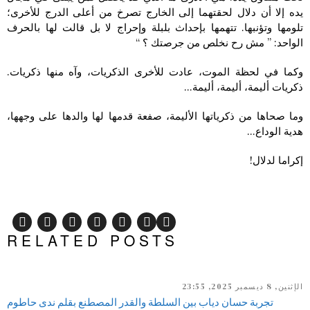
يده إلا أن دلال لحقتهما إلى الخارج تصرخ من أعلى الدرج للأخرى؛
تلومها وتؤنبها. تتهمها بإحداث بلبلة وإحراج لا بل قالت لها بالحرف
الواحد: ” مش رح نخلص من جرصتك ؟ “
وكما في لحظة الموت، عادت للأخرى الذكريات، وآه منها ذكريات.
ذكريات أليمة، أليمة، أليمة…
وما صحاها من ذكرياتها الأليمة، صفعة قدمها لها والدها على وجهها،
هدية الوداع…
إكراما لدلال!
RELATED POSTS
الإثنين, 8 ديسمبر 2025, 23:55
تجربة حسان دياب بين السلطة والقدر المصطنع بقلم ندى حاطوم