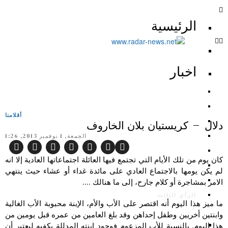
الرئيسية
اخبار
أقلامنا
دلال – كريستيان بلان الخاروف
الجمعة, 1 نوفمبر 2013, 1:26
كان يوم من تلك الأيام التي تجتمع فيها العائلة اجتماعاتها العادية إلا انه
لم يكن يومها بالاجتماع العادي على مائدة غداء أو عشاء حيث ينتهي
الامر بمشاجرة أو كلام جارح، إلى ما هنالك ….
الرأي الثالث
ما ميز هذا اليوم أنه اقتصر على الأب والأم، الإبنة محبوبة الأب الغالية
وابنتين أخريين وطفل إحداهن وقد بلغ العامين من عمره قبل يومين من
هذا اليوم. بالنسبة للأب المزعوم فوجود ابنته المدللة يكفيه ليعتبر أن