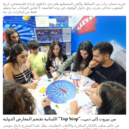
تجربة حسان دياب بين السلطة والقدر المصطنع بقلم ندى حاطوم: قراءة فلسفيةفي تاريخ
الشعوب تحاكي تجربة رجلٍ حاول الوقوف في وجه العاصفة. لا تُقاس القيادات بما تحققه
فقط من إنجازات، بل بما
من بيروت إلى دبي…”Top Stop” اللبنانية تقتحم المعارض الدولية
في عالم يمتلئ بالأفكار المكرّرة والألعاب التقليدية، يطلّ علينا المخرج دانيال موسى