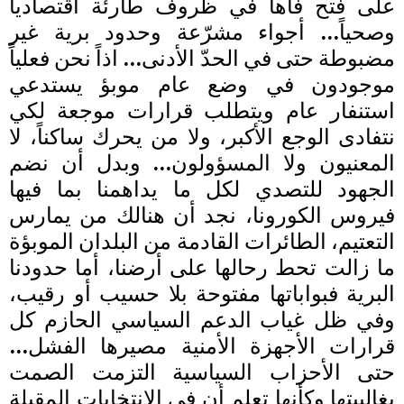
على فتح فاها في ظروف طارئة اقتصادياً
وصحياً… أجواء مشرّعة وحدود برية غير
مضبوطة حتى في الحدّ الأدنى… اذاً نحن فعلياً
موجودون في وضع عام موبؤ يستدعي
استنفار عام ويتطلب قرارات موجعة لكي
نتفادى الوجع الأكبر، ولا من يحرك ساكناً، لا
المعنيون ولا المسؤولون… وبدل أن نضم
الجهود للتصدي لكل ما يداهمنا بما فيها
فيروس الكورونا، نجد أن هنالك من يمارس
التعتيم، الطائرات القادمة من البلدان الموبؤة
ما زالت تحط رحالها على أرضنا، أما حدودنا
البرية فبواباتها مفتوحة بلا حسيب أو رقيب،
وفي ظل غياب الدعم السياسي الحازم كل
قرارات الأجهزة الأمنية مصيرها الفشل…
حتى الأحزاب السياسية التزمت الصمت
بغالبيتها وكأنها تعلم أن في الإنتخابات المقبلة