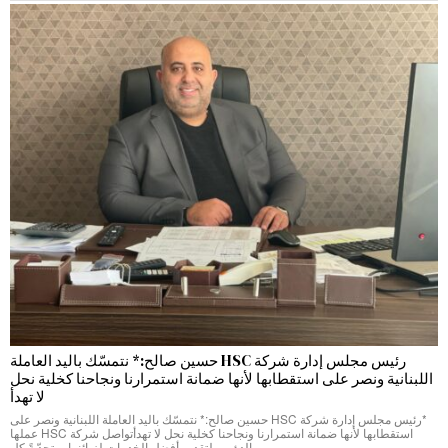
رئيس مجلس إدارة شركة HSC حسين صالح:* نتمسّك باليد العاملة
اللبنانية ونصر على استقطابها لأنها ضمانة استمرارنا ونجاحنا كخلية نحل
لا تهدأ
*رئيس مجلس إدارة شركة HSC حسين صالح:* نتمسّك باليد العاملة اللبنانية ونصر على
استقطابها لأنها ضمانة استمرارنا ونجاحنا كخلية نحل لا تهدأتواصل شركة HSC عملها
الدؤوب لتقديم أفضل الخدمات لزبائنها، متحدّيةً كل