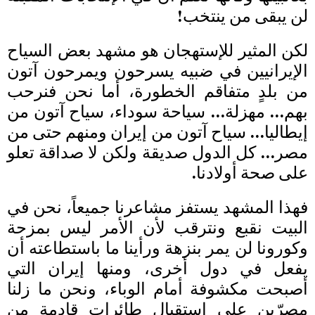
لن يبقى من ينتخب!
لكن المثير للإستهجان هو مشهد بعض السياح
الإيرانيين في ضبيه يسرحون ويمرحون آتون
من بلدٍ متفاقم الخطورة، أما نحن فنرحب
بهم… مهزلة… سياحة سوداء، سياح آتون من
إيطاليا… سياح آتون من إيران ومنهم حتى من
مصر… كل الدول صديقة ولكن لا صداقة تعلو
على صحة أولادنا.
فهذا المشهد يستفز مشاعرنا جميعاً، نحن في
البيت نقبع ونترقب لأن الأمر ليس بمزحة
وكورونا لن يمر بنزهة ورأينا ما باستطاعته أن
يفعل في دول أخرى، ومنها إيران التي
أصبحت مكشوفة أمام الوباء، ونحن ما زلنا
مصرّين على استقبال طائرات قادمة من