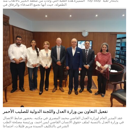
بابتكار لعبة “Top Stop” المميزة.هذه اللعبة التي ولدت من شغفه الكبير بالألعاب منذ
الطفولة، حيث أنها تجمع الاصدقاء والرفاق في
تفعيل التعاون بين وزارة العدل واللجنة الدولية للصليب الأحمر
عقد المدير العام لوزارة العدل القاضي محمد المصري في مكتبه، بحضور ضابط الاتصال
في وزارة العدل بالنسبة لملف حقوق الانسان القاضي ايمن احمد، ورئيسة مصلحة الطب
الشرعي بالتكليف السيدة مريم قليلات، اجتماعا