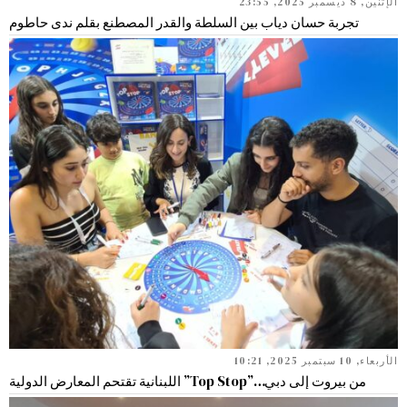
الإثنين, 8 ديسمبر 2025, 23:55
تجربة حسان دياب بين السلطة والقدر المصطنع بقلم ندى حاطوم
الأربعاء, 10 سبتمبر 2025, 10:21
من بيروت إلى دبي…”Top Stop” اللبنانية تقتحم المعارض الدولية