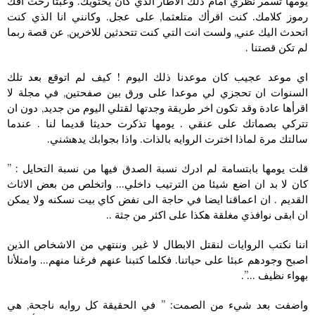
يومها تسمر نظري امام ذلك الاطار الذي كان يحتويك. وعبثا رحت افك
رموز كلامك. كنت اقرأك متلعثما, على عجل. وكانني انا الذي كنت
اتحدث اليك عني, ولست انت التي كنت تتحدثين للاخرين, عن قصة ربما
لم تكن قصتنا .
اي موعد عجيب كان موعدنا ذلك اليوم ! كيف لم اتوقع بعد تلك
السنوات ان تحجزي لي موعدا على ورق بين صفحتين, في مجلة لا
اقرأها عادة وقد تكون اخر طريقة وجدتها لقتلي اليوم من جديد, دون ان
تتركي بصماتك على عنقي . يومها تذكرت حديثا قديما لنا . عندما
سالتك مرة لماذا اخترت الروايه بالذات. واذا بجوابك يدهشني.
قلت يومها بابتسامة لم ادرك نسبة الصدق فيها من نسبة التحايل : ”
كان لا بد ان اضع شيئا من الترتيب داخلي… واتخلص من بعض الاثاث
القديم . ان اعماقنا ايضا في حاجة الى نفض كاي بيت نسكنه ولا يمكن
ان ابقى نوافذي مغلقة هكذا على اكثر من جثة ..
اننا نكتب الروايات لنقتل الابطال لا غير, وننتهي من الاشخاص الذين
اصبح وجودهم عبئا على حياتنا. فكلما كتبنا عنهم فرغنا منهم… وامتلأنا
بهواء نظيف …”.
واضفت بعد شيء من الصمت: ” في الحقيقة كل روايه ناجحة, هي