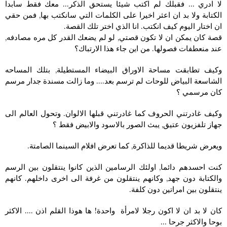
لا ادري … فقبلك لم اكتب شيئا يستحق الذكر… معك فقط سابدا
الكتابة ولا بد ان اعثر اخيرا على الكلمات التي سانكتب بها, فمن حقي
ان اختار اليوم كيف انكتب. انا الذي اختر تلك القصة.
قصة كان يمكن ان لا تكون قصتي, لو لم يضعك القدر كل مره مصادفه,
عند منعطفات فصولها. من اين جاء هذا الارتباك؟
وكيف تطابقت مساحة الاوراق البيضاء المستطيلة, بتلك المساحه
الشاسعة البياض للوحات لم ترسم بعد…. وما زالت مسندة جدار مرسم
كان مرسمي ؟
وكيف غادرتني الحروف كما غادرتني قبلها الالوان. وتحول العالم الى
جهاز تلفزيون عتيق, يبث الصور بالاسود والابيض فقط ؟
ويعرض شريطا قديما للذاكرة, كما تعرض افلام السينما الصامتة.
كنت احسدهم دائما, اولئك الرسامين الذين كانوا ينتقلون بين الرسم
والكتابة دون جهد, وكانهم ينتقلون من غرفة الى اخرى داخلهم. كانهم
ينتقلون بين امراتين دون كلفة.
كان لا بد ان لا اكون رجلا لامرأة واحدة! ها هوذا القلم اذن …. الاكثر
بوحا والاكثر جرحا …