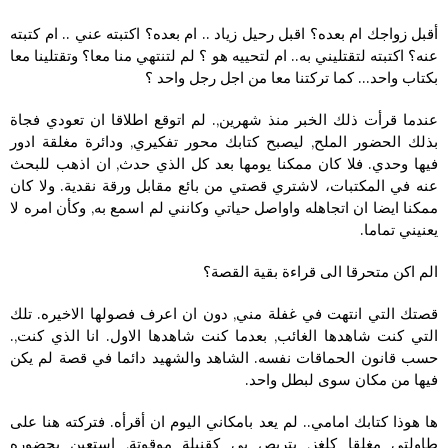
أقبل زواجك ام بعده؟ اقبل رحيل زياد .. ام بعده؟ اكتبته عني .. ام كتبته
عنه؟ اكتبته لتقتليني به.. ام لتحييه هو ؟ لم لتنتهي منا معا؟ وتقتلينا معا
بكتاب واحد… كما تركتنا معا من اجل رجل واحد ؟
عندما قرأت ذلك الخبر منذ شهرين,. لم اتوقع اطلاقا ان تعودي فجاة
بذلك الحضور الملح, ليصبح كتابك محور تفكيري, ودائرة مغلقة ادور
فيها وحدي. فلا كان ممكنا يومها بعد كل الذي حدث, ان اذهب للبحث
عنه في المكتبات، لاشتري قصتي من بائع مقابل ورقة نقدية. ولا كان
ممكنا ايضا ان اتجاهله واواصل حياتي وكانني لم اسمع به, وكأن امره لا
يعنيني تماما.
الم اكن متحرقا الى قراءة بقية القصة؟
قصتك التي انتهت في غفلة مني, دون ان اعرف فصولها الاخيره. تلك
التي كنت شاهدها الغائب, بعدما كنت شاهدها الاول. انا الذي كنت,.
حسب قانون الحماقات نفسه. الشاهد والشهيد دائما في قصة لم يكن
فيها من مكان سوى لبطل واحد.
ها هوذا كتابك امامي.. لم يعد بامكاني اليوم ان أقرأه. فتركته هنا على
طاولتي مغلقا كلغز, يتربص بي كقنبلة موقوتة, استعين بحضوره