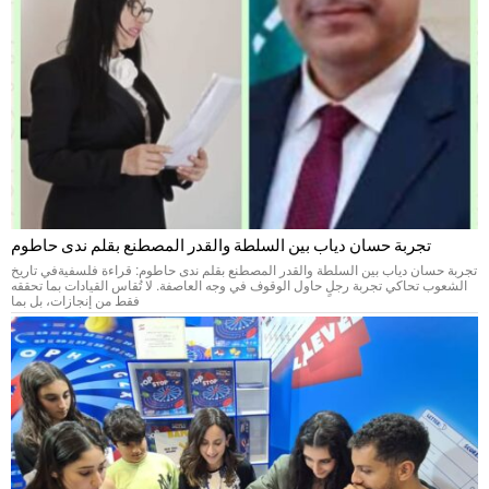
تجربة حسان دياب بين السلطة والقدر المصطنع بقلم ندى حاطوم
تجربة حسان دياب بين السلطة والقدر المصطنع بقلم ندى حاطوم: قراءة فلسفيةفي تاريخ
الشعوب تحاكي تجربة رجلٍ حاول الوقوف في وجه العاصفة. لا تُقاس القيادات بما تحققه
فقط من إنجازات، بل بما