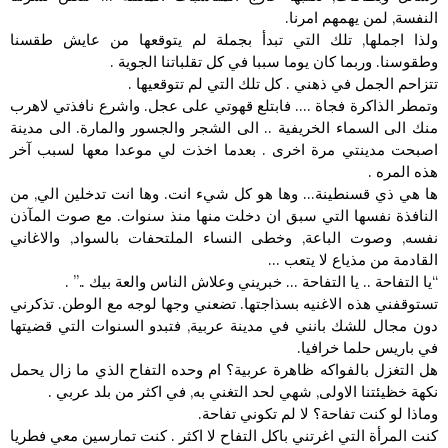
النفسة, لمن يهمهم امرنا.
ولذا اجملها, تلك التي تبدأ بجملة لم يتوقعها من عايش طقسنا
وطقوسنا. وربما كان يوما سببا في كل تقلباتنا الجوية .
تتزاحم الجمل في ذهني . كل تلك التي لم تتوقعيها .
وتمطر الذاكرة فجاة …. فابتلع قهوتي على عجل. واشرع نافذتي لاهرب
منك الى السماء الخريفية .. الى الشجر والجسور والمارة. الى مدينة
اصبحت مدينتي مرة اخرى . بعدما اخذت لي موعدا معها لسبب آخر
هذه المره .
ها هي ذي قسنطينة… وها هو كل شيء انت. وها انت تدخلين الي, من
النافذة نفسها التي سبق ان دخلت منها منذ سنوات. مع صوت المآذن
نفسه, وصوت الباعة, وخطى النساء الملتحفات بالسواد, والاغاني
القادمة من مذياع لا يتعب …
“يا التفاحة .. يا التفاحة … خبريني وعلاش الناس والعة بيك ..” .
تستوقفني هذه الاغنيه بسذاجتها. تضعني وجها لوجه مع الوطن. تذكرني
دون مجال للشك بانني في مدينة عربية, فتبدو السنوات التي قضيتها
في باريس حلما خرافيا.
هل التغزل بالفواكه ظاهرة عربية؟ ام وحده التفاح الذي ما زال يحمل
نكهة خظيئتنا الاولى, شهي لحد التغني به, في اكثر من بلد عربي .
وماذا لو كنت تفاحة؟ لا لم تكوني تفاحة.
كنت المرأة التي اغرتني باكل التفاح لا اكثر . كنت تمارسين معي فطريا