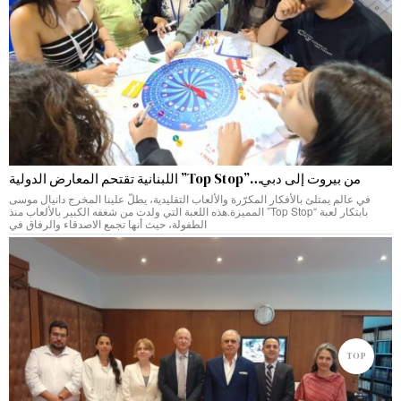
من بيروت إلى دبي…”Top Stop” اللبنانية تقتحم المعارض الدولية
في عالم يمتلئ بالأفكار المكرّرة والألعاب التقليدية، يطلّ علينا المخرج دانيال موسى
بابتكار لعبة “Top Stop” المميزة.هذه اللعبة التي ولدت من شغفه الكبير بالألعاب منذ
الطفولة، حيث أنها تجمع الاصدقاء والرفاق في
TOP