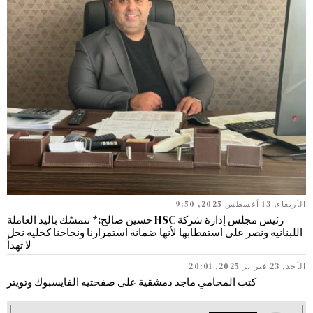
الأربعاء, 13 أغسطس 2025, 9:50
رئيس مجلس إدارة شركة HSC حسين صالح:* نتمسّك باليد العاملة
اللبنانية ونصر على استقطابها لأنها ضمانة استمرارنا ونجاحنا كخلية نحل
لا تهدأ
الأحد, 23 فبراير 2025, 20:01
كتب المحامي ماجد دمشقية على صفحتيه الفايسبوك وتويتر