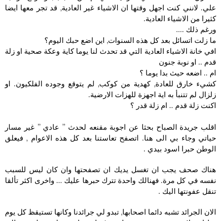
علي. لانني كنت اجهل وقتها ان الاشياء غير العادية, قد تجر معها ايضا
كثيرا من الاشياء العادية.
ورغم ذلك ….
ما زلت اتسائل بعد كل هذه السنوات, اين اضع حبك اليوم؟
افي خانة الاشياء العادية التي قد تحدث لنا يوما كاية وعكة صحية او زلة
قدم .. او نوبة جنون
ام .. اضعه حيث بدا يوما ؟
كشيء خارق للعادة, كهدية من كوكب, لم يتوقع وجوده الفلكيون. او
زلزال لم تتنبأ به اية اجهزة للهزات الارضية.
اكنت زلة قدم .. ام زلة قدر ؟
اقلب جريدة الصباح بحثا عن اجوبة مقنعه لحدث ” عادي ” غير مسار
حياتي وجاء بي الى هنا. اتصفح تعاستنا بعد كل هذه الاعوام , فيعلق
الوطن حبرا اسود بيدي .
هناك صحف يجب ان تغسل يديك ان تصفحتها وان كان ليس للسبب
نفسه في كل مرة. فهنالك واحدة تترك حبرها عليك … واخرى اكثر تألقا
تنقل عفونتها اليك .
الان الجرائد تشبه دائما اصحابها, تبدو لي جرائدنا وكانها تستيقظ كل يوم