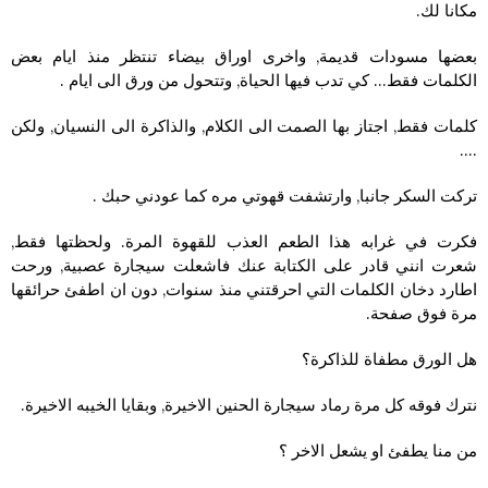
مكانا لك.
بعضها مسودات قديمة, واخرى اوراق بيضاء تنتظر منذ ايام بعض
الكلمات فقط… كي تدب فيها الحياة, وتتحول من ورق الى ايام .
كلمات فقط, اجتاز بها الصمت الى الكلام, والذاكرة الى النسيان, ولكن
….
تركت السكر جانبا, وارتشفت قهوتي مره كما عودني حبك .
فكرت في غرابه هذا الطعم العذب للقهوة المرة. ولحظتها فقط,
شعرت انني قادر على الكتابة عنك فاشعلت سيجارة عصبية, ورحت
اطارد دخان الكلمات التي احرقتني منذ سنوات, دون ان اطفئ حرائقها
مرة فوق صفحة.
هل الورق مطفاة للذاكرة؟
نترك فوقه كل مرة رماد سيجارة الحنين الاخيرة, وبقايا الخيبه الاخيرة.
من منا يطفئ او يشعل الاخر ؟