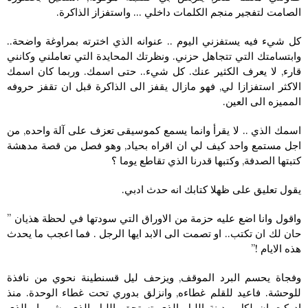
الصامت لتفجير منجم الكلمات داخلي … واستفزاز الذاكرة.
كل شيء فيه يستفزني اليوم .. عنوانه الذي اخترته بمراوغة واضحة..
وابتسامتك التي تتجاهل حزني. ونظرتك المحايدة التي تعاملني وكانني
قارء, لا يعرف الكثير عنك. كل شيء.. حتى اسمك. وربما كان اسمك
الاكثر استفزازا لي, فهو مازال يقفز الى الذاكرة قبل ان تقفز حروفه
المميزه الى العين.
اسمك الذي .. لا يقرأ وانما يسمع كموسيقى تعزف على آلة واحده, من
اجل مستمع واحد كيف لي ان اقراه بحياد, وهو فصل من قصة مدهشة
كتبتها الصدفة, وكتبها قدرنا الذي تقاطع يوما ؟
يقول تعليق على ظهلا كتابك انه حدث ادبي.
واقول وانا اضع عليه حزمة من الاوراق التي سودتها في لحظة هذيان ”
حان لك ان تكتب.. او تصمت الى الابد ايها الرجل . فما اعجب ما يحدث
هذه الايام !”
وفجاة يحسم البرد الموقف, ويزحف ليل قسنطينة نحوي من نافذة
للوحشة. فاعيد للقلم غطاءه, وانزلق بدوري تحت غطاء الوحدة. منذ
ادركت ان لكل مدينة الليل الذي تستحق, الليل الذي يشبهها والذي