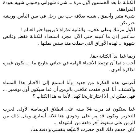
الكتابة ما بعد الخمسين لأول مرة … شيء شهواني وجنوني شبيه بعودة
المراهقة.
شيء مثير وأحمق , شبيه بعلاقة حب بين رجل في سن اليأس, وريشة
حبر بكر .
الأول مرتبك وعلى عجل… والثانية عذراء لا يرويها حبر العالم !
سأعتبر إذن ما كتبته حتى الآن, مجرد استعداد للكتابة فقط, وفائض
شهوة … لهذه الأوراق التي حملت منذ سنين بملئها .
ربما غدا ابدأ الكتابة حقا.
أحب دائما أن ترتبط الأشياء الهامة في حياتي بتاريخ ما …. يكون غمزة
لذاكرة أخرى .
أغرتني هذه الفكرة من جديد, وأنا استمع إلى الأخبار هذا المساء
واكتشف، أنا الذي فقدت علاقتي بالزمن, أن غدا سيكون أول نوفمبر …
فهل يمكن لي ألا أختار تاريخا كهذا, لأبدأ به هذا الكتاب ؟
غدا ستكون قد مرت 34 سنه على انطلاق الرصاصة الأولى لحرب
التحرير, ويكون قد مر على وجودي هنا ثلاثة أسابيع, ومثل ذلك من
الزمن على سقوط آخر دفعة من الشهداء …
كان احدهم ذلك الذي حضرت لأشيّعه بنفسي وادفنه هنا.