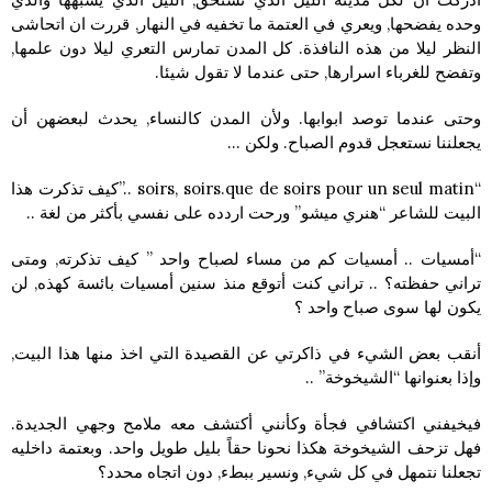
وحده يفضحها, ويعري في العتمة ما تخفيه في النهار, قررت ان اتحاشى
النظر ليلا من هذه النافذة. كل المدن تمارس التعري ليلا دون علمها,
وتفضح للغرباء اسرارها, حتى عندما لا تقول شيئا.
وحتى عندما توصد ابوابها. ولأن المدن كالنساء, يحدث لبعضهن أن
يجعلننا نستعجل قدوم الصباح. ولكن …
“soirs, soirs.que de soirs pour un seul matin ..”كيف تذكرت هذا
البيت للشاعر “هنري ميشو” ورحت اردده على نفسي بأكثر من لغة ..
“أمسيات .. أمسيات كم من مساء لصباح واحد ” كيف تذكرته, ومتى
تراني حفظته؟ .. تراني كنت أتوقع منذ سنين أمسيات بائسة كهذه, لن
يكون لها سوى صباح واحد ؟
أنقب بعض الشيء في ذاكرتي عن القصيدة التي اخذ منها هذا البيت,
وإذا بعنوانها “الشيخوخة” ..
فيخيفني اكتشافي فجأة وكأنني أكتشف معه ملامح وجهي الجديدة.
فهل تزحف الشيخوخة هكذا نحونا حقاً بليل طويل واحد. وبعتمة داخليه
تجعلنا نتمهل في كل شيء, ونسير ببطء, دون اتجاه محدد؟