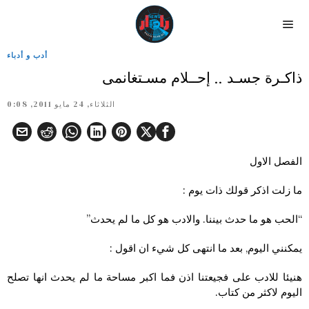
أدب و أدباء
ذاكـرة جسـد .. إحــلام مسـتغانمى
الثلاثاء, 24 مايو 2011, 0:08
الفصل الاول
ما زلت اذكر قولك ذات يوم :
“الحب هو ما حدث بيننا. والادب هو كل ما لم يحدث”
يمكنني اليوم, بعد ما انتهى كل شيء ان اقول :
هنيئا للادب على فجيعتنا اذن فما اكبر مساحة ما لم يحدث انها تصلح
اليوم لاكثر من كتاب.