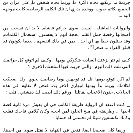
جريمة ما نرتكبها تجاه ذاكرة ما. وربما تجاه شخص ما, على مرأى من
الجميع بكاتم صوت. ووحده يدري ان تلك الكلمة الرصاصة كانت موجهة
اليه …
والروايات الفاشلة , ليست سوى جرائم فاشلة, لا بد ان تسحب من
اصحابها رخصة حمل القلم, بحجة انهم لا يحسنون استعمال الكلمات,
وقد يقتلون خطأ بها اي احد .. بمن في ذلك انفسهم , بعدما يكونون قد
قتلوا القراء … ضجرا ّ” .
كيف لم تثر نزعتك السادية شكوكي يومها .. وكيف لم اتوقع كل جرائمك
التي تلت ذلك اليوم , والتي جربت فيها اسلحتك الاخرى ؟
لم اكن اتوقع يومها انك قد توجهين يوما رصاصك نحوي. ولذا ضحكت
لكلامك, وربما بدأ يومها انبهاري الاخر بك. فنحن لا نقاوم, في هذه
الحالات , جنون الاعجاب بقاتلنا ! ورغم ذلك ابديت لك دهشتي . قلت :
_ كنت اعتقد ان الرواية طريقة الكاتب في ان يعيش مرة ثانية قصة
احبها … وطريقته في منح الخلود لمن احب، وكان كلامي فاجأك فقلت
وكأنك تكتشفين شيئا لم تحسبي له حسابا:
– وربما كان صحيحا ايضا, فنحن في النهاية لا نقتل سوى من احببنا.