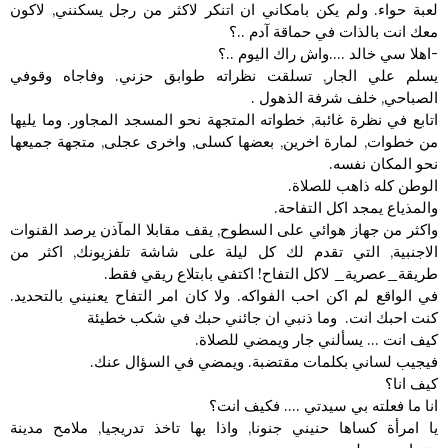
لعبة حواء. ولم يكن بامكاني ان اتنكر لاكثر من رجل يسكنني, لاكون
معك انت بالذات في حماقة آدم ..؟
-اهلا سي خالد ….واش راك اليوم ..؟
يسلم علي الجار, تسلقت نظراته طوابق حزني. وفاجاه وقوفي
الصباحي, خلف شرفة الذهول .
اتابع في نظرة غائبة, خطواته المتجهة نحو المسجد المجاور. وما يليها
من خطوات, لمارة اخرين, بعضها كسلى, واخرى عجلى, متجهة جميعها
نحو المكان نفسه.
الوطن كله ذاهب للصلاة.
والمذياع يمجد اكل التفاحة.
واكثر من جهاز هوائي على السطوح, يقف مقابلا المآذن يرصد القنوات
الاجنبية, التي تقدم لك كل ليلة على شاشة تلفزيونك, اكثر من
طريقة_عصرية_ لاكل التفاح! اكتفي بابتلاع ريقي فقط.
في الواقع لم اكن احب الفواكه. ولا كان امر التفاح يعنيني بالتحديد.
كنت احبك انت. وما ذنبي ان جائني حبك في شكب خطيئة
كيف انت … يسألني جار ويمضي للصلاة.
فيجيب لساني بكلمات مقتضبة. ويمضي في السؤال عنك.
كيف انا؟
انا ما فعلته بي سيدتي …. فكيف انت؟
يا امرأة كساها حنيني جنونا, واذا بها تاخذ تدريجيا, ملامح مدينة