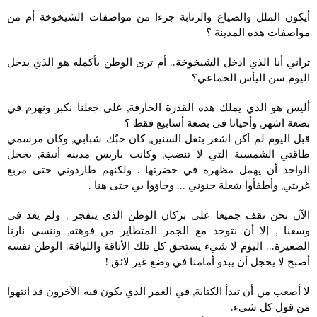
أيكون الملل والضياع والرتابة جزءا من مواصفات الشيخوخة أم من
مواصفات هذه المدينة ؟
تراني أنا الذي ادخل الشيخوخة.. أم ترى الوطن بأكمله هو الذي يدخل
اليوم سن اليأس الجماعي؟
أليس هو الذي يملك هذه القدرة الخارقة, على جعلنا نكبر ونهرم في
بضعة اشهر, وأحيانا في بضعة أسابيع فقط ؟
قبل اليوم لم أكن اشعر بثقل السنين, كان حبّك شبابي, وكان مرسمي
طاقتي الشمسية التي لا تنضب, وكانت باريس مدينه أنيقة, يخجل
الواحد أن يهمل مظهره في حضرتها . ولكنهم طاردوني حتى مربع
غربتي, وأطفأوا شعلة جنوني … وجاؤوا بي حتى هنا .
الآن نحن نقف جميعا على بركان الوطن الذي ينفجر , ولم يعد في
وسعنا , إلا أن نتوحد مع الجمر المتطاير من فوهته, وننسى نارنا
الصغيرة… اليوم لا شيء يستحق كل تلك الأناقة واللياقة. الوطن نفسه
أصبح لا يخجل أن يبدو أمامنا في وضع غير لائق !
لا أصعب من أن تبدأ الكتابة, في العمر الذي يكون فيه الآخرون قد انتهوا
من قول كل شيء.