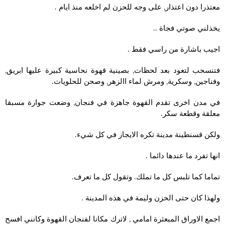
معتذرا دون اعتذار, على وجه للحزن لم اخلعه منذ ايام .
يخذلني صوتي فجاة ..
اجيب باشارة من راسي فقط .
فتنسحب لتعود بعد لحظات, بصينية قهوة نحاسية كبيرة عليها ابريق,
وفناجين, وسكرية, ومرش لماء االزهر, وصحن للحلويات.
في مدن اخرى تقدم القهوة جاهزة في فنجان, وضعت جوارة مسبقا
معلقة وقطعة سكر.
ولكن قسنطينة مدينة تكره الايجاز في كل شيء.
انها تفرد ما عندها دائما .
تماما كما تلبس كل ما تملك. وتقول كل ما تعرف.
ولهذا كان حتى الحزن وليمة في هذه المدينة .
اجمع الاوراق المبعثرة امامي , لاترك مكانا لفنجان القهوة وكانني افسح