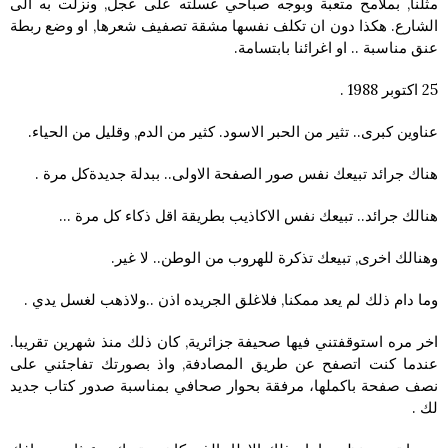
مثلنا, بملامح متعبة وبوجه صباحي غسلته على عجل, ونزلت به الى
الشارع. هكذا دون ان تكلف نفسها مشقة تصفيف شعرها, او وضع ربطة
عنق مناسبة .. او اغرائنا بابتسامة.
25 اكتوبر 1988 .
عناوين كبرى.. تثير من الحبر الاسود. كثير من الدم, وقليل من الحياء.
هناك جرائد تبيعك نفس صور الصفحة الاولى.. ببدلة جديدةكل مرة .
هنالك جرائد.. تبيعك نفس الاكاذيب بطريقة اقل ذكاء كل مرة …
وهنالك اخرى, تبيعك تذكرة للهروب من الوطن.. لا غير.
وما دام ذلك لم يعد ممكنا, فلاغلق الجريده اذن ..ولاذهب لغسل يدي .
اخر مره استوقفتني فيها صحيفة جزائرية, كان ذلك منذ شهرين تقريبا.
عندما كنت اتصفح عن طريق المصادفة, واذ بصورتك تفاجئني على
نصف صفحة باكملها، مرفقة بحوار صحافي بمناسبة صدور كتاب جديد
لك .