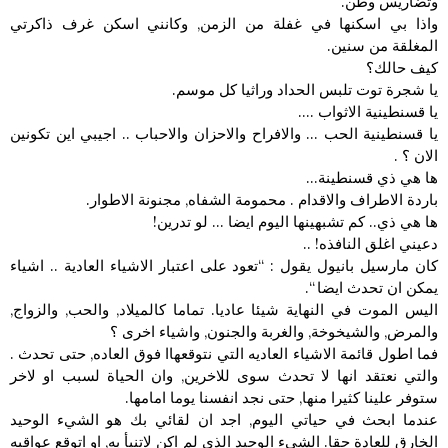
وتضاريس وطن.
واذا بي اسكنها في غفلة من الزمن, وكانني اسكن غرف ذاكرتي
المغلقة من سنين.
كيف حالك؟
يا شجرة توت تلبس الحداد وراثيا كل موسم.
يا قسنطينية الاثواب ….
يا قسنطينية الحب … والافراح والاحزان والاحباب .. اجيبي اين تكونين
الان ؟ .
ها هي ذي قسنطينة…
باردة الاطراف والاقدام . محمومة الشفاه, مجنونة الاطوار.
ها هي ذي.. كم تشبهينها اليوم ايضا … لو تدرين!
دعيني اغلق النافذه! ..
كان مارسيل بانيول يقول : “تعود على اعتبار الاشياء العادية .. اشياء
يمكن ان تحدث ايضا “.
اليس الموت في النهاية شيئا عاديا. تماما كالميلاد, والحب, والزواج,
والمرض, والشيخوخة, والغربة والجنون, واشياء اخرى ؟
فما اطول قائمة الاشياء العاديه التي نتوقعهاا فوق العاده, حتى تحدث .
والتي نعتقد انها لا تحدث سوى للاخرين, وان الحياة لسبب او لاخر
ستوفر علينا كثيرا منها, حتى نجد انفسنا يوما امامها.
عندما ابحث في حياتي اليوم, اجد ان لقائي بك هو الشيء الوحيد
الخارق للعادة حقا. الشيء الوحيد الذي لم اكن لاتنبأ به, او اتوقع عواقبه