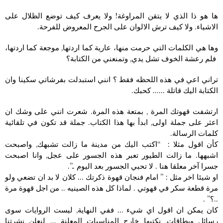
ها هو ذا الذي لا يتقن المراوغة! ولا يعرف كيف توضع الظلال على
الاشياء. ولا كيف ترش الالوان على الجرح المعروض للفرحة.
وها هي الكلمات التي حرمت منها، عارية كما اردتها, موجعة كما اردتها،
فلم رعشة الخوف تشل يدي, وتمنعني من الكتابة؟
تراني اعي في هذه اللحظه فقط ؟ انني استبدلت بفرشاتي سكينا وان
الكتابة اليك قاتلة …… كحبك.
ارتشفت قهوتك المرة , بمتعة هذه المرة. شعرت انني على وشك ان
اعثر على جملة اولى, ابدأ بها هذا الكتاب. جملة قد تكون في تلقائية
كلمات الرسالة.
كأن اقول مثلا : “اكتب اليك من مدينة ما زالت تشبهك, واصبحت
اشبهها. ما زالت الطيور تعبر هذه الجسور على عجل, وانا اصبحت
جسرا آخر معلقا هنا . لا تحبي الجسور بعد اليوم ..”.
او شيئا اخر مثل : ” امام فنجان قهوة ذكرتك … كلان لا بد ان تضعي ولو
مرة قطعة سكر في قهوتي . لماذا كل هذه الصينيه .. من اجل قهوة مرة
..؟” .
كان يمكن ان اقول اي شيء … ففي النهاية, ليست الروايات سوى
رسائل وبطاقات, نكتبها خارج المناسبات المعلنة … لنعلن نشرتنا