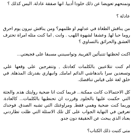
ونمنحهم تعويضا عن ذلك خلودا أدبيا. انها صفقة عادلة. اليس كذلك ؟
عادلة ؟
من يناقش الطغاة في عدلهم او ظلمهم؟ ومن يناقش نيرون يوم احرق
روما حبا لها, وعشقا لشهوة اللهب . وانت , اما كنت مثله امراة تحترف
العشق والحرائق بالتساوي ؟
اكنت لحظتها تتنبأئين القريبة, وتواسينني مسبقا على فجيعتي…
ام كنت تتلاعبين بالكلمات كعادتك , وتتفرجين على وقعها علي,
وتسعدين سرا باندهاشي الدائم امامك, وانبهاري بقدرتك المذهلة, في
خلق لغة على قياس تناقضك.
كل الاحتمالات كانت ممكنة… فربما كنت انا ضحية روايتك هذه, والجثة
التي حكمت عليها بالخلود, وقررت ان تحنطيها بالكلمات… كالعادة.
وربما كنت ضحية وهمي فقط, ومراوغتك التي تشبه الصدق. فوحدك
تعرفين في النهاية الجواب على كل تلك الاسئلة التي ظلت تطاردني,
بعناد الذي يبحث عن الحقيقة دون جدو.
متى كتبت ذلك الكتاب؟