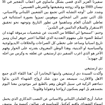
سفيرنا العزيز الذي قضى بشكل مأساوي في اعقاب التفجير في 16
نيسان 1989 مع والد زوجته وشقيقتها والشرطي القسيس”.
وشدد على “أوجه التشابه التي تجمع بين الشعبين اللبناني والاسباني،
تلك التي تشير الى اشخاص موهوبين تميزوا بصورة استثنائية في
تعاطي الشأن العام وساهموا في تطور التاريخ وتوجهه نحو تحقيق
الاستقرار والسلام الدائمين في البلدين”.
وختم: “اسمحوا لي انطلاقا من الحديث عن شخصيات مرموقة كهذه ان
اسلط الضوء على مفهوم التعددية الذي لطالما اعتبر جوهر لبنان وميز
تاريخ اسبانيا وساعد على تخطي كل الصراعات والخلافات الايديولوجية
والسياسية او الدينية، وهذا الوطن المعروف بقدرته على الحوار وفهم
الآخر هو الذي اعرب السفير دي ارستيغي عن تعلقه به وكرس من اجله
كل جهوده”.
دي ارستيغي
وأكدت السيدة دي ارستيغي وابنتها اليخاندرا أن “هذا اللقاء الذي جمع
الاهل والاقارب، سيسعد من دون شك ارواح الشهداء الذين بذلوا
دماءهم الزكية في سبيل الوطن وهم بالطبع غير موجودين معنا اليوم
بجسدهم بل انهم يسكنون ارواحنا وعقولنا وقلوبنا”.
ختاما، أزيح العلمان اللبناني والاسباني عن النصب التذكاري الذي يحمل
اسماء الشهداء، واقيم كوكتيل للمناسبة في صالون كنيسة مار يوسف