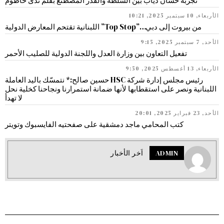
تجربة حسان دياب بين السلطة والقدر المصطنع بقلم ندى حاطوم
الأربعاء, 10 سبتمبر 2025, 10:21
من بيروت إلى دبي…”Top Stop” اللبنانية تقتحم المعارض الدولية
الأحد, 7 سبتمبر 2025, 9:15
تفعيل التعاون بين وزارة العدل واللجنة الدولية للصليب الأحمر
الأربعاء, 13 أغسطس 2025, 9:50
رئيس مجلس إدارة شركة HSC حسين صالح:* نتمسّك باليد العاملة
اللبنانية ونصر على استقطابها لأنها ضمانة استمرارنا ونجاحنا كخلية نحل
لا تهدأ
الأحد, 23 فبراير 2025, 20:01
كتب المحامي ماجد دمشقية على صفحتيه الفايسبوك وتويتر
ADMIN
اَخر الأخبار