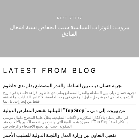
NEXT STORY
بيروت : التوترات السياسية سبب انخفاض نسبة اشغال
الفنادق
LATEST FROM BLOG
تجربة حسان دياب بين السلطة والقدر المصطنع بقلم ندى حاطوم
تجربة حسان دياب بين السلطة والقدر المصطنع بقلم ندى حاطوم: قراءة فلسفيةفي تاريخ
الشعوب تحاكي تجربة رجلٍ حاول الوقوف في وجه العاصفة. لا تُقاس القيادات بما تحققه
فقط من إنجازات، بل بما
من بيروت إلى دبي…”Top Stop” اللبنانية تقتحم المعارض الدولية
في عالم يمتلئ بالأفكار المكرّرة والألعاب التقليدية، يطلّ علينا المخرج دانيال موسى
بابتكار لعبة “Top Stop” المميزة.هذه اللعبة التي ولدت من شغفه الكبير بالألعاب منذ
الطفولة، حيث أنها تجمع الاصدقاء والرفاق في
تفعيل التعاون بين وزارة العدل واللجنة الدولية للصليب الأحمر