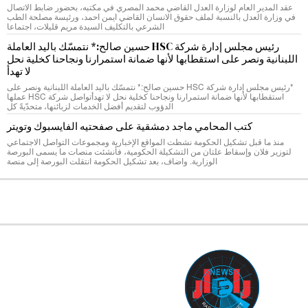
عقد المدير العام لوزارة العدل القاضي محمد المصري في مكتبه، بحضور ضابط الاتصال
في وزارة العدل بالنسبة لملف حقوق الانسان القاضي ايمن احمد، ورئيسة مصلحة الطب
الشرعي بالتكليف السيدة مريم قليلات، اجتماعا
رئيس مجلس إدارة شركة HSC حسين صالح:* نتمسّك باليد العاملة
اللبنانية ونصر على استقطابها لأنها ضمانة استمرارنا ونجاحنا كخلية نحل
لا تهدأ
*رئيس مجلس إدارة شركة HSC حسين صالح:* نتمسّك باليد العاملة اللبنانية ونصر على
استقطابها لأنها ضمانة استمرارنا ونجاحنا كخلية نحل لا تهدأتواصل شركة HSC عملها
الدؤوب لتقديم أفضل الخدمات لزبائنها، متحدّيةً كل
كتب المحامي ماجد دمشقية على صفحتيه الفايسبوك وتويتر
منذ ما قبل تشكيل الحكومة نشطت المواقع الإخبارية ومجموعات التواصل الاجتماعي
لتوزير فلان وإسقاط علتان من التشكيلة الحكومية، فأنشئت منصات ما يسمى البورصة
الوزارية. واضاف، بعد تشكيل الحكومة انتقلت البورصة إلى منصة