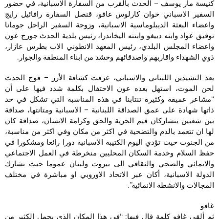
كنيسة مار يوسف – الحدث بالقرب من السفارة الاسبانية، في حضور
السفير الاسباني خوان كارلوس غافو، قنصل السفارة رافائيل رايج
واعضاء البعثة الديبلوماسية الاسبانية، وزوجة السفير الراحل جومانا
توفيق عواد وابنه دييغو وابنته اليخاندرا، رئيس بلدية الحدث جورج عون
واعضاء المجلس البلدي، رئيس المعهد الانطوني الاب بطرس عازار،
ذوي الشهداء واقاربهم واصدقائهم وحشد من ابناء المنطقة والجوار.
بعد النشيدين اللبناني والاسباني، عزفت كشافة الأرز – فوج الحدث
لحن الموت، استهل بعده عون الاحتفال بكلمة شدد فيها على أن
“مشاعر عميقة وكثيرة تنتابنا في هذه المناسبة التي تشكل في حد
ذاتها شهادة على عمق الصداقة اللبنانية – الاسبانية ومتانتها، صداقة
بين شعبين يتشاركان قيم الحرية والحق وكرامة الانسان، صداقة كان
لها ان تتعمد بالدم والتضحية في اكثر من مكان وفي اكثر من مناسبة،
من الجنوب حيث تؤدي اليوم الكتيبة الاسبانية دورا رائعا ومشكورا في
حفظ السلام وخدمة السكان المحليين منخرطة في العمل الاجتماعي
والانمائي والصحي والثقافي الى بيروت ولبنان عموما حيث تشارك
الدولة الاسبانية، أكان عبر الاتحاد الاوروبي او مباشرة في مختلف
المجالات والانشطة الانمائية”.
غافو
ثم ألقى غافو كلمة قال فيها: “في هذا المكان الذي يحمل الكثير من