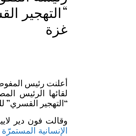
“التهجير ال
غزة
أعلنت رئيس المفوضية
لقائها الرئيس الم
“التهجير القسري” ل
وقالت فون دير لا
الإنسانية المستمرّة
ف