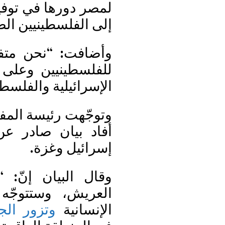
لمصر دورها في توفي
إلى الفلسطينيين الض
وأضافت: “نحن متف
للفلسطينيين وعلى 
الإسرائيلية والفلسطي
وتوجّهت رئيسة المفو
أفاد بيان صادر ع
إسرائيل وغزة.
وقال البيان إنّ:
العريش، وستتوجّه
الإنسانية
وتزور الج