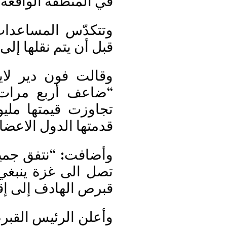
في المنطقة الواقع
وتتكدّس المساعدات 
قبل أن يتم نقلها إل
وقالت فون دير لاي
“ضاعف أربع مرات 
قدمتها الدول الاعضاء
وأضافت: “نتفق جمي
تصل الى غزة ينبغي 
قبرص الهادف إلى إق
وأعلن الرئيس القب