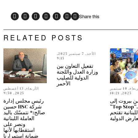
Share this
RELATED POSTS
الأحد, 7 سبتمبر 2025,
9:15
تفعيل التعاون بين
وزارة العدل واللجنة
الدولية للصليب
الأحمر
الأربعاء, 10 سبتمبر
الأربعاء, 13 أغسطس
2025, 9:50
2025, 10:21
ن بيروت إلى
رئيس مجلس إدارة
دبي…”Top Stop”
شركة HSC حسين
للبنانية تقتحم
صالح:* نتمسّك باليد
عارض الدولية
العاملة اللبنانية
ونصر على
استقطابها لأنها
ضمانة استمرارنا