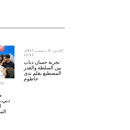
الإثنين, 8 ديسمبر 2025,
23:55
تجربة حسان دياب
بين السلطة والقدر
المصطنع بقلم ندى
حاطوم
م
ا
الم