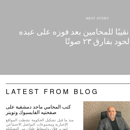
NEXT STORY
يبًا للمحامين بعد فوزه على عبده
لحود بفارق ٢٣ صوتًا
LATEST FROM BLOG
كتب المحامي ماجد دمشقية على
صفحتيه الفايسبوك وتويتر
منذ ما قبل تشكيل الحكومة نشطت المواقع
الإخبارية ومجموعات التواصل الاجتماعي
لتوزير فلان وإسقاط علتان من التشكيلة