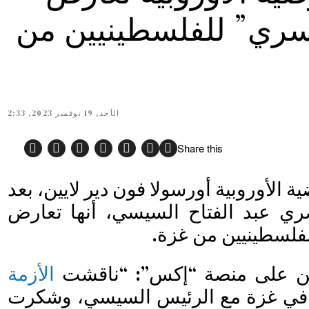
قسري” للفلسطينيين من
الأحد, 19 نوفمبر 2023, 2:33
Share this
 الأوروبية أورسولا فون دير لايين، بعد
صري عبد الفتاح السيسي، أنها تعارض
لفلسطينيين من غزة.
يين على منصة “إكس”: “ناقشت
الأزمة
ي غزة مع الرئيس السيسي، وشكرت