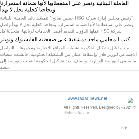
العاملة اللبنانية ونصر على استقطابها لأنها ضمانة استمرارنا
ونجاحنا كخلية نحل لا تهدأ
*رئيس مجلس إدارة شركة HSC حسين صالح:* نتمسّك باليد العاملة اللبنانية
ونصر على استقطابها لأنها ضمانة استمرارنا ونجاحنا كخلية نحل لا تهدأتواصل
شركة HSC عملها الدؤوب لتقديم أفضل الخدمات لزبائنها، متحدّيةً كل
كتب المحامي ماجد دمشقية على صفحتيه الفايسبوك وتويتر
منذ ما قبل تشكيل الحكومة نشطت المواقع الإخبارية ومجموعات التواصل
الاجتماعي لتوزير فلان وإسقاط علتان من التشكيلة الحكومية، فأنشئت منصات
ما يسمى البورصة الوزارية. واضاف، بعد تشكيل الحكومة انتقلت البورصة إلى
منصة
© 2021 - All Rights Reserved. Designed by
Hisham Natour
TOP