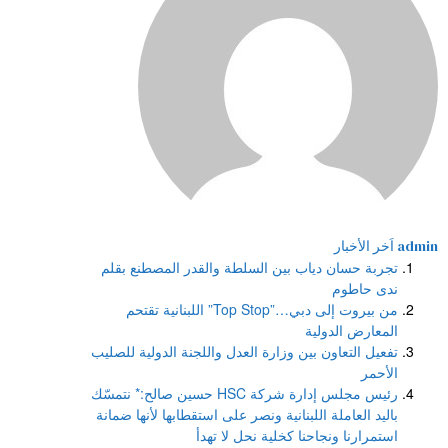
admin
اَخر الأخبار
تجربة حسان دياب بين السلطة والقدر المصطنع بقلم
ندى حاطوم
من بيروت إلى دبي…”Top Stop” اللبنانية تقتحم
المعارض الدولية
تفعيل التعاون بين وزارة العدل واللجنة الدولية للصليب
الأحمر
رئيس مجلس إدارة شركة HSC حسين صالح:* نتمسّك
باليد العاملة اللبنانية ونصر على استقطابها لأنها ضمانة
استمرارنا ونجاحنا كخلية نحل لا تهدأ