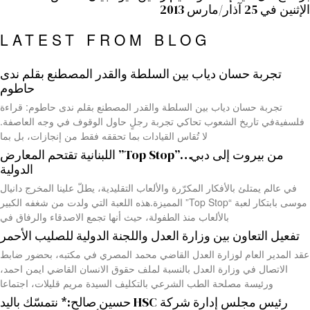
الإثنين في 25 آذار/مارس 2013
LATEST FROM BLOG
تجربة حسان دياب بين السلطة والقدر المصطنع بقلم ندى
حاطوم
تجربة حسان دياب بين السلطة والقدر المصطنع بقلم ندى حاطوم: قراءة
فلسفيةفي تاريخ الشعوب تحاكي تجربة رجلٍ حاول الوقوف في وجه العاصفة.
لا تُقاس القيادات بما تحققه فقط من إنجازات، بل بما
من بيروت إلى دبي…”Top Stop” اللبنانية تقتحم المعارض
الدولية
في عالم يمتلئ بالأفكار المكرّرة والألعاب التقليدية، يطلّ علينا المخرج دانيال
موسى بابتكار لعبة “Top Stop” المميزة.هذه اللعبة التي ولدت من شغفه الكبير
بالألعاب منذ الطفولة، حيث أنها تجمع الاصدقاء والرفاق في
تفعيل التعاون بين وزارة العدل واللجنة الدولية للصليب الأحمر
عقد المدير العام لوزارة العدل القاضي محمد المصري في مكتبه، بحضور ضابط
الاتصال في وزارة العدل بالنسبة لملف حقوق الانسان القاضي ايمن احمد،
ورئيسة مصلحة الطب الشرعي بالتكليف السيدة مريم قليلات، اجتماعا
رئيس مجلس إدارة شركة HSC حسين صالح:* نتمسّك باليد