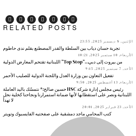
RELATED POSTS
الإثنين, 8 ديسمبر 2025, 23:55
تجربة حسان دياب بين السلطة والقدر المصطنع بقلم ندى حاطوم
الأربعاء, 10 سبتمبر 2025, 10:21
من بيروت إلى دبي…”Top Stop” اللبنانية تقتحم المعارض الدولية
الأحد, 7 سبتمبر 2025, 9:15
تفعيل التعاون بين وزارة العدل واللجنة الدولية للصليب الأحمر
الأربعاء, 13 أغسطس 2025, 9:50
رئيس مجلس إدارة شركة HSC حسين صالح:* نتمسّك باليد العاملة
اللبنانية ونصر على استقطابها لأنها ضمانة استمرارنا ونجاحنا كخلية نحل
لا تهدأ
الأحد, 23 فبراير 2025, 20:01
كتب المحامي ماجد دمشقية على صفحتيه الفايسبوك وتويتر