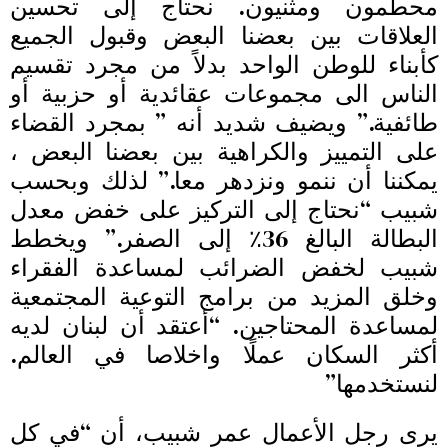
محطمون ومثنيون. نحتاج إلى تحسين
العلاقات بين بعضنا البعض وقبول الجميع
كأبناء للوطن الواحد بدلاً من مجرد تقسيم
الناس الى مجموعات عقائدية أو حزبية أو
طائفية.” ويضيف شديد أنه ” بمجرد القضاء
على التمييز والكراهية بين بعضنا البعض ،
يمكننا أن ننمو ونزدهر معا.” لذلك وبحسب
شبيب “نحتاج إلى التركيز على خفض معدل
البطالة البالغ 36٪ إلى الصفر.” ويخطط
شبيب لخفض الضرائب لمساعدة الفقراء
وخلق المزيد من برامج التوعية المجتمعية
لمساعدة المحتاجين. “أعتقد أن لبنان لديه
أكثر السكان عملًا واخلاصا في العالم.
لنستخدمها”
يرى رجل الأعمال عمر شبيب، أن “في كل