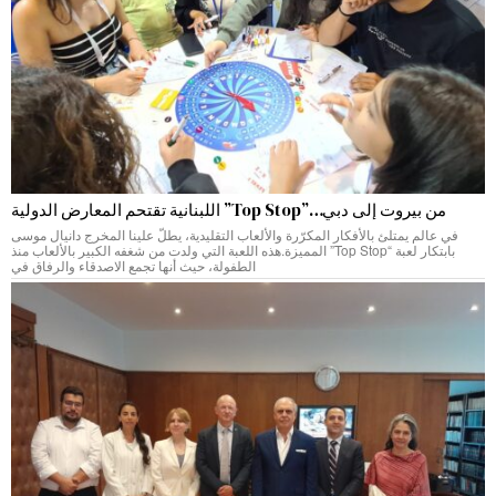
من بيروت إلى دبي…”Top Stop” اللبنانية تقتحم المعارض الدولية
في عالم يمتلئ بالأفكار المكرّرة والألعاب التقليدية، يطلّ علينا المخرج دانيال موسى
بابتكار لعبة “Top Stop” المميزة.هذه اللعبة التي ولدت من شغفه الكبير بالألعاب منذ
الطفولة، حيث أنها تجمع الاصدقاء والرفاق في