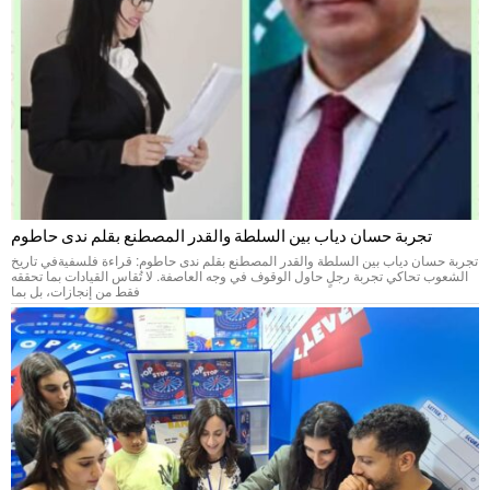
تجربة حسان دياب بين السلطة والقدر المصطنع بقلم ندى حاطوم
تجربة حسان دياب بين السلطة والقدر المصطنع بقلم ندى حاطوم: قراءة فلسفيةفي تاريخ
الشعوب تحاكي تجربة رجلٍ حاول الوقوف في وجه العاصفة. لا تُقاس القيادات بما تحققه
فقط من إنجازات، بل بما