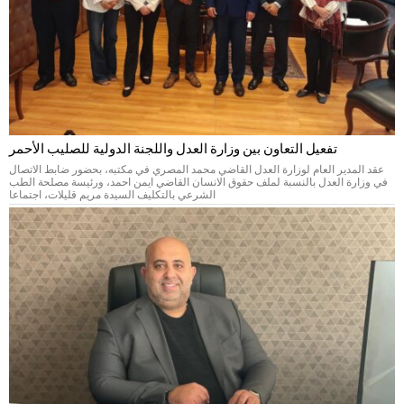
تفعيل التعاون بين وزارة العدل واللجنة الدولية للصليب الأحمر
عقد المدير العام لوزارة العدل القاضي محمد المصري في مكتبه، بحضور ضابط الاتصال
في وزارة العدل بالنسبة لملف حقوق الانسان القاضي ايمن احمد، ورئيسة مصلحة الطب
الشرعي بالتكليف السيدة مريم قليلات، اجتماعا