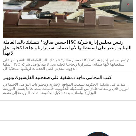
رئيس مجلس إدارة شركة HSC حسين صالح:* نتمسّك باليد العاملة
اللبنانية ونصر على استقطابها لأنها ضمانة استمرارنا ونجاحنا كخلية نحل
لا تهدأ
*رئيس مجلس إدارة شركة HSC حسين صالح:* نتمسّك باليد العاملة اللبنانية ونصر على
استقطابها لأنها ضمانة استمرارنا ونجاحنا كخلية نحل لا تهدأتواصل شركة HSC عملها
الدؤوب لتقديم أفضل الخدمات لزبائنها، متحدّيةً كل
كتب المحامي ماجد دمشقية على صفحتيه الفايسبوك وتويتر
منذ ما قبل تشكيل الحكومة نشطت المواقع الإخبارية ومجموعات التواصل الاجتماعي
لتوزير فلان وإسقاط علتان من التشكيلة الحكومية، فأنشئت منصات ما يسمى البورصة
الوزارية. واضاف، بعد تشكيل الحكومة انتقلت البورصة إلى منصة