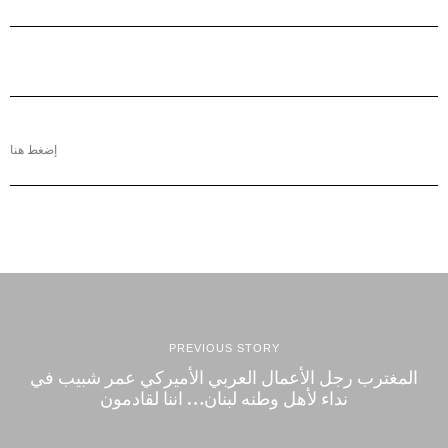
إضغط هنا
PREVIOUS STORY
‎المغترب رجل الأعمال العربي الأميركي عمر شبيب في
نداء لأهل وطنه لبنان… اننا لقادمون