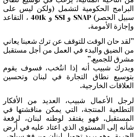
البرامج الحكومية لتشمل (ولكن ليس على
سبيل الحصر) SNAP و SSI و 401k ، التقاعد
وإجازة الأمومة.
”لقد حان الوقت للتوقف عن ترك شعبنا يعاني
من الضيق والبدء في العمل من أجل مستقبل
مشرق للجميع.”
ويدرك شبيب أنه إذا انتُخب، فسوف يقوم
بتوسيع نطاق التجارة في لبنان وتحسين
العلاقات الخارجية.
لرجل الأعمال شبيب، العديد من الأفكار
التطلعية المنتجة، التي يمكن مناقشتها في
المستقبل. فهو يفتقد لوطنه لبنان، لرفعة
شأنه إلى المستوى الذي اعتاد عليه في أرض
الحرية. وهو يريد تحويل لبنان من فخ سياحي