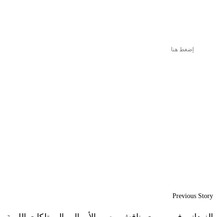
إضغط هنا
Previous Story
الزيداني في بيروت يناقش مصير الأموال والممتلكات الليبية