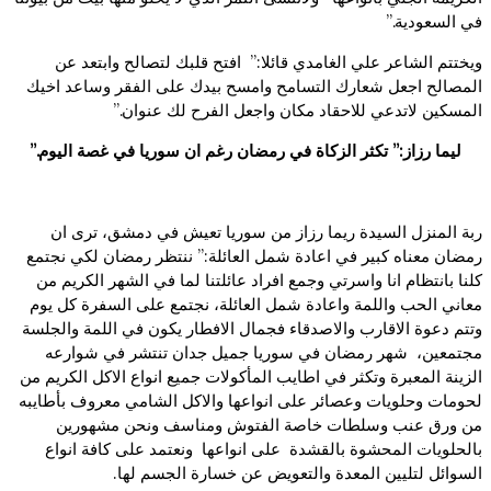
في السعودية.”
ويختتم الشاعر علي الغامدي قائلا:” افتح قلبك لتصالح وابتعد عن
المصالح اجعل شعارك التسامح وامسح بيدك على الفقر وساعد اخيك
المسكين لاتدعي للاحقاد مكان واجعل الفرح لك عنوان.”
ليما رزاز:” تكثر الزكاة في رمضان رغم ان سوريا في غصة اليوم.”
ربة المنزل السيدة ريما رزاز من سوريا تعيش في دمشق، ترى ان
رمضان معناه كبير في اعادة شمل العائلة:” ننتظر رمضان لكي نجتمع
كلنا بانتظام انا واسرتي وجمع افراد عائلتنا لما في الشهر الكريم من
معاني الحب واللمة واعادة شمل العائلة، نجتمع على السفرة كل يوم
وتتم دعوة الاقارب والاصدقاء فجمال الافطار يكون في اللمة والجلسة
مجتمعين، شهر رمضان في سوريا جميل جدان تنتشر في شوارعه
الزينة المعبرة وتكثر في اطايب المأكولات جميع انواع الاكل الكريم من
لحومات وحلويات وعصائر على انواعها والاكل الشامي معروف بأطايبه
من ورق عنب وسلطات خاصة الفتوش ومناسف ونحن مشهورين
بالحلويات المحشوة بالقشدة على انواعها ونعتمد على كافة انواع
السوائل لتليين المعدة والتعويض عن خسارة الجسم لها.