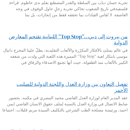
تجربة حسان دياب بين السلطة والقدر المصطنع بقلم ندى حاطوم: قراءة
فلسفيةفي تاريخ الشعوب تحاكي تجربة رجلٍ حاول الوقوف في وجه
العاصفة. لا تُقاس القيادات بما تحققه فقط من إنجازات، بل بما
من بيروت إلى دبي…”Top Stop” اللبنانية تقتحم المعارض
الدولية
في عالم يمتلئ بالأفكار المكرّرة والألعاب التقليدية، يطلّ علينا المخرج دانيال
موسى بابتكار لعبة “Top Stop” المميزة.هذه اللعبة التي ولدت من شغفه
الكبير بالألعاب منذ الطفولة، حيث أنها تجمع الاصدقاء والرفاق في
تفعيل التعاون بين وزارة العدل واللجنة الدولية للصليب
الأحمر
عقد المدير العام لوزارة العدل القاضي محمد المصري في مكتبه، بحضور
ضابط الاتصال في وزارة العدل بالنسبة لملف حقوق الانسان القاضي ايمن
احمد، ورئيسة مصلحة الطب الشرعي بالتكليف السيدة مريم قليلات، اجتماعا