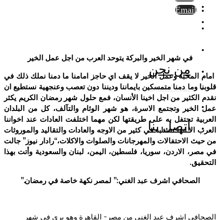
Email
في شهر الخير والبركة يتوحد العرب من اجل عمل الخير
من نحن
امام المحبة وعمل الخير لا يقف اي حاجز امامنا ما دمنا نملك ذلك في
قلوبنا وما دمنا متمسكين بايماننا وديننا دون تعصب وعنجهية نستطيع ان
أسرة التحرير
نقدم الكثير من اجل اخينا الأنسان، فمع حلول شهر رمضان الكريم يكثر
عمل الخير وتجتمع الاسرة، هو شهر الوئام والتآلف، كل من البلدان
العربية تحتفل به على طريقتها لكن مهما اختلفت العادات عند اخواننا
اتصل بنا
العرب الا انها تتشابه في كثير من الاوجه والعادات والتقاليد والموروثات
من حيث الاحتفالات والمهرجانات والصلوات والاكلات،
“رادار نيوز”
جالت
في مصر، الاردن، سوريا، فلسطين، اليمن، لبنان
والسعودية
وأتت بهذا
التحقيق
.
الصحافي اشرف عبد الغني:” لمصر نكهة خاصة في رمضان.”
الصحافي اشرف عبد الغني من مصر- القاهرة وهو يرى في شهر