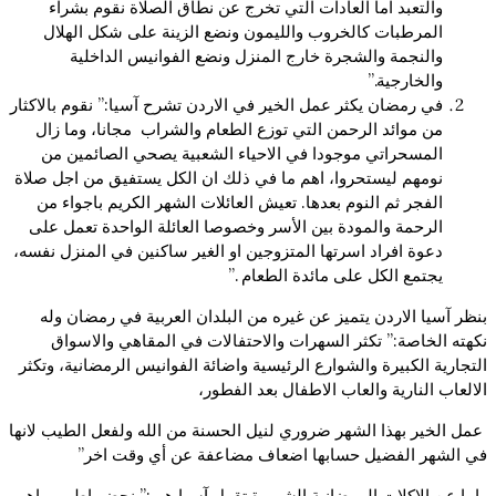
والتعبد اما العادات التي تخرج عن نطاق الصلاة نقوم بشراء
المرطبات كالخروب والليمون ونضع الزينة على شكل الهلال
والنجمة والشجرة خارج المنزل ونضع الفوانيس الداخلية
والخارجية.”
في رمضان يكثر عمل الخير في الاردن تشرح آسيا:” نقوم بالاكثار
من موائد الرحمن التي توزع الطعام والشراب مجانا، وما زال
المسحراتي موجودا في الاحياء الشعبية يصحي الصائمين من
نومهم ليستحروا، اهم ما في ذلك ان الكل يستفيق من اجل صلاة
الفجر ثم النوم بعدها. تعيش العائلات الشهر الكريم باجواء من
الرحمة والمودة بين الأسر وخصوصا العائلة الواحدة تعمل على
دعوة افراد اسرتها المتزوجين او الغير ساكنين في المنزل نفسه،
يجتمع الكل على مائدة الطعام .”
بنظر آسيا الاردن يتميز عن غيره من البلدان العربية في رمضان وله
نكهته الخاصة:” تكثر السهرات والاحتفالات في المقاهي والاسواق
التجارية الكبيرة والشوارع الرئيسية واضائة الفوانيس الرمضانية، وتكثر
الالعاب النارية والعاب الاطفال بعد الفطور،
عمل الخير بهذا الشهر ضروري لنيل الحسنة من الله ولفعل الطيب لانها
في الشهر الفضيل حسابها اضعاف مضاعفة عن أي وقت اخر”
واما عن الاكلات الرمضانية الشهيرة تقول آسيا هي:” نحضر اطيب واهم