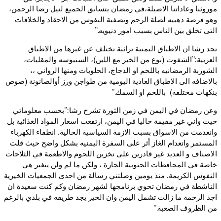
موروثنا وعاداتنا الاصيلة،في رمضان يتسابق الجميع لنيل رضا الرحمن،
وهو فرصة ذهبيه لصلة الرحم وتصفية النفوس من الاحقاد والخلافات
التى تخلق بين الناس بسبب امور دنيويه.”
تجد رشا ان الاطباق اليمنية تراثية تختلف عن غيرها من الاطباق
العربية:”الشفوت (نوع من الخبز مع اللبن)، السنبوسه والمقليات،
الشوربة الرمضانيه باللحم او الدجاج، الحلويات ومنها الرواني ،،
بالاضافه الى الاطباق العادية اليومية من طواجن ورز أوالصانونة (صوص
بنكهات مختلفة) باللحم او السمك.”
وعن رمضان في اليمن في زمن الثورة تشرح رشا:”بحسب معلوماتي
حيث واني غير مقيمة حاليا في اليمن، ارتفعت اسعار المواد الغذائية بل
وانعدمت من الاسواق بسبب الازمة السياسية الحالية. انطفاء الكهرباء
المستمر وانعدام الغاز أثر على السفرة اليمنيه بشكل واضح حيث قلت
الاصناف و العديد غير قادرين على تخزين اللحوم والاطعمة في الثلاجات
خاصة في المحافظات الجنوبية الحارة ، ولكن ما لم ولن يتغير هي
النفوس الكريمة. منذ يومين وصلتني رسالة من احدى الجمعيات الخيرية
الناشطة في رمضان تحوي برنامجها لشهر رمضان وكم كنت سعيدة ان
اجد الرحمة ما زالت تشمل اليمن وان الخير يجد طريقه في بلدي بالرغم
من الظروف الصعبة.”