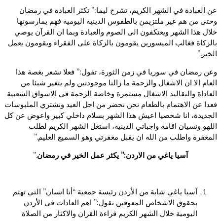
عن العبادة في الشهر الكريم، تشرح ليما:” تكثر العبادة في رمضان
وحتى من هم غير ملتزيمن بالطقوس الدينية اليومية فهم يمارسونها
خلال هذا الشهر ويعتكفون الى الصوم والعبادة وبما ان القرآن يوصي
بالزكاة فغالب الميسورين يقومون بالزكاة على الفقراء ويقومون بعمل
الخير.”
وعن رمضان في سوريا في زمن الثورة، تقول:” فعلا نشعر بغصة هذا
العام الا ان الاشغال والزحمة ما زالتا موجودتين ولم يتغير شيئا من
العاداة والتقاليد الاشغال مستمرة وخاصة الزحمة في الاسواق الشعبية
فعدا عن الاهتمام بالطعام نحن نحضر من اجل العيد ونشتري الملبوسات
الجديدة، انا شخصيا اعيش هذا الشهر بسلام داخلي كبير واعوض عن كل
اللهو ونسيان اقامة واجباتي الدينية، استغل الشهر الكريم لطلب
المغفرة واطلب من الله ان يقبل مغفرتي وهو السميع العليم.”
آسيا ياغي من الاردن:” يكثر عمل الخير في رمضان
.”
آسيا ياغي شابة من الأردن رئيسة جمعية “أنا انسان” التي تهتم
بحقوق الاشخاص المعوقين تقول:” اهم العادات في الأردن
اليومية خلال الشهر الكريم قراءة القران والاكثار من الصلاة