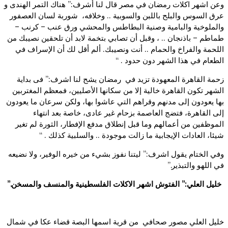
وعن اشهر اكلات رمضان في مصر قال لنا أشرف:” هناك التمر الهندى و
عرق السوس والبلح باللبن والسوبية .. وخلافه، شوربة لسان العصفور
والملوخية والبامية وصنية البطاطس والمحشي ورق عنب – كرنب –
طماطم – باذنجان .. ، وقبل أن تصابي بتخمة لابد أن تلحقين نصيبك من
اللحمة والفراخ والحمام .. أنت ونصيبك. ألم أقل لك أن الإسراف في
الطعام في هذا الشهر دون حدود . “
زحمة القاهرة المعهودة تزيد في رمضان يشح لنا اشرف:” فى بداية
الشهر تكون القاهرة خالية إلا من سكانها الأصليين، فمعظم المغتربين
بها يعودون إلى مدنهم وقراهم التي عاشوا بها، ولكن سرعان ما يعودون
إلى القاهرة، فتضج العاصمة بزحام غير عادى، خاصة بعد انتهاء
الموظفين من أعمالهم وما قبل إنطلاق مدفع الإفطار، الثورة لم تغير
شيئا، العادات الإيجابية ما زالت موجودة .. والسلبية كذلك . “
وفي الختام يقول اشرف:” ليتنا نفوز بشيء من خيره الوفير، ولا نضيعه
في اللهو والتبذير.”
خليل العلي:” الفتوش اشهر الاكلات الفلسطينية والمنسف والمسخن.”
خليل العلي مصور صحافي من قرية اسمها البصة قضاء عكا في شمال