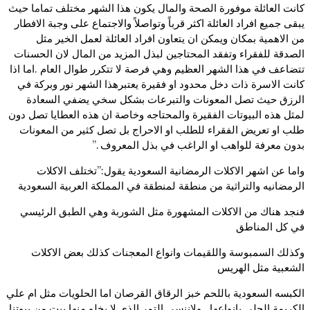
كانت العائلة موفورة الصحة والمال يكون هذا الشهر مختلف تماما حيث
يبقى جميع افراد العائلة اكثر قرباً وتواصلاً والاجتماع على وجبة الافطار
من الاهمية بمكان ويمكن ان يتعاون افراد العائلة لعمل الخير مثل
الصدقة للفقراء وتفقد المحتاجين لبذل المزيد من المال لان الحسنات
تتضاعف في هذا الشهر العظيم وهي فرصة لا تتكرر طوال العام .اما اذا
كانت الاسرة ذات دخل محدود او فقيرة يعتبرهذا الشهر نور وبركة في
الرزق حيث تصل المعونات والتبرعات بشكل سخي يضفي السعادة
لمثل هذه البيوتات الفقيرة والمحتاجه وخاصة ان هذه العطايا تصل دون
طلب او تعريض الفقراء للطلب او الاحراج بل تصل كثير من المعونات
بدون معرفة للواهب او الراغب في بذل المعروف .”
واما عن اشهر الاكلات الرمضانية السعودية يقول:”تختلف الاكلات
الرمضانيه والتراثية من منطقة لمنطقة في المملكة العربية السعودية
فنجد هناك من الاكلات المشهورة مثل الشوربة وهي الطبق الرئيسي
في كل المناطق
وكذلك السمبوسة واللقيمات وانواع المعجنات كذلك بعض الاكلات
الشعبية مثل الهريس
الكبسه السعودية باللحم خبز الرقاق القرصان اما الحلويات مثل ام علي
الكريمة الجلي بانواعها ولاننسى التمر الذي لا يخلو منها بيت من بيوتنا