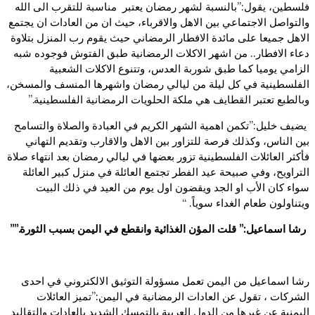
فلسطين، يقول:”بالنسبة لشهر رمضان يعتبر مناسبة للتقرب الى الله
والتواصل الاجتماعي بين الاهل والاقرباء، حيث ان من العادات ان يجتمع
الاهل جميعا على مائدة الافطار الرمضاني حيث يقوم رب المنزل بتلاوة
دعاء الافطار.. من اشهر الاكلات الرمضانية طبق الفتوش فوجوده شبه
الزامي يوميا كما طبق شوربة العدس، وتتنوع الاكلات الشعبية
الفلسطينية في كل ليلة من ليالي رمضان واشهرها المنسف والمسخن،
وبالطبع تعتبر القطايف هي ملكة الحلويات الرمضانية الفلسطينية.”
يضيف خليل:”تكمن اهمية الشهر الكريم في العبادة والصلاة والتسامح
بين الناس، وكذلك فرصة للتزاور بين الاهل والاقارب وتقديم التهاني
فأكثر العائلات الفلسطينية تزور بعضها في ليالي رمضان بعد انتهاء صلاة
التراويح، وفي صبيحة عيد الفطر تجتمع العائلة في منزل كبير العائلة
سواء كان الأب او الجد ويقضون اول يوم من العيد في ذلك البيت
ويتناولون طعام الغداء سوياً. “
رشا اسماعيل:” قلت المؤن الغذائية وانقطع في اليمن بسبب الثورة.””
رشا اسماعيل من اليمن تعمل مسؤولة التوثيق الالكتروني في احدى
الشركات ، تقول عن العادات الرمضانية في اليمن:”تميز العائلات
اليمنية عن غيرها من الدول العربية بالتمسك الشديد بالعادات والتقاليد