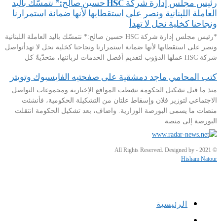
رئيس مجلس إدارة شركة HSC حسين صالح:* نتمسّك باليد
العاملة اللبنانية ونصر على استقطابها لأنها ضمانة استمرارنا
ونجاحنا كخلية نحل لا تهدأ
*رئيس مجلس إدارة شركة HSC حسين صالح:* نتمسّك باليد العاملة اللبنانية
ونصر على استقطابها لأنها ضمانة استمرارنا ونجاحنا كخلية نحل لا تهدأتواصل
شركة HSC عملها الدؤوب لتقديم أفضل الخدمات لزبائنها، متحدّيةً كل
كتب المحامي ماجد دمشقية على صفحتيه الفايسبوك وتويتر
منذ ما قبل تشكيل الحكومة نشطت المواقع الإخبارية ومجموعات التواصل
الاجتماعي لتوزير فلان وإسقاط علتان من التشكيلة الحكومية، فأنشئت
منصات ما يسمى البورصة الوزارية. واضاف، بعد تشكيل الحكومة انتقلت
البورصة إلى منصة
© 2021 - All Rights Reserved. Designed by
Hisham Natour
الرئيسية