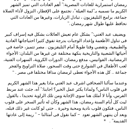
رمضان استمرارية للعادات المصرية:” أهم العادات التي تميز الشهر
الكريم ما نسميه بـ”لمة العيلة”، نجتمع على الإفطار، النزول لأداء الصلاة
جماعة، برامج التليفزيون ، تبادل الزيارات، وغيرها من العادات التي
نحافظ عليها طوال شهر رمضان .”
ويضيف عبد الغني:” بشكل عام تعيش العائلات بشكل فيه إسراف كبير
فى تناول الأطعمة وإعداد الوجبات بدرجة تفوق كثيرا احتياجاتها العادية
والطبيعية، وتقضي وقتا طويلا أمام التليفزيون . مصر تتميز، خاصة في
أحيائها الشعبية والتاريخية بنكهة مختلفة عن غيرها من البلدان: الأجواء
الرمضانية، الفوانيس، مدفع رمضان، الدورات الكروية، السهرات الفنية،
لعب الأطفال في الشوارع حتى وقت السحور، صلاة التراويح والفجر
جماعة .. كل هذه الأجواء تعطى لرمضان مذاقا مختلفا فى مصر . “
وعندما سألنا الصحافي اشرف عبد الغني ماذا يغير هذا الشهر الكريم
في قلوب الناس؟ ولماذا يكثر عمل الخير؟ اجابنا:” آه، جئت عند مربط
الفرس، وأنا لا أملك هنا سوى الإجابة ومن تلك الزاوية تحديدا ، بالقول
ليت كل أيام السنة رمضان، هذا الشهر وكأن له تأثير السحر على قلوب
الناس، فتكون قلوب نادية ومحبة وخيرة .. حتى لو كانت غير ذلك قبله،
وبعد أن ينتهي الشهر تعود – كما نقول فى أمثالنا – ” ريمة إلى عادتها
القديمة” . *