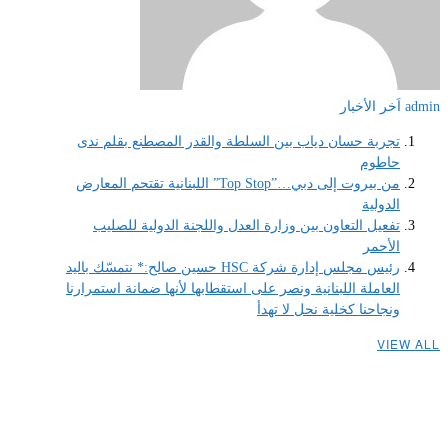
admin
اَخر الأخبار
تجربة حسان دياب بين السلطة والقدر المصطنع بقلم ندى
حاطوم
من بيروت إلى دبي…”Top Stop” اللبنانية تقتحم المعارض
الدولية
تفعيل التعاون بين وزارة العدل واللجنة الدولية للصليب
الأحمر
رئيس مجلس إدارة شركة HSC حسين صالح:* نتمسّك باليد
العاملة اللبنانية ونصر على استقطابها لأنها ضمانة استمرارنا
ونجاحنا كخلية نحل لا تهدأ
VIEW ALL