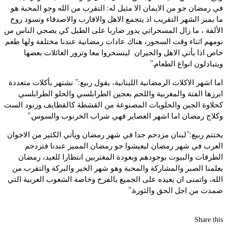
في رمضان جو من الايمان الا مثيل له: التقرب من الله وجو المحبة هو
ما يميز الشهر التقريب اذ يتجمع الاهل والاقارب والاصدقاء وتسود روح
الألفة ، ما زال المسحراتي يدور ضاربا على الطبل كي يصحي الناس من
نومهم اثناء وقت السحور، هناك عادات رمضانية عندنا مختلفة ولها طعم
خاص اذا يأتي الاهل والجيران ليتسحروا معا وتزور العائلات بعضها
ويتبادلون انواع الطعام.”
اما اشهر الاكلات الرمضانية اللبنانية، يقول ربيع:” نشتهر بأكلات متعددة
ابرزها الفتة والمغربية واللحم بعجين الطرابلسي والحلو الطرابلسي
كحلاوة الجبن والحلويات المصنوعة من القشطة كالقطايف وزنود الست
وكلاج رمضان اما اشهر العصاير فهي شراب الخرنوب والسوس.”
يختتم ربيع:”لبنان مزدحم جدا في شهر رمضان ويأتي الكثير من الاخوان
العرب في شهر رمضان ليعيشوا جو رمضان المميز عندنا فتزدحم
الطرقات والبيوت بوجودهم وبعودة المغتربين انتظارا للعيد، رمضان
يعلمنا الصبر والمشاركة والمحبة وهو شهر الخير والبركة والتقرب من
الله، واتمنى ان يعيده على الجميع بالفرح وخاصة الشعوب العربية التي
صمدت من اجل الحق والثورة.”
Share this