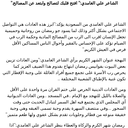
الشاعر علي الغامدي:” افتح قلبك لتصالح وابتعد عن المصالح.”
الشاعر علي الغامدي من السعودية يؤكد:”ابرز هذه العادات هي التواصل
الاجتماعي بشكل أكثر وذلك لما يسود جو رمضان من روحانية وحميمية
تجعل الإنسان اقرب الى الرب من المصالح المادية وحكمة الرب في
الصيام تؤكد على الإحساس بالفقير وأحوال الناس المساكين الأقل
فرص في العيش الكريم.”
البهجة عنوان الشهر الكريم برأي الشاعر الغامدي:”ومن العادات تزيين
بعض البيوت بفوانيس رمضان ابتهاج بقدوم هذا الضيف العزيز كما
يحرص رب الأسرة على تجمع جميع أفراد العائلة على وجبة الإفطار التي
تكون غنية بالإطباق الشعبية المختلفة ..
ومن العادات الدينية الحرص على ختم القران مرة واحدة على الأقل
والصلاة بالليل للتهجد مع الإمام ..في المسجد ..ومن العادات الديوانية
أي المجلس الذي يجتمع فيه اهل السمر لتبادل الحديث حتى وقت
السحور …وفي منتصف السهرة يقدم وجبة تسمى الغبقه وهي وجبة
خفيفة منوعه من فطائر وحلويات تقدم بشكل عفوي ولها طعم متميز.”
رمضان شهر الكرم والزكاة والعطاء بنظر الشاعر علي الغامدي:”اذا