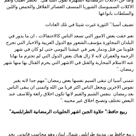
الاكلات السمبوسك الشوربا المنسف العصائر الفلافل والحمص واللبن
والسلطات بانواعها
تضيف آسيا:” الثورة غيرت شيئا في تلك العادات
نعم خفت بعض الامور التي تسعد الناس كالاحتفالات ، ان ما يدور في
البلدان المجاورة مؤسف،الشعور مع الدول العربية والاخبار التي تجرح
قلوبنا من قتل ودمار يغير في عيشنا اليومي حتى لو كان في شهر
الرحمة والغفران لانه لا زال هناك بعض الدول التي لم تحترم ما نهانا
عنه الاسلام المحاربة والقتل في الاشهر التي يحرم القتال بها منها شهر
رمضان .”
تتمنى آسيا ان تبقى السيم نفسها بعض رمضان:”مهم جدا لانه يغير
نفوس الاخرين ويجعل الناس اكثر قربا من الله واتمنى ان يبقى الناس
بعد رمضان بنفس الشيم والقيم لانها تكون اخلاق رائعة وللاسف عند
البعض تختلف وتصبح اخلاق غير محببه .”
ربيع حافظ:” حلاوة الجبن اشهر الحلويات الرمضانية الطرابلسية.”
ربيع حافظ من مدينة طرابلس شمال لبنان وهو محاسب قانوني يجد