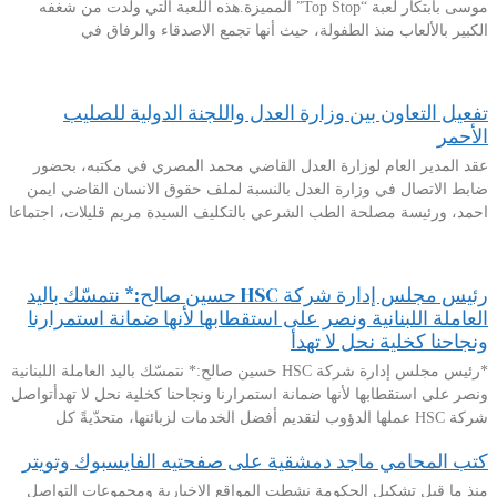
موسى بابتكار لعبة “Top Stop” المميزة.هذه اللعبة التي ولدت من شغفه
الكبير بالألعاب منذ الطفولة، حيث أنها تجمع الاصدقاء والرفاق في
تفعيل التعاون بين وزارة العدل واللجنة الدولية للصليب
الأحمر
عقد المدير العام لوزارة العدل القاضي محمد المصري في مكتبه، بحضور
ضابط الاتصال في وزارة العدل بالنسبة لملف حقوق الانسان القاضي ايمن
احمد، ورئيسة مصلحة الطب الشرعي بالتكليف السيدة مريم قليلات، اجتماعا
رئيس مجلس إدارة شركة HSC حسين صالح:* نتمسّك باليد
العاملة اللبنانية ونصر على استقطابها لأنها ضمانة استمرارنا
ونجاحنا كخلية نحل لا تهدأ
*رئيس مجلس إدارة شركة HSC حسين صالح:* نتمسّك باليد العاملة اللبنانية
ونصر على استقطابها لأنها ضمانة استمرارنا ونجاحنا كخلية نحل لا تهدأتواصل
شركة HSC عملها الدؤوب لتقديم أفضل الخدمات لزبائنها، متحدّيةً كل
كتب المحامي ماجد دمشقية على صفحتيه الفايسبوك وتويتر
منذ ما قبل تشكيل الحكومة نشطت المواقع الإخبارية ومجموعات التواصل