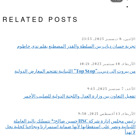
RELATED POSTS
الإثنين, 8 ديسمبر 2025, 23:55
تجربة حسان دياب بين السلطة والقدر المصطنع بقلم ندى حاطوم
الأربعاء, 10 سبتمبر 2025, 10:21
من بيروت إلى دبي…”Top Stop” اللبنانية تقتحم المعارض الدولية
الأحد, 7 سبتمبر 2025, 9:15
تفعيل التعاون بين وزارة العدل واللجنة الدولية للصليب الأحمر
الأربعاء, 13 أغسطس 2025, 9:50
رئيس مجلس إدارة شركة HSC حسين صالح:* نتمسّك باليد العاملة
اللبنانية ونصر على استقطابها لأنها ضمانة استمرارنا ونجاحنا كخلية نحل
لا تهدأ