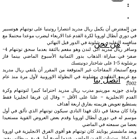
من المفترض أن يكمل ريال مدريد انتصارا روتينيا على توتنهام هوتسبير
في دوري أبطال اوروبا لكرة القدم غدا الاربعاء ليضرب موعدا محتملا مع
من نحن
منافسه التقليدي برشلونة في الدور قبل النهائي
وسافر ريال مدريد الى لندن وهو مفعم بالثقة بعدما سحق توتنهام 4-
صفر في مباراة الذهاب بدور الثمانية الأسبوع الماضي بينما فاز
أسرة التحرير
برشلونة 5-1 على شاختار دونيتسك
ومع استبعاد المفاجآت غير المتوقعة من المقرر أن يلتقي ريال مدريد
مع غريمه التقليدي برشلونة في البطولة الاوروبية لأول مرة منذ عام
اتصل بنا
2002
وأبدى جوزيه مورينيو مدرب ريال مدريد احتراما كبيرا لتوتنهام وكرة
القدم الانجليزية – علنا على الأقل – وقال إن فريقا انجليزيا فقط
يستطيع تعويض هزيمته بفارق اربعة أهداف
واذا كان محقا في ذلك فهذا النادي سيكون توتنهام الذي تألق في أول
موسم له في دوري أبطال اوروبا وقدم بعض العروض القوية مستعيدا
بعضا من سمعته في الماضي
وبعد مانشستر يونايتد كان توتنهام هو أقوى الفرق الانجليزية في اوروبا
في اوائل ستينات القرن الماضي عندما أصبح أول فريق بريطاني يفوز