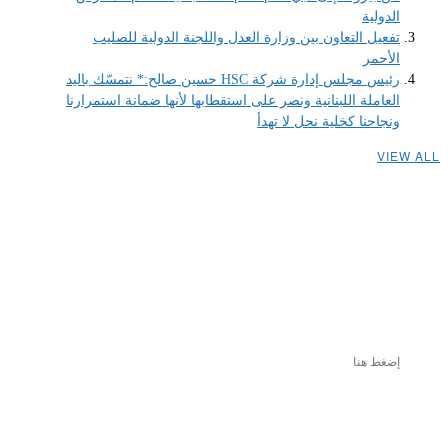
الدولية
تفعيل التعاون بين وزارة العدل واللجنة الدولية للصليب
الأحمر
رئيس مجلس إدارة شركة HSC حسين صالح:* نتمسّك باليد
العاملة اللبنانية ونصر على استقطابها لأنها ضمانة استمرارنا
ونجاحنا كخلية نحل لا تهدأ
VIEW ALL
إضغط هنا