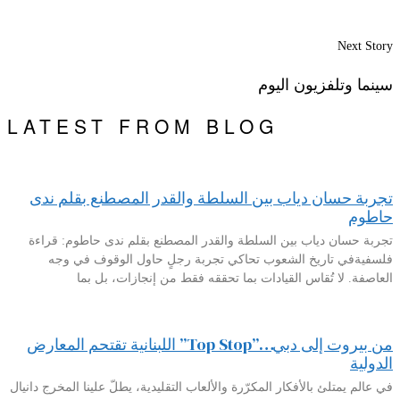
Next Story
سينما وتلفزيون اليوم
LATEST FROM BLOG
تجربة حسان دياب بين السلطة والقدر المصطنع بقلم ندى
حاطوم
تجربة حسان دياب بين السلطة والقدر المصطنع بقلم ندى حاطوم: قراءة
فلسفيةفي تاريخ الشعوب تحاكي تجربة رجلٍ حاول الوقوف في وجه
العاصفة. لا تُقاس القيادات بما تحققه فقط من إنجازات، بل بما
من بيروت إلى دبي…”Top Stop” اللبنانية تقتحم المعارض
الدولية
في عالم يمتلئ بالأفكار المكرّرة والألعاب التقليدية، يطلّ علينا المخرج دانيال