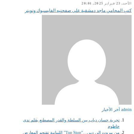
الأحد, 23 فبراير 2025, 20:01
كتب المحامي ماجد دمشقية على صفحتيه الفايسبوك وتويتر
admin
اَخر الأخبار
تجربة حسان دياب بين السلطة والقدر المصطنع بقلم ندى
حاطوم
من بيروت إلى دبي…”Top Stop” اللبنانية تقتحم المعارض