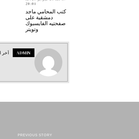
20:01
كتب المحامي ماجد
دمشقية على
صفحتيه الفايسبوك
وتويتر
ADMIN
اَخر ا
PREVIOUS STORY