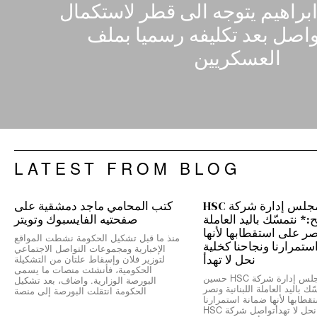
لواء ابراهيم يتوجه الى قطر لاستكمال
واصل بعد تكليفه رسميا بملف
العسكريين
LATEST FROM BLOG
رئيس مجلس إدارة شركة HSC
كتب المحامي ماجد دمشقية على
 نتمسّك باليد العاملة
صفحتيه الفايسبوك وتويتر
نصر على استقطابها لأنها
منذ ما قبل تشكيل الحكومة نشطت المواقع
ستمرارنا ونجاحنا كخلية
الإخبارية ومجموعات التواصل الاجتماعي
نحل لا تهدأ
لتوزير فلان وإسقاط علتان من التشكيلة
الحكومية، فأنشئت منصات ما يسمى
*رئيس مجلس إدارة شركة HSC حسين
البورصة الوزارية. واضاف، بعد تشكيل
ك باليد العاملة اللبنانية ونصر
الحكومة انتقلت البورصة إلى منصة
طابها لأنها ضمانة استمرارنا
ونجاحنا كخلية نحل لا تهدأتواصل شركة HSC