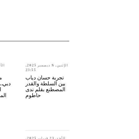
الإثنين, 8 ديسمبر 2025,
23:55
تجربة حسان دياب
م
بين السلطة والقدر
المصطنع بقلم ندى
ا
حاطوم
الم
الأحد, 23 فبراير 2025,