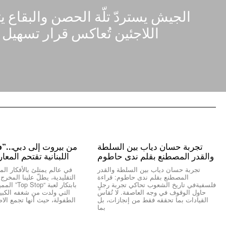
الجيش يستردّ تلّة الحصن والبقاع ي
اللاجئين تُعاكس قرار تسهيل 
تجربة حسان دياب بين السلطة
والقدر المصطنع بقلم ندى حاطوم
اللبنانية تقتحم المعا
تجربة حسان دياب بين السلطة والقدر
في عالم يمتلئ بالأفكار المك
المصطنع بقلم ندى حاطوم: قراءة
التقليدية، يطلّ علينا المخر
فلسفيةفي تاريخ الشعوب تحاكي تجربة رجلٍ
بابتكار لعبة “
حاول الوقوف في وجه العاصفة. لا تُقاس
التي ولدت من شغفه الكبير 
القيادات بما تحققه فقط من إنجازات، بل
الطفولة، حيث أنها تجمع الاص
بما