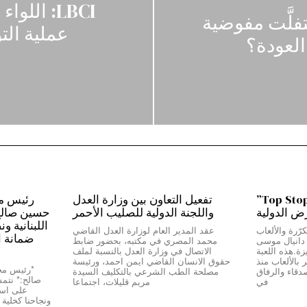
LBCI: ال
تفلَّت مفوضية
عملية الت
العودة؟
من بيروت إلى دبي…”Top Stop”
تفعيل التعاون بين وزارة العدل
رض الدولية
واللجنة الدولية للصليب الأحمر
حسين صالح:*
اللبنانية و
رّرة والألعاب
عقد المدير العام لوزارة العدل القاضي
ضمانة ا
ج دانيال موسى
محمد المصري في مكتبه، بحضور ضابط
Top Stop” المميزة.هذه اللعبة
الاتصال في وزارة العدل بالنسبة لملف
بالألعاب منذ
حقوق الانسان القاضي ايمن احمد، ورئيسة
دقاء والرفاق
مصلحة الطب الشرعي بالتكليف السيدة
صالح:* نتمسّ
في
مريم قليلات، اجتماعا
على استق