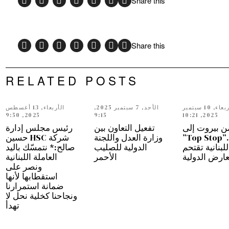
Share this
Share this
RELATED POSTS
الأربعاء, 10 سبتمبر
الأحد, 7 سبتمبر 2025,
الأربعاء, 13 أغسطس
2025, 9:50
9:15
2025, 10:21
ن بيروت إلى
تفعيل التعاون بين
رئيس مجلس إدارة
دبي…”Top Stop”
وزارة العدل واللجنة
شركة HSC حسين
للبنانية تقتحم
الدولية للصليب
صالح:* نتمسّك باليد
عارض الدولية
الأحمر
العاملة اللبنانية
ونصر على
استقطابها لأنها
ضمانة استمرارنا
ونجاحنا كخلية نحل لا
تهدأ