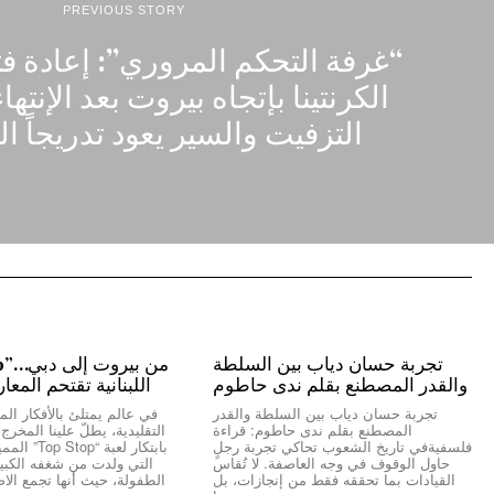
PREVIOUS STORY
“غرفة التحكم المروري”: إعادة فت
الكرنتينا بإتجاه بيروت بعد الإنته
التزفيت والسير يعود تدريجاً ا
تجربة حسان دياب بين السلطة
والقدر المصطنع بقلم ندى حاطوم
اللبنانية تقتحم المعا
تجربة حسان دياب بين السلطة والقدر
في عالم يمتلئ بالأفكار المك
المصطنع بقلم ندى حاطوم: قراءة
التقليدية، يطلّ علينا المخر
فلسفيةفي تاريخ الشعوب تحاكي تجربة رجلٍ
بابتكار لعبة “
حاول الوقوف في وجه العاصفة. لا تُقاس
التي ولدت من شغفه الكبير 
القيادات بما تحققه فقط من إنجازات، بل
الطفولة، حيث أنها تجمع الاص