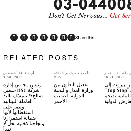
Share this
RELATED POSTS
الأربعاء, 10 سبتمبر
الأحد, 7 سبتمبر 2025,
الأربعاء, 13 أغسطس
2025, 9:50
9:15
2025, 10:21
ن بيروت إلى
تفعيل التعاون بين
رئيس مجلس إدارة
دبي…”Top Stop”
وزارة العدل واللجنة
شركة HSC حسين
للبنانية تقتحم
الدولية للصليب
صالح:* نتمسّك باليد
عارض الدولية
الأحمر
العاملة اللبنانية
ونصر على
استقطابها لأنها
ضمانة استمرارنا
ونجاحنا كخلية نحل لا
تهدأ