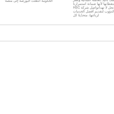
الحكومة انتقلت البورصة إلى منصة
طابها لأنها ضمانة استمرارنا
ونجاحنا كخلية نحل لا تهدأتواصل شركة HSC
الدؤوب لتقديم أفضل الخدمات
لزبائنها، متحدّيةً كل