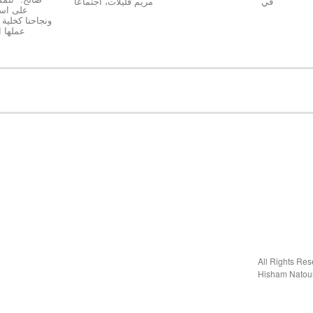
في
مريم قليلات، اجتماعا
على استق
عملها 
Hisham Natou