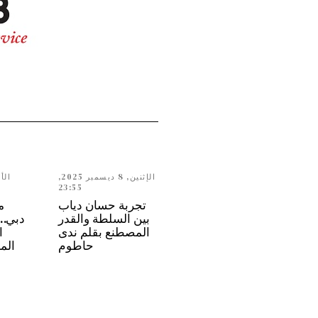
الإثنين, 8 ديسمبر 2025,
23:55
تجربة حسان دياب
م
بين السلطة والقدر
المصطنع بقلم ندى
ا
حاطوم
الم