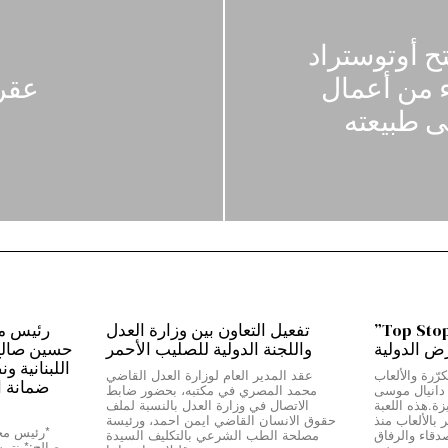
ح أوتوستراد
اء من أعمال
عقرب
لى طبيعته
من بيروت إلى دبي…”Top Stop”
تفعيل التعاون بين وزارة العدل
رض الدولية
واللجنة الدولية للصليب الأحمر
حسين صالح:*
اللبنانية و
رّرة والألعاب
عقد المدير العام لوزارة العدل القاضي
ضمانة ا
ج دانيال موسى
محمد المصري في مكتبه، بحضور ضابط
Top Stop” المميزة.هذه اللعبة
الاتصال في وزارة العدل بالنسبة لملف
بالألعاب منذ
حقوق الانسان القاضي ايمن احمد، ورئيسة
دقاء والرفاق
مصلحة الطب الشرعي بالتكليف السيدة
صالح:* نتمسّ