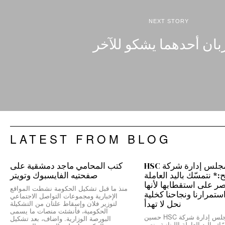
NEXT STORY
ان أحدهما يشكو للآخر
LATEST FROM BLOG
رئيس مجلس إدارة شركة HSC
كتب المحامي ماجد دمشقية على
 نتمسّك باليد العاملة
صفحتيه الفايسبوك وتويتر
نصر على استقطابها لأنها
منذ ما قبل تشكيل الحكومة نشطت المواقع
ستمرارنا ونجاحنا كخلية
الإخبارية ومجموعات التواصل الاجتماعي
نحل لا تهدأ
لتوزير فلان وإسقاط علتان من التشكيلة
الحكومية، فأنشئت منصات ما يسمى
*رئيس مجلس إدارة شركة HSC حسين
البورصة الوزارية. واضاف، بعد تشكيل
ك باليد العاملة اللبنانية ونصر