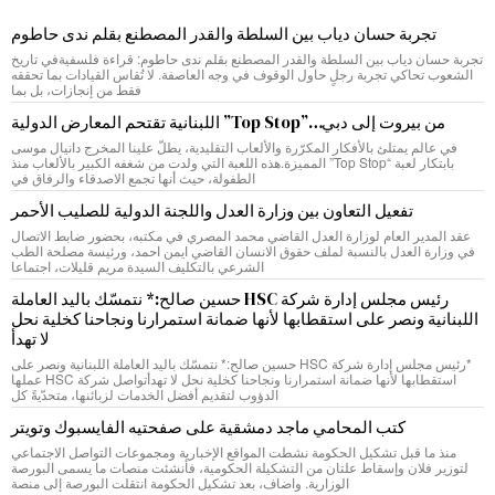
تجربة حسان دياب بين السلطة والقدر المصطنع بقلم ندى حاطوم
تجربة حسان دياب بين السلطة والقدر المصطنع بقلم ندى حاطوم: قراءة فلسفيةفي تاريخ
الشعوب تحاكي تجربة رجلٍ حاول الوقوف في وجه العاصفة. لا تُقاس القيادات بما تحققه
فقط من إنجازات، بل بما
من بيروت إلى دبي…”Top Stop” اللبنانية تقتحم المعارض الدولية
في عالم يمتلئ بالأفكار المكرّرة والألعاب التقليدية، يطلّ علينا المخرج دانيال موسى
بابتكار لعبة “Top Stop” المميزة.هذه اللعبة التي ولدت من شغفه الكبير بالألعاب منذ
الطفولة، حيث أنها تجمع الاصدقاء والرفاق في
تفعيل التعاون بين وزارة العدل واللجنة الدولية للصليب الأحمر
عقد المدير العام لوزارة العدل القاضي محمد المصري في مكتبه، بحضور ضابط الاتصال
في وزارة العدل بالنسبة لملف حقوق الانسان القاضي ايمن احمد، ورئيسة مصلحة الطب
الشرعي بالتكليف السيدة مريم قليلات، اجتماعا
رئيس مجلس إدارة شركة HSC حسين صالح:* نتمسّك باليد العاملة
اللبنانية ونصر على استقطابها لأنها ضمانة استمرارنا ونجاحنا كخلية نحل
لا تهدأ
*رئيس مجلس إدارة شركة HSC حسين صالح:* نتمسّك باليد العاملة اللبنانية ونصر على
استقطابها لأنها ضمانة استمرارنا ونجاحنا كخلية نحل لا تهدأتواصل شركة HSC عملها
الدؤوب لتقديم أفضل الخدمات لزبائنها، متحدّيةً كل
كتب المحامي ماجد دمشقية على صفحتيه الفايسبوك وتويتر
منذ ما قبل تشكيل الحكومة نشطت المواقع الإخبارية ومجموعات التواصل الاجتماعي
لتوزير فلان وإسقاط علتان من التشكيلة الحكومية، فأنشئت منصات ما يسمى البورصة
الوزارية. واضاف، بعد تشكيل الحكومة انتقلت البورصة إلى منصة