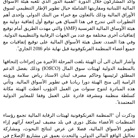
وأكد المشاركون خلال الدورة “أهمية الدور الذي تلعبه هيئة الاسواق
المالية اللبنانية ومقاربتها الشاملة حيال تطوير الإطار التنظيمي لسوق
الأوراق المالية وذلك بالتعاون مع خبراء من البنك الدولي. وإحدى أهم
التطورات التي تندرج في هذا السياق هي توقيع أول إتفاقية دولية مع
هيئة الأوساق المالية الفرنسية (AMF) والتي مهدت الطريق أمام توقيع
إتفاقيات أخرى مختلفة مع عدد من الجهات الرقابية والتنظيمية الدولية.
وفي هذا الصدد، تعمل هيئة الأسواق المالية على توقيع إتفاقيات مع
جميع أعضاء المنظمة الفرنكوفونية قبل نهاية عام 2016 الجاري”.
وأشار البيان الى أن الهيئة بلغت المرحلة الأخيرة من إجراءات إلتحاقها
بالمنظمة الدولية لهيئات سوق المال (IOSCO) وذلك بفضل الدعم
المطلق لرئيسها وحاكم مصرف لبنان الاستاذ رياض سلامة ورؤيته
الرامية إلى منح الهيئة دورا رياديا في تطوير الأسواق المالية. وتأتي
هذه المبادرة لتتوج سنوات من العمل الدؤوب أعطت الهيئة مكانة
كسلطة منظمة ومشرفة قادرة على العمل وفقا للمعايير الدولية
المعتمدة”.
وذكرت أن “المنظمة الفرنكوفونية لهيئات الرقابة المالية تجمع رؤساء
المنظمات الأعضاء بشكل دوري في بلد مضيف لمراجعة آرائهم إزاء
تطوير الأسواق المالية، فضلا عن عرض لنتائج البحوث، ومشاركة
تحاليل الواقع المالي الدولي، والتحدث بعمق عن مشاريع الإصلاح في