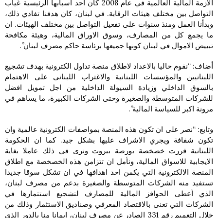
الازمة المالية العالمية في عام 2008 كان احد اسبابها الرئيسية غياب
التواصل بين مختلف هيئات الرقابة. في لبنان، كان هدفنا تفادي ذلك،
وبدأنا العمل ومنذ سنوات على تفعيل التواصل بين مختلف الهيئات. ان
ما يجمع كل من المصارف، وسوق الاوراق المالية، وهيئة مكافحة
تبييض الاموال في لبنان كونها جميعها برئاسة حاكم مصرف لبنان”.
أضاف: “نقوم حاليا بالاعداد لاطلاق منصة تداول الكترونية بهدف تشجيع
اللبنانيين والمؤسسات اللبنانية والاغتراب اللبناني على الاهتمام
بالسوق الداخلي وزيادة السيولة الداخلية من اجل تمويل افضل
للشركات المتوسطة والصغيرة وحتى الشركات الكبيرة، ما يساهم في
مرونة اكبر للسياسة المالية”.
وتابع: “نصر على ان تكون هذه المنصة بمواصفات الكترونية عالمية وان
تكون شفافة ويجري الاشراف عليها بشكل جيد. كما ان الحكومة
اللبنانية قررت خصخصة بورصة بيروت ونرى في ذلك عاملا بغاية
الايجابية للاسواق المالية، ونأمل ان تتزامن هذه الخصخصة مع اطلاق
المنصة الالكترونية التي يكمن احد اهدافها في ان تشكل سوقا جديدا
تستفيد منه الشركات المتوسطة والصغيرة بدعم من مصرف لبنان،
الذي أعطى الحوافز المالية للمصارف لتشجيع استثمارها في
الشركات التي تعنى بالاقتصاد المعرفي وصناديق الاستثمار وذلك من
خلال التعميم رقم 331 الصادر عن مصرف لبنان، ايمانا منا بالدور الذي