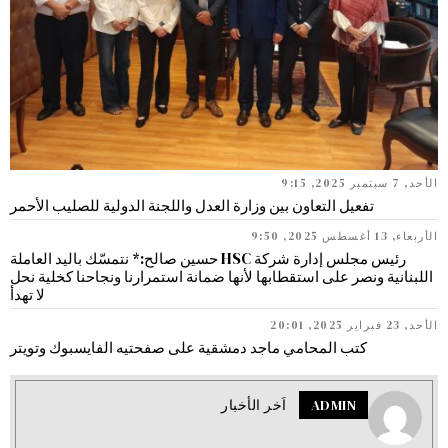
الأحد, 7 سبتمبر 2025, 9:15
تفعيل التعاون بين وزارة العدل واللجنة الدولية للصليب الأحمر
الأربعاء, 13 أغسطس 2025, 9:50
رئيس مجلس إدارة شركة HSC حسين صالح:* نتمسّك باليد العاملة
اللبنانية ونصر على استقطابها لأنها ضمانة استمرارنا ونجاحنا كخلية نحل
لا تهدأ
الأحد, 23 فبراير 2025, 20:01
كتب المحامي ماجد دمشقية على صفحتيه الفايسبوك وتويتر
ADMIN
اَخر الأخبار