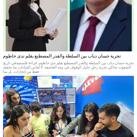
تجربة حسان دياب بين السلطة والقدر المصطنع بقلم ندى حاطوم
تجربة حسان دياب بين السلطة والقدر المصطنع بقلم ندى حاطوم: قراءة فلسفيةفي تاريخ
الشعوب تحاكي تجربة رجلٍ حاول الوقوف في وجه العاصفة. لا تُقاس القيادات بما تحققه
فقط من إنجازات، بل بما