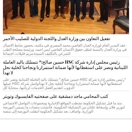
تفعيل التعاون بين وزارة العدل واللجنة الدولية للصليب الأحمر
عقد المدير العام لوزارة العدل القاضي محمد المصري في مكتبه، بحضور ضابط الاتصال
في وزارة العدل بالنسبة لملف حقوق الانسان القاضي ايمن احمد، ورئيسة مصلحة الطب
الشرعي بالتكليف السيدة مريم قليلات، اجتماعا
رئيس مجلس إدارة شركة HSC حسين صالح:* نتمسّك باليد العاملة
اللبنانية ونصر على استقطابها لأنها ضمانة استمرارنا ونجاحنا كخلية نحل
لا تهدأ
*رئيس مجلس إدارة شركة HSC حسين صالح:* نتمسّك باليد العاملة اللبنانية ونصر على
استقطابها لأنها ضمانة استمرارنا ونجاحنا كخلية نحل لا تهدأتواصل شركة HSC عملها
الدؤوب لتقديم أفضل الخدمات لزبائنها، متحدّيةً كل
كتب المحامي ماجد دمشقية على صفحتيه الفايسبوك وتويتر
منذ ما قبل تشكيل الحكومة نشطت المواقع الإخبارية ومجموعات التواصل الاجتماعي
لتوزير فلان وإسقاط علتان من التشكيلة الحكومية، فأنشئت منصات ما يسمى البورصة
الوزارية. واضاف، بعد تشكيل الحكومة انتقلت البورصة إلى منصة