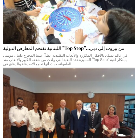
من بيروت إلى دبي…”Top Stop” اللبنانية تقتحم المعارض الدولية
في عالم يمتلئ بالأفكار المكرّرة والألعاب التقليدية، يطلّ علينا المخرج دانيال موسى
بابتكار لعبة “Top Stop” المميزة.هذه اللعبة التي ولدت من شغفه الكبير بالألعاب منذ
الطفولة، حيث أنها تجمع الاصدقاء والرفاق في