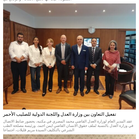
تفعيل التعاون بين وزارة العدل واللجنة الدولية للصليب الأحمر
عقد المدير العام لوزارة العدل القاضي محمد المصري في مكتبه، بحضور ضابط الاتصال
في وزارة العدل بالنسبة لملف حقوق الانسان القاضي ايمن احمد، ورئيسة مصلحة الطب
الشرعي بالتكليف السيدة مريم قليلات، اجتماعا