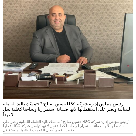
رئيس مجلس إدارة شركة HSC حسين صالح:* نتمسّك باليد العاملة
اللبنانية ونصر على استقطابها لأنها ضمانة استمرارنا ونجاحنا كخلية نحل
لا تهدأ
*رئيس مجلس إدارة شركة HSC حسين صالح:* نتمسّك باليد العاملة اللبنانية ونصر على
استقطابها لأنها ضمانة استمرارنا ونجاحنا كخلية نحل لا تهدأتواصل شركة HSC عملها
الدؤوب لتقديم أفضل الخدمات لزبائنها، متحدّيةً كل