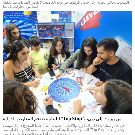
الشعوب تحاكي تجربة رجلٍ حاول الوقوف في وجه العاصفة. لا تُقاس القيادات بما تحققه
فقط من إنجازات، بل بما
من بيروت إلى دبي…”Top Stop” اللبنانية تقتحم المعارض الدولية
في عالم يمتلئ بالأفكار المكرّرة والألعاب التقليدية، يطلّ علينا المخرج دانيال موسى
بابتكار لعبة “Top Stop” المميزة.هذه اللعبة التي ولدت من شغفه الكبير بالألعاب منذ
الطفولة، حيث أنها تجمع الاصدقاء والرفاق في