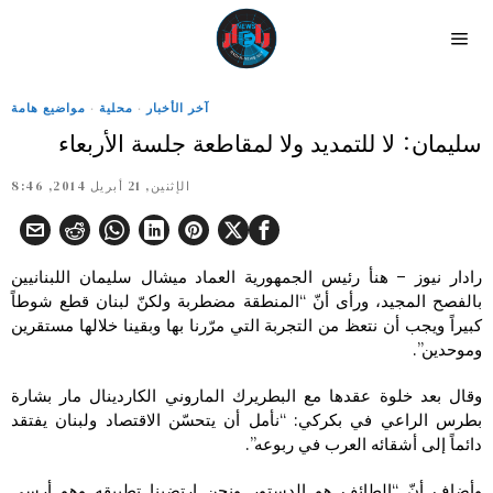
آخر الأخبار
·
محلية
·
مواضيع هامة
سليمان: لا للتمديد ولا لمقاطعة جلسة الأربعاء
الإثنين, 21 أبريل 2014, 8:46
رادار نيوز – هنأ رئيس الجمهورية العماد ميشال سليمان اللبنانيين
بالفصح المجيد، ورأى أنّ “المنطقة مضطربة ولكنّ لبنان قطع شوطاً
كبيراً ويجب أن نتعظ من التجربة التي مرّرنا بها وبقينا خلالها مستقرين
وموحدين”.
وقال بعد خلوة عقدها مع البطريرك الماروني الكاردينال مار بشارة
بطرس الراعي في بكركي: “نأمل أن يتحسّن الاقتصاد ولبنان يفتقد
دائماً إلى أشقائه العرب في ربوعه”.
وأضاف أنّ “الطائف هو الدستور ونحن ارتضينا تطبيقه وهو أرسى