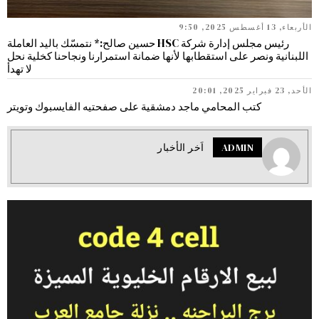
الأربعاء, 13 أغسطس 2025, 9:50
رئيس مجلس إدارة شركة HSC حسين صالح:* نتمسّك باليد العاملة
اللبنانية ونصر على استقطابها لأنها ضمانة استمرارنا ونجاحنا كخلية نحل
لا تهدأ
الأحد, 23 فبراير 2025, 20:01
كتب المحامي ماجد دمشقية على صفحتيه الفايسبوك وتويتر
ADMIN
اَخر الأخبار