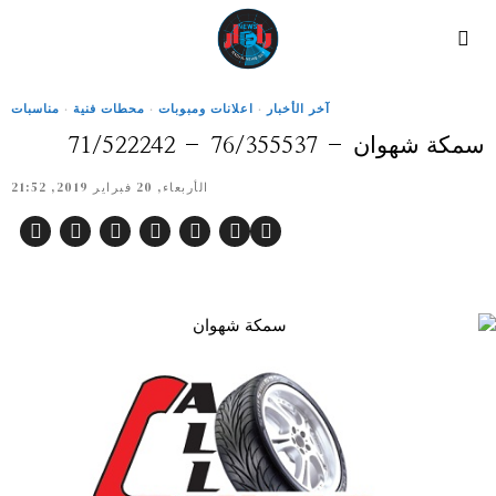
آخر الأخبار
·
اعلانات ومبوبات
·
محطات فنية
·
مناسبات
سمكة شهوان – 76/355537 – 71/522242
الأربعاء, 20 فبراير 2019, 21:52