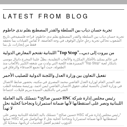
LATEST FROM BLOG
تجربة حسان دياب بين السلطة والقدر المصطنع بقلم ندى حاطوم
تجربة حسان دياب بين السلطة والقدر المصطنع بقلم ندى حاطوم: قراءة فلسفيةفي تاريخ
الشعوب تحاكي تجربة رجلٍ حاول الوقوف في وجه العاصفة. لا تُقاس القيادات بما تحققه
فقط من إنجازات، بل بما
من بيروت إلى دبي…”Top Stop” اللبنانية تقتحم المعارض الدولية
في عالم يمتلئ بالأفكار المكرّرة والألعاب التقليدية، يطلّ علينا المخرج دانيال موسى
بابتكار لعبة “Top Stop” المميزة.هذه اللعبة التي ولدت من شغفه الكبير بالألعاب منذ
الطفولة، حيث أنها تجمع الاصدقاء والرفاق في
تفعيل التعاون بين وزارة العدل واللجنة الدولية للصليب الأحمر
عقد المدير العام لوزارة العدل القاضي محمد المصري في مكتبه، بحضور ضابط الاتصال
في وزارة العدل بالنسبة لملف حقوق الانسان القاضي ايمن احمد، ورئيسة مصلحة الطب
الشرعي بالتكليف السيدة مريم قليلات، اجتماعا
رئيس مجلس إدارة شركة HSC حسين صالح:* نتمسّك باليد العاملة
اللبنانية ونصر على استقطابها لأنها ضمانة استمرارنا ونجاحنا كخلية نحل
لا تهدأ
*رئيس مجلس إدارة شركة HSC حسين صالح:* نتمسّك باليد العاملة اللبنانية ونصر على
استقطابها لأنها ضمانة استمرارنا ونجاحنا كخلية نحل لا تهدأتواصل شركة HSC عملها
الدؤوب لتقديم أفضل الخدمات لزبائنها، متحدّيةً كل