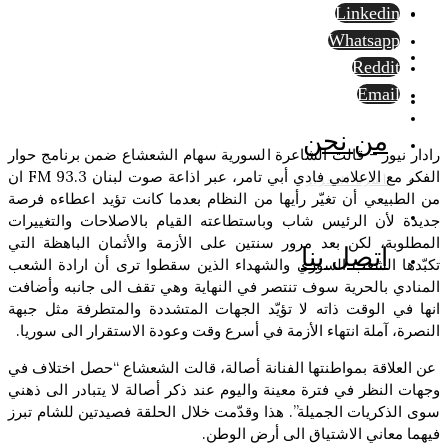
Linkedin
Whatsapp
Reddit
Email
من نحن
رادار نيوز – قالت الشاعرة السورية سهام الشعشاع ضمن برنامج حوار
الفكر مع الاعلامي فادي أبي تامر، عبر اذاعة صوت لبنان 93.3 FM ان
أسرة التحرير
من الطبيعي أن تغيّر رأيها من النظام بعدما كانت تؤيد اعطاءه فرصة
جديدة لأن الرئيس شاب وباستطاعته القيام بالاصلاحات والتغييرات
المطلوبة، لكن بعد مرور سنتين على الأزمة والأثمان الباهظة التي
اتصل بنا
تكبّدها الشعب السوري والشهداء الذين سقطوا ترى أن ارادة الشعب
المنادي بالحرية سوف تنتصر في النهاية وهي تقف الى جانبه وأضافت
انها في الوقت ذاته لا تؤيّد الجهات المتشددة والمتطرفة مثل جبهة
النصرة، آملة انتهاء الأزمة في أسرع وقت وعودة الاستقرار الى سوريا.
عن العلاقة بمواطنتها الفنانة أصالة، قالت الشعشاع “حصل اختلاف في
وجهات النظر في فترة معينة واليوم عند ذكر أصالة لا يتبادر الى ذهني
سوى الذكريات الجميلة”. هذا وقدّمت خلال الحلقة فصيدتين للشام تبرز
فيهما معاني الاشتياق الى أرض الوطن.