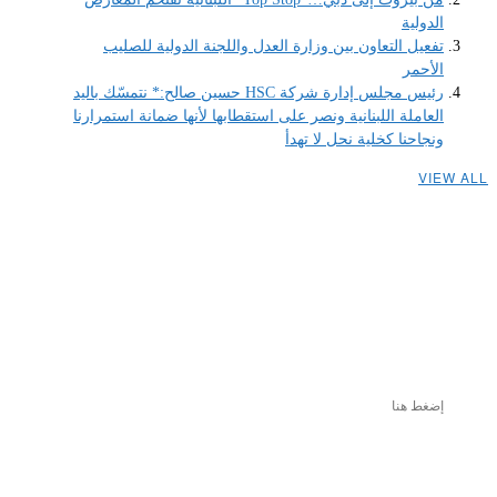
الدولية
تفعيل التعاون بين وزارة العدل واللجنة الدولية للصليب
الأحمر
رئيس مجلس إدارة شركة HSC حسين صالح:* نتمسّك باليد
العاملة اللبنانية ونصر على استقطابها لأنها ضمانة استمرارنا
ونجاحنا كخلية نحل لا تهدأ
VIEW ALL
إضغط هنا