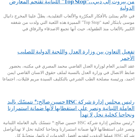
من بيروت إلى دبي…”Top Stop” اللبنانية تقتحم المعارض
الدولية
في عالم يمتلئ بالأفكار المكرّرة والألعاب التقليدية، يطلّ علينا المخرج دانيال
موسى بابتكار لعبة “Top Stop” المميزة.هذه اللعبة التي ولدت من شغفه
الكبير بالألعاب منذ الطفولة، حيث أنها تجمع الاصدقاء والرفاق في
تفعيل التعاون بين وزارة العدل واللجنة الدولية للصليب
الأحمر
عقد المدير العام لوزارة العدل القاضي محمد المصري في مكتبه، بحضور
ضابط الاتصال في وزارة العدل بالنسبة لملف حقوق الانسان القاضي ايمن
احمد، ورئيسة مصلحة الطب الشرعي بالتكليف السيدة مريم قليلات، اجتماعا
رئيس مجلس إدارة شركة HSC حسين صالح:* نتمسّك باليد
العاملة اللبنانية ونصر على استقطابها لأنها ضمانة استمرارنا
ونجاحنا كخلية نحل لا تهدأ
*رئيس مجلس إدارة شركة HSC حسين صالح:* نتمسّك باليد العاملة اللبنانية
ونصر على استقطابها لأنها ضمانة استمرارنا ونجاحنا كخلية نحل لا تهدأتواصل
شركة HSC عملها الدؤوب لتقديم أفضل الخدمات لزبائنها، متحدّيةً كل