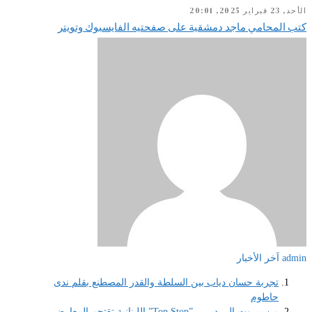
الأحد, 23 فبراير 2025, 20:01
كتب المحامي ماجد دمشقية على صفحتيه الفايسبوك وتويتر
admin
اَخر الأخبار
تجربة حسان دياب بين السلطة والقدر المصطنع بقلم ندى
حاطوم
من بيروت إلى دبي…”Top Stop” اللبنانية تقتحم المعارض