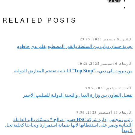
Email
RELATED POSTS
الإثنين, 8 ديسمبر 2025, 23:55
تجربة حسان دياب بين السلطة والقدر المصطنع بقلم ندى حاطوم
الأربعاء, 10 سبتمبر 2025, 10:21
من بيروت إلى دبي…”Top Stop” اللبنانية تقتحم المعارض الدولية
الأحد, 7 سبتمبر 2025, 9:15
تفعيل التعاون بين وزارة العدل واللجنة الدولية للصليب الأحمر
الأربعاء, 13 أغسطس 2025, 9:50
رئيس مجلس إدارة شركة HSC حسين صالح:* نتمسّك باليد العاملة
اللبنانية ونصر على استقطابها لأنها ضمانة استمرارنا ونجاحنا كخلية نحل
لا تهدأ