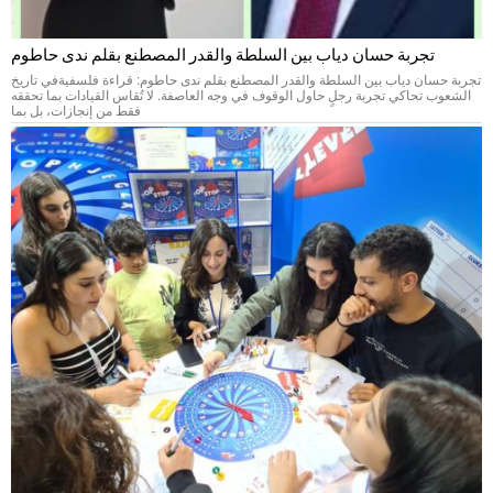
تجربة حسان دياب بين السلطة والقدر المصطنع بقلم ندى حاطوم
تجربة حسان دياب بين السلطة والقدر المصطنع بقلم ندى حاطوم: قراءة فلسفيةفي تاريخ
الشعوب تحاكي تجربة رجلٍ حاول الوقوف في وجه العاصفة. لا تُقاس القيادات بما تحققه
فقط من إنجازات، بل بما