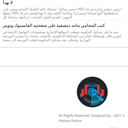
لا تهدأ
*رئيس مجلس إدارة شركة HSC حسين صالح:* نتمسّك باليد العاملة اللبنانية ونصر على
استقطابها لأنها ضمانة استمرارنا ونجاحنا كخلية نحل لا تهدأتواصل شركة HSC عملها
الدؤوب لتقديم أفضل الخدمات لزبائنها، متحدّيةً كل
كتب المحامي ماجد دمشقية على صفحتيه الفايسبوك وتويتر
منذ ما قبل تشكيل الحكومة نشطت المواقع الإخبارية ومجموعات التواصل الاجتماعي
لتوزير فلان وإسقاط علتان من التشكيلة الحكومية، فأنشئت منصات ما يسمى البورصة
الوزارية. واضاف، بعد تشكيل الحكومة انتقلت البورصة إلى منصة
© 2021 - All Rights Reserved. Designed by
Hisham Natour