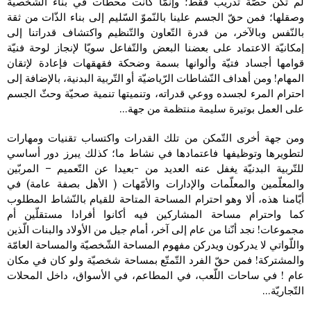
لم تكن حصّة تدريب فقط؛ وإنمّا كانت محطّات في بناء الشّخصيّة
وصقلها؛ فمن حقّ الجسم علينا بالنّموّ السّليم إلى بناء الذّات من ثقة
بالنّفس وبالآخر، من قدرة التّعاون والتّنظيم واكتشاف قدراتنا إلى
إمكانيّة الاعتماد على بعضنا البعض والتّفاعل سويّا لإنجاز لوحة فنيّة
قوامها أجساد فتيّة وألوانها بسمة وضحكة فقهقهات فإعادة لإتقان
المهام! ومن أهداف النّشاطات الرّياضيّة أو التّربية البدنية، بالإضافة إلى
احترام المرء لجسده ووعي قدراته، وتنميتها تنمية صحيّة وحثّ الجسم
على العمل بوتيرة سليمة منتظمة من جهة…
ومن جهة أخرى التّمكن من تلك القدرات واكتساب تقنيات ومهارات
لتطويرها وتوظيفها فاعتمادها في نشاط ما؛ كذلك يبرز دور أساسي
للتّربية البدنيّة يغفل عنه العديد من -بعيدا عن التّعميم – المربّين
والمعلّمين والمعلّمات والإدارات والأمّهات ( الأهل بصفة عامة) في
أيّامنا هذه، ألا وهو احترام المساحة المتاحة للقيام بالنّشاط المطلوب
كما واحترام مساحة المشاركين فيه أكانوا أفرادا مستقلّين أم
مجموعات! نجد أنّنا من عام إلى آخر، أمام جيل من الأولاد والبنات الّذين
واللّواتي لا يدركون ويدركن مفهوم المساحة الشّخصيّة والمساحة العامّة
والمشتركة! فمن حقّ الفرد التّمتّع بمساحة شخصيّة ولو كان في مكان
عام ! في ساحات اللّعب، في المطاعم، في الأسواق، داخل المحلات
التّجاريّة…