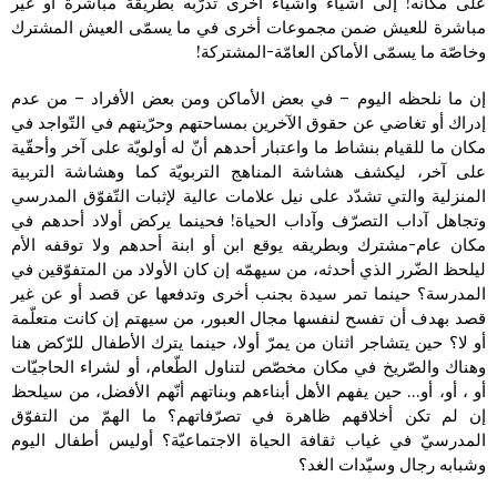
على مكانه! إلى أشياء وأشياء أخرى تدرّبه بطريقة مباشرة أو غير
مباشرة للعيش ضمن مجموعات أخرى في ما يسمّى العيش المشترك
وخاصّة ما يسمّى الأماكن العامّة-المشتركة!
إن ما نلحظه اليوم – في بعض الأماكن ومن بعض الأفراد – من عدم
إدراك أو تغاضي عن حقوق الآخرين بمساحتهم وحرّيتهم في التّواجد في
مكان ما للقيام بنشاط ما واعتبار أحدهم أنّ له أولويّة على آخر وأحقّية
على آخر، ليكشف هشاشة المناهج التربويّة كما وهشاشة التربية
المنزلية والتي تشدّد على نيل علامات عالية لإثبات التّفوّق المدرسي
وتجاهل آداب التصرّف وآداب الحياة! فحينما يركض أولاد أحدهم في
مكان عام-مشترك وبطريقه يوقع ابن أو ابنة أحدهم ولا توقفه الأم
ليلحظ الضّرر الذي أحدثه، من سيهمّه إن كان الأولاد من المتفوّقين في
المدرسة؟ حينما تمر سيدة بجنب أخرى وتدفعها عن قصد أو عن غير
قصد بهدف أن تفسح لنفسها مجال العبور، من سيهتم إن كانت متعلّمة
أو لا؟ حين يتشاجر اثنان من يمرّ أولا، حينما يترك الأطفال للرّكض هنا
وهناك والصّريخ في مكان مخصّص لتناول الطّعام، أو لشراء الحاجيّات
أو ، أو، أو… حين يفهم الأهل أبناءهم وبناتهم أنّهم الأفضل، من سيلحظ
إن لم تكن أخلاقهم ظاهرة في تصرّفاتهم؟ ما الهمّ من التفوّق
المدرسيّ في غياب ثقافة الحياة الاجتماعيّة؟ أوليس أطفال اليوم
وشبابه رجال وسيّدات الغد؟