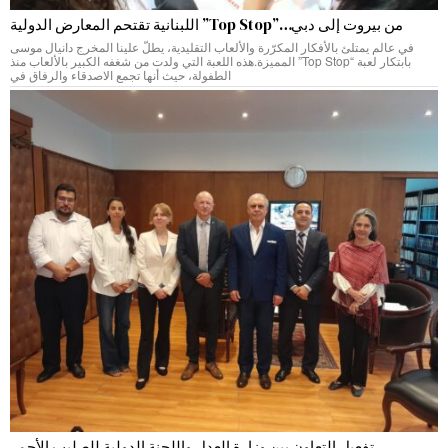
من بيروت إلى دبي…”Top Stop” اللبنانية تقتحم المعارض الدولية
في عالم يمتلئ بالأفكار المكرّرة والألعاب التقليدية، يطلّ علينا المخرج دانيال موسى
بابتكار لعبة “Top Stop” المميزة.هذه اللعبة التي ولدت من شغفه الكبير بالألعاب منذ
الطفولة، حيث أنها تجمع الاصدقاء والرفاق في
تفعيل التعاون بين وزارة العدل واللجنة الدولية للصليب الأحمر