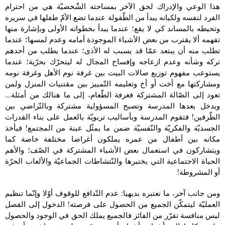
هذا الوعي والإدراك لحق الآخر بمساحته الشّخصيّة هي من احترام
الفرد لنفسه ولكيانه يبدأ من الطّفولة عندما تضع الأمّ طفلها في سريره
وتحيطه بالمساند كي لا يقع؛ عندما يبدأ بخطواته الأولى وبإشارة منها
تفهمه ألا يقترب من بعض الأشياء الموجودة أمامه وعدم لمسها؛ عندما
تطلب منه أن يبتعد عمّا قد يسبب له الأذى؛ عندما يطلب من أحدهم
تركه وشأنه وعدم ازعاجه وإفساح المجال له ليتحرّك بحرّية؛ عندما
يستوعب مفهوم توزيع صالات البيت بين غرفة نوم الأهل وغرفة نومه
ومشاركتها مع أخت أو أخ وتعليمه التّمييز بين مقتنيات المنزل ولمن
تعود إلى الصّالة المشتركة فغرفة الطّعام، إلى ما هنالك من أمثلة…
ويدخل بعدها المدرسة وتصبح المسؤولية مشتركة وبالتّراضي بين
الطّرفين! فتقوم المدرسة وبأساليب تربويّة بالعمل على بناء القدرات
الجسديّة والفكريّة والنّفسيّة ضمن ما يمثّل عينة من المجتمع! فيأخذ
مكانه بين أطفال من عمره يملكون أغراضا مختلفة خاصة كما
ويتشاركون في استعمال بعض الأشياء المشتركة في الصّف؛ والأهم
الحياة الاجتماعية التي يختبرها والنّتشاطات الجماعيّة والألعاب الحرّة
أو المشروطة!
ومن جانب آخر، ما نعتبره بديهيا: عدم التّدافع للوقوف أوّلا وإنّما تنظيم
العمليّة ليتمكّن الجميع من الحصول على فرصته! الدخول إلى الفصل
ليس منافسة تقرّر من الفائز فالجميع يملك الحق في الوجود والحصول