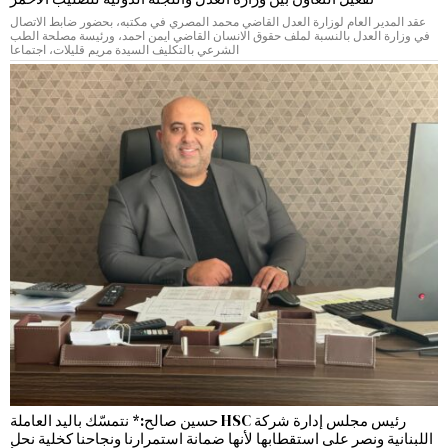
عقد المدير العام لوزارة العدل القاضي محمد المصري في مكتبه، بحضور ضابط الاتصال
في وزارة العدل بالنسبة لملف حقوق الانسان القاضي ايمن احمد، ورئيسة مصلحة الطب
الشرعي بالتكليف السيدة مريم قليلات، اجتماعا
رئيس مجلس إدارة شركة HSC حسين صالح:* نتمسّك باليد العاملة
اللبنانية ونصر على استقطابها لأنها ضمانة استمرارنا ونجاحنا كخلية نحل