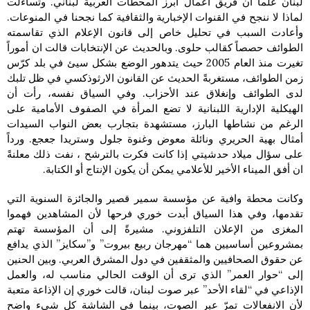
لبنان علماً أن فريق أعمال أبرز المحطات العربية لبناني. وتساءلت
لماذا لا ننجح في القنوات الإخبارية والثقافية كما نجحنا في المنوعات.
وأعادت السبب في تحليل خاص إلى قانون الإعلام الذي تقاسمته
الطوائف حصصاً كقالب حلوى. وبالحديث عن الإنتخابات قالت ان أموراً
تغيرت منذ العام 2005 حيث يتدهور الوضع بشكل سيئ في بلد كرّس
زمن الطوائف، مستغربةً الحديث عن القانون الارثوذكسي في ظل تلبك
لدى الطوائف وإنغلاق عند الأحزاب. وفي السياق نفسه، رأت أن
الهيكلية الإدارية اللبنانية لا تضع المرأة في الصفوف الأمامية على
الرغم من نشاطها البارز، مستشهدة بتجارب بعض النواب السيدات
أمثال بهية الحريري ونائلة معوض وغنوة جلول وستريدا جعجع. ورداً
على سؤال ميلاد حدشيتي إذا كانت فكرت بالترشح ، نفت ذلك معلنةً
ان أفق الميناء الأخير للأعلامي يمكن أن يكون الإنتاج أو الكتابة.
وكانت محطة وافية عن مؤسسة سمير قصير والجائزة السنوية التي
تقدمها، وفي هذا السياق أبدت خوري فرحها لأن المشاهدين فهموا
المغزى من الإعلان التلفزوني. مشيرةً إلى أن المؤسسة تهتم
بمشروعين أساسيين هما “مهرجان ربيع بيروت” و”سكايز” الذي يدافع
عن حقوق الصحافيين والمثقفين في دول المشرق العربي. وبين الحنين
إلى “حوار العمر” الذي ترى أن الوقت الحالي مناسب له، والعمل
الإذاعي في “لقاء الأحد” عبر صوت لبنان، قالت خوري إن الإذاعة متعبة
لأن الانفعالات تمرّ عبر الصوت، بينما في الشاشة كل شيء واضح