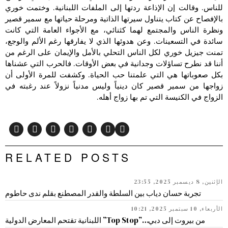
للناس. وقالت إن الإذاعة ردتها إلى الملفات اللبنانية. وختمت خوري
بالإفصاح عن كتاب يتناول سيرتها الذاتية ومرحلة حياتها مع سمير قصير
ونظرة الناس والمجتمع لهما كثنائي، مع الأجواء العامة التي كانت
سائدة في التسعينات. وعن هدوئها الذي لا يفارقها رغم الألم والوجع،
تمنت جيزيل خوري لكل الناس التحلي بالأمل والإيمان على الرغم من
أننا قد نطرح تساؤلات وجدانية في بعض الأوقات. فالحرب التي عشناها
بكل صعوباتها هي التي علمتنا حب الحياة. وكشفت للمرة الأولى أن
زواجها من سمير قصير كان دينياً وليس مدنياً نزولاً عند رغبته في
الزواج في الكنيسة التي تم بها زواج أهله.
RELATED POSTS
الإثنين, 8 ديسمبر 2025, 23:55
تجربة حسان دياب بين السلطة والقدر المصطنع بقلم ندى حاطوم
الأربعاء, 10 سبتمبر 2025, 10:21
من بيروت إلى دبي…”Top Stop” اللبنانية تقتحم المعارض الدولية