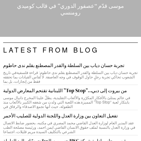
موسى قدّم “عصفور الدوري” في قالب كوميدي
رومنسي
LATEST FROM BLOG
تجربة حسان دياب بين السلطة والقدر المصطنع بقلم ندى حاطوم
تجربة حسان دياب بين السلطة والقدر المصطنع بقلم ندى حاطوم: قراءة فلسفيةفي تاريخ
الشعوب تحاكي تجربة رجلٍ حاول الوقوف في وجه العاصفة. لا تُقاس القيادات بما تحققه
فقط من إنجازات، بل بما
من بيروت إلى دبي…”Top Stop” اللبنانية تقتحم المعارض الدولية
في عالم يمتلئ بالأفكار المكرّرة والألعاب التقليدية، يطلّ علينا المخرج دانيال موسى
بابتكار لعبة “Top Stop” المميزة.هذه اللعبة التي ولدت من شغفه الكبير بالألعاب منذ
الطفولة، حيث أنها تجمع الاصدقاء والرفاق في
تفعيل التعاون بين وزارة العدل واللجنة الدولية للصليب الأحمر
عقد المدير العام لوزارة العدل القاضي محمد المصري في مكتبه، بحضور ضابط الاتصال
في وزارة العدل بالنسبة لملف حقوق الانسان القاضي ايمن احمد، ورئيسة مصلحة الطب
الشرعي بالتكليف السيدة مريم قليلات، اجتماعا
رئيس مجلس إدارة شركة HSC حسين صالح:* نتمسّك باليد العاملة