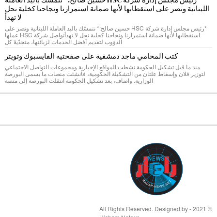
اللبنانية ونصر على استقطابها لأنها ضمانة استمرارنا ونجاحنا كخلية نحل
لا تهدأ
*رئيس مجلس إدارة شركة HSC حسين صالح:* نتمسّك باليد العاملة اللبنانية ونصر على
استقطابها لأنها ضمانة استمرارنا ونجاحنا كخلية نحل لا تهدأتواصل شركة HSC عملها
الدؤوب لتقديم أفضل الخدمات لزبائنها، متحدّيةً كل
كتب المحامي ماجد دمشقية على صفحتيه الفايسبوك وتويتر
منذ ما قبل تشكيل الحكومة نشطت المواقع الإخبارية ومجموعات التواصل الاجتماعي
لتوزير فلان وإسقاط علتان من التشكيلة الحكومية، فأنشئت منصات ما يسمى البورصة
الوزارية. واضاف، بعد تشكيل الحكومة انتقلت البورصة إلى منصة
© 2021 - All Rights Reserved. Designed by