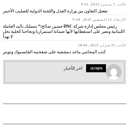
الأحد, 7 سبتمبر 2025, 9:15
تفعيل التعاون بين وزارة العدل واللجنة الدولية للصليب الأحمر
الأربعاء, 13 أغسطس 2025, 9:50
رئيس مجلس إدارة شركة HSC حسين صالح:* نتمسّك باليد العاملة
اللبنانية ونصر على استقطابها لأنها ضمانة استمرارنا ونجاحنا كخلية نحل
لا تهدأ
الأحد, 23 فبراير 2025, 20:01
كتب المحامي ماجد دمشقية على صفحتيه الفايسبوك وتويتر
ADMIN
اَخر الأخبار