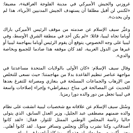
غروزني والجيش الأميركي في مدينة الفلوجة العراقية»، مضيفا:
«لكنني لن أقبل مطلقا أن يستهدف الجيش المدنيين الأبرياء، هذا لم
ولن يحدث».
وعبَّر سيف الإسلام عن صدمته من موقف الرئيس الأميركي باراك
أوباما تجاه ليبيا، قائلا: «لم يكن أحد في منطقة الشرق الأوسط، وفي
ليبيا على وجه الخصوص، يتوقع أن يقوم الرئيس أوباما بمهاجمة ليبيا أو
غيرها من الدول العربية، لقد كان موقفه هذا صادما للجميع وبخاصة
والدي».
وقال سيف الإسلام: «كان الأولى بالولايات المتحدة مساعدتنا في
مواجهة عناصر تنظيم القاعدة بدلا من مهاجمتنا؛ حيث نسعى للتخلص
من الإرهاب والجماعات المسلحة في بنغازي ومصراتة للتفرغ بعدها
للحديث عن المصالحة في مناخ ديمقراطي» وإجراء إصلاحات واسعة
في ليبيا تجعل من دور والده دورا رمزيا.
وسُئل سيف الإسلام عن علاقاته مع شخصيات ليبية انشقت على نظام
والده ضمنهم مصطفى عبد الجليل، وزير العدل السابق، الذي يتولى
حاليا رئاسة المجلس الوطني الممثل للثوار، فقال: «لقد كانوا
أصدقائي، وكنا نشرب ونأكل ونجلس ونسافر سويا.. لقد كانوا أهلي..
وحتى أكون صريحا معك، إن هذه أكبر مشكلة أواجهها في ليبيا».