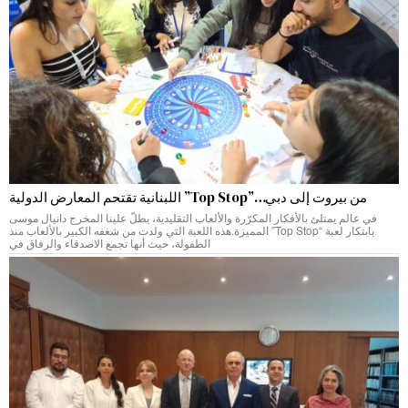
من بيروت إلى دبي…”Top Stop” اللبنانية تقتحم المعارض الدولية
في عالم يمتلئ بالأفكار المكرّرة والألعاب التقليدية، يطلّ علينا المخرج دانيال موسى
بابتكار لعبة “Top Stop” المميزة.هذه اللعبة التي ولدت من شغفه الكبير بالألعاب منذ
الطفولة، حيث أنها تجمع الاصدقاء والرفاق في