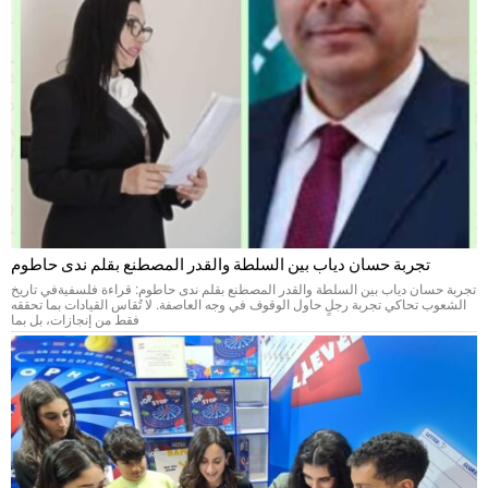
تجربة حسان دياب بين السلطة والقدر المصطنع بقلم ندى حاطوم
تجربة حسان دياب بين السلطة والقدر المصطنع بقلم ندى حاطوم: قراءة فلسفيةفي تاريخ
الشعوب تحاكي تجربة رجلٍ حاول الوقوف في وجه العاصفة. لا تُقاس القيادات بما تحققه
فقط من إنجازات، بل بما