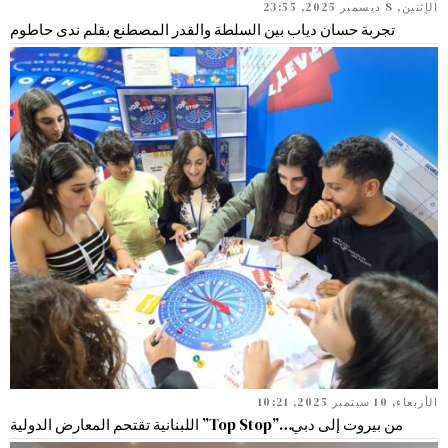
الإثنين, 8 ديسمبر 2025, 23:55
تجربة حسان دياب بين السلطة والقدر المصطنع بقلم ندى حاطوم
الأربعاء, 10 سبتمبر 2025, 10:21
من بيروت إلى دبي…”Top Stop” اللبنانية تقتحم المعارض الدولية