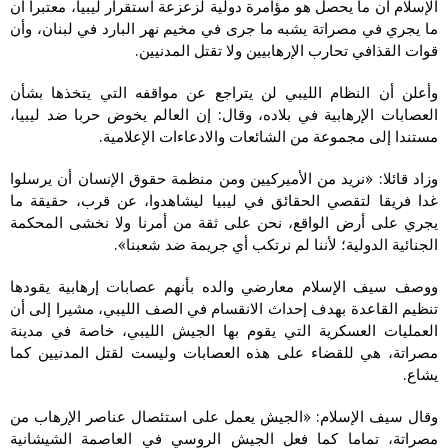
الإسلام أن ما يحصل هو مؤامرة دولية لزعزعة استقرار ليبيا، معتبرا أن
ما يجري في مصراتة يشبه ما جرى في مخيم نهر البارد في لبنان، وأن
قوات القذافي تحارب الإرهابيين ولا تقتل المدنيين.
وأعلن أن النظام الليبي لن يتراجع عن مواقفه التي يتخذها بشأن
العصابات الإرهابية في بلاده، وقال: إن العالم يخوض حربا ضد ليبيا،
مستندا إلى مجموعة من الشائعات والادعاءات الإعلامية.
وزاد قائلا: «نريد من الأميركيين ومن منظمة حقوق الإنسان أن يرسلوا
غدا فريقا لتقصي الحقائق في ليبيا ليشاهدوا، عن قرب، حقيقة ما
يجري على أرض الواقع، نحن على ثقة من أمرنا ولا نخشى المحكمة
الجنائية الدولية؛ لأننا لم نرتكب أي جريمة ضد شعبنا».
ووصف سيف الإسلام معارضي والده بأنهم عصابات إرهابية يقودها
تنظيم القاعدة بهدف إحداث الانقسام في الصف الليبي، مشيرا إلى أن
العمليات العسكرية التي يقوم بها الجيش الليبي، خاصة في مدينة
مصراتة، هي للقضاء على هذه العصابات وليست لقتل المدنيين كما
يشاع.
وقال سيف الإسلام: «الجيش يعمل على استئصال عناصر الإرهاب من
مصراتة، تماما كما فعل الجيش الروسي في العاصمة الشيشانية