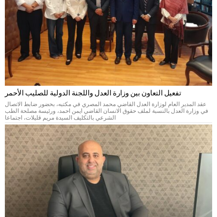
تفعيل التعاون بين وزارة العدل واللجنة الدولية للصليب الأحمر
عقد المدير العام لوزارة العدل القاضي محمد المصري في مكتبه، بحضور ضابط الاتصال
في وزارة العدل بالنسبة لملف حقوق الانسان القاضي ايمن احمد، ورئيسة مصلحة الطب
الشرعي بالتكليف السيدة مريم قليلات، اجتماعا