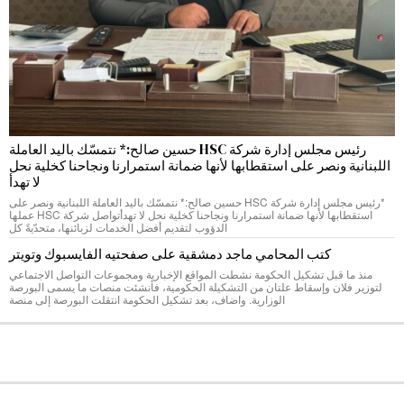
رئيس مجلس إدارة شركة HSC حسين صالح:* نتمسّك باليد العاملة
اللبنانية ونصر على استقطابها لأنها ضمانة استمرارنا ونجاحنا كخلية نحل
لا تهدأ
*رئيس مجلس إدارة شركة HSC حسين صالح:* نتمسّك باليد العاملة اللبنانية ونصر على
استقطابها لأنها ضمانة استمرارنا ونجاحنا كخلية نحل لا تهدأتواصل شركة HSC عملها
الدؤوب لتقديم أفضل الخدمات لزبائنها، متحدّيةً كل
كتب المحامي ماجد دمشقية على صفحتيه الفايسبوك وتويتر
منذ ما قبل تشكيل الحكومة نشطت المواقع الإخبارية ومجموعات التواصل الاجتماعي
لتوزير فلان وإسقاط علتان من التشكيلة الحكومية، فأنشئت منصات ما يسمى البورصة
الوزارية. واضاف، بعد تشكيل الحكومة انتقلت البورصة إلى منصة