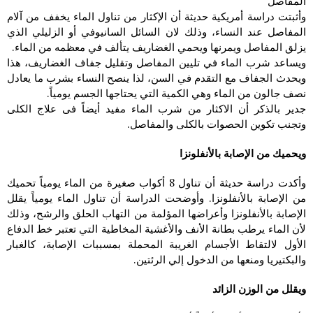
المفاصل
وأثبتت دراسة أمريكية حديثة أن الإكثار من تناول الماء يخفف من آلام
المفاصل عند النساء، وذلك لان السائل السانيوفي أو الزليلي الذي
يزلق المفاصل ويمرنها ويحمي الغضاريف يتألف في معظمه من الماء.
ويساعد شرب الماء في تليين المفاصل وتقليل جفاف الغضاريف، هذا
ويحدث الجفاف مع التقدم في السن، لذا ينصح النساء بشرب ما يعادل
نصف جالون من الماء وهي الكمية التي يحتاجها الجسم يومياً.
جدير بالذكر أن الاكثار من شرب الماء مفيد أيضاً فى علاج الكلى
وتجنب تكوين الحصوات بالكلى والمفاصل.
ويحميك من الإصابة بالأنفلونزا
وأكدت دراسة حديثة أن تناول 8 أكواب صغيرة من الماء يومياً تحميك
من الإصابة بالأنفلونزا. وأوضحت الدراسة أن تناول الماء يومياً يقلل
الإصابة بالأنفلونزا وأعراضها المؤلمة من التهاب الحلق والرشح، وذلك
لأن الماء يرطب بطانة الأنف والأغشية المخاطية التي تعتبر خط الدفاع
الأول لالتقاط الأجسام الغريبة المحملة بمسببات الإصابة، كالغبار
والبكتيريا ومنعها من الدخول إلي الرئتين.
ويقلل من الوزن الزائد