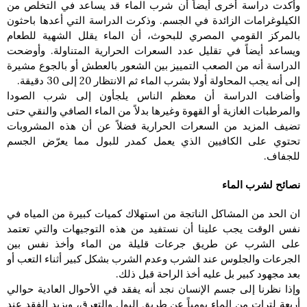
وأكدت دراسة أخرى أيضاً أن شرب الماء قد يساعد في التخلص من
الكيلوغرامات الزائدة في الجسم. وذكرت الدراسة التي أعدها باحثون
بالمركز القومي المصري للبحوث، أن الماء يقلل الشهية للطعام
ويساعد أيضاً في تقليل عدد السعرات الحرارية المتناولة. وأوضحت
الدراسة أنه من الصعب التمييز بين الشعور بالعطش أو بالجوع مشيرة
إلى أنه يجب المحاولة أولا بشرب الماء ثم الانتظار 20 إلى 30 دقيقة.
وأضافت الدراسة أن معظم الناس يلجأون إلى شرب الصودا
والمرطبات الغازية أو القهوة وغيرها بدلاً من الماء الصافي والنقي حتى
تضيف المزيد من السعرات الحرارية فضلاً عن أن هذه المشروبات
تحتوي على الكافيين الذي يعمل كمدر للبول مما يعرّض الجسم
للجفاف.
نصائح لشرب الماء
ان الحد من المشاكل الناتجة من استهلاك كميات كبيرة من المياه في
نفس الوقت يجب علينا أن نستفيد من هذه التوجيهات والتي تعتمد
على الشرب عن طريق جرعات قليلة من الماء وأخذ نفس بين
الجرعات والجلوس عند الشرب وعدم الشرب بشكل كبير أثناء التعب أو
بعد مجهود كبير بل عليه أخذ الراحة قبل ذلك.
وإذا نظرنا إلى جسم الإنسان نجد أنه يفقد في الأحوال العادية حوالي
أربعة لترات من الماء يومياً عن طريق البول والتعرق، ويزيد الفقد عند