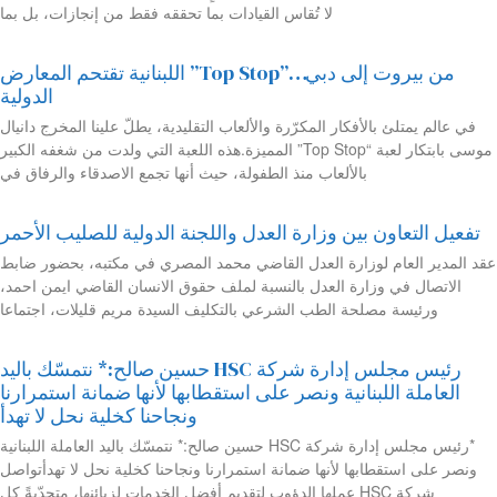
لا تُقاس القيادات بما تحققه فقط من إنجازات، بل بما
من بيروت إلى دبي…”Top Stop” اللبنانية تقتحم المعارض
الدولية
في عالم يمتلئ بالأفكار المكرّرة والألعاب التقليدية، يطلّ علينا المخرج دانيال
موسى بابتكار لعبة “Top Stop” المميزة.هذه اللعبة التي ولدت من شغفه الكبير
بالألعاب منذ الطفولة، حيث أنها تجمع الاصدقاء والرفاق في
تفعيل التعاون بين وزارة العدل واللجنة الدولية للصليب الأحمر
عقد المدير العام لوزارة العدل القاضي محمد المصري في مكتبه، بحضور ضابط
الاتصال في وزارة العدل بالنسبة لملف حقوق الانسان القاضي ايمن احمد،
ورئيسة مصلحة الطب الشرعي بالتكليف السيدة مريم قليلات، اجتماعا
رئيس مجلس إدارة شركة HSC حسين صالح:* نتمسّك باليد
العاملة اللبنانية ونصر على استقطابها لأنها ضمانة استمرارنا
ونجاحنا كخلية نحل لا تهدأ
*رئيس مجلس إدارة شركة HSC حسين صالح:* نتمسّك باليد العاملة اللبنانية
ونصر على استقطابها لأنها ضمانة استمرارنا ونجاحنا كخلية نحل لا تهدأتواصل
شركة HSC عملها الدؤوب لتقديم أفضل الخدمات لزبائنها، متحدّيةً كل