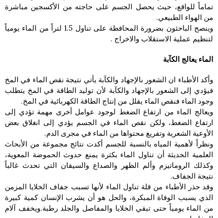
تماماً للواقع، حيث يحصل الجسم على حاجته من الأكسجين مباشرة
من الهواء الطبيعي.
وينصح الباحثون بضرورة المحافظة على تناول 1.5 لتراً من الماء يومياً
لتنظيم عملية الاستقلاب والاخراج .
الماء يعالج الكآبة
وأكد الأطباء ان الشعور بالإجهاد والكآبة يأتي نتيجة نقص الماء في المخ
فيؤدي إلى الشعور بالإجهاد والكآبة لأن توليد الطاقة في المخ يتطلب
وجود الماء فنقص الماء يقلل من إنتاج الطاقة الكهربائية في المخ.
ويعالج الماء من ارتفاع الضغط لوجود عوامل أخرى مهمة تؤدي إلى
ارتفاع الضغط، ولكن نقص الماء في الجسم يؤدي إلى انغلاق بعض
الأوعية الشعرية وتفريغ محتواها من الماء في مجرى الدم.
ونظراً لأهمية المياه بالنسبة للجسم أكدت نتائج مجموعة من الأبحاث
العلمية الحديثة أن تناول الماء بكثرة يمنع حدوث الحموضة المعوية،
وكذلك الروماتيزم وألم الظهر والصداع والسيقان التي تحدث غالباً
نتيجة الجفاف‏.
وقد حذر الأطباء من قلة تناول الماء لأنها تسبب جفاف الخلايا المزمن
الذي يسبب الوفاة المبكرة‏، والحل هو أن يشرب الإنسان كمية كبيرة
من الماء يومياً حتى تبقي الخلايا والمفاصل والجلد رطبة‏.‏ويخفف آلام