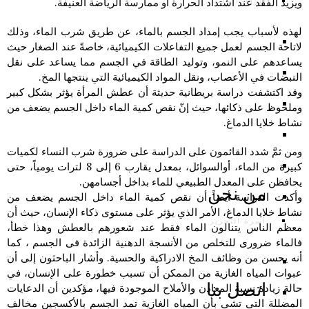
الرأي الثالث
ويزيد الفقد عند اشتداد الحرارة أو ممارسة الرياضة العنيفة.
لهذه لأسباب يجب إمداد الجسم بالماء، عن طريق شرب الماء، وذلك
لاتاحة الجسم لعمل جميع التفاعلات الكيميائية، خاصةً عند الصغار حيث
يساعدهم على النمو، وتوليد الطاقة في الجسم مما يساعد على نقل
النبضات في الأعصاب، ونقل المواد الكيميائية التي ينتجها المخ.
وقد اكتشفت دراسة بريطانية حديثة أن عطش المرأة يؤثر بشكل كبير
وملحوظ على ذكائها، حيث إنّ نقص كمية الماء داخل الجسم يضعف من
نشاط خلايا الدماغ.
ومن ثمَّ شدد القائمون على الدراسة على ضرورة شرب النساء لكميات
كبيرة من الماء، أوالسوائل، بمعدل يقارب 6 إلى 8 لترات يومياً، حتى
يحافظن على المعدل الطبيعي للماء بداخل أجسامهن.
من نحن
وأكدت الدراسة أيضاً أن نقص كمية الماء داخل الجسم يضعف من
نشاط خلايا الدماغ، الأمر الذي يؤثر على مستوى ذكاء الإنسان، حيث أن
أسرة التحرير
معظم الناس يتنالون الماء فقط عند شعورهم بالعطش وهذا خطأ،
فالماء ضرورى للتخلص من الأنسجة الدهنية الزائدة فى الجسم ، كما
أنه يحسن من وظائف المخ الادراكية والحسية. وأشار الباحثون إلى أن
عبوات المياه الغازية من الممكن أن تسبب خطورة على الإنسان، في
اتصل بنا
حالة زيادة نسبة المعادن والأملاح الموجودة فيها، مؤكدين أن الدعايات
المضللة التي تشي بأن المياه الغازية تمد الجسم بالأكسجين مخالف