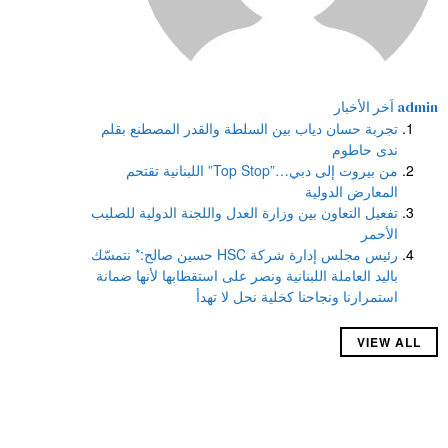
admin
اَخر الأخبار
تجربة حسان دياب بين السلطة والقدر المصطنع بقلم
ندى حاطوم
من بيروت إلى دبي…”Top Stop” اللبنانية تقتحم
المعارض الدولية
تفعيل التعاون بين وزارة العدل واللجنة الدولية للصليب
الأحمر
رئيس مجلس إدارة شركة HSC حسين صالح:* نتمسّك
باليد العاملة اللبنانية ونصر على استقطابها لأنها ضمانة
استمرارنا ونجاحنا كخلية نحل لا تهدأ
VIEW ALL