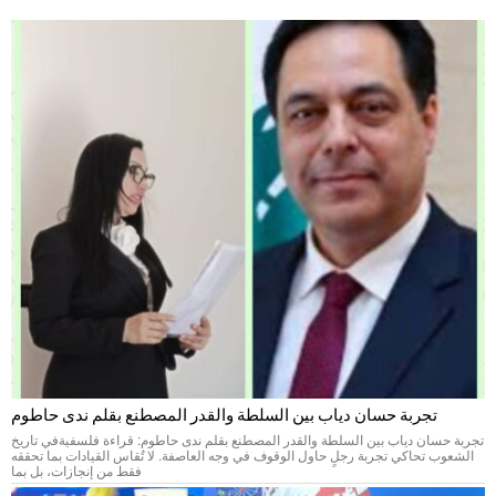
تجربة حسان دياب بين السلطة والقدر المصطنع بقلم ندى حاطوم
تجربة حسان دياب بين السلطة والقدر المصطنع بقلم ندى حاطوم: قراءة فلسفيةفي تاريخ
الشعوب تحاكي تجربة رجلٍ حاول الوقوف في وجه العاصفة. لا تُقاس القيادات بما تحققه
فقط من إنجازات، بل بما