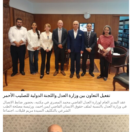
تفعيل التعاون بين وزارة العدل واللجنة الدولية للصليب الأحمر
عقد المدير العام لوزارة العدل القاضي محمد المصري في مكتبه، بحضور ضابط الاتصال
في وزارة العدل بالنسبة لملف حقوق الانسان القاضي ايمن احمد، ورئيسة مصلحة الطب
الشرعي بالتكليف السيدة مريم قليلات، اجتماعا