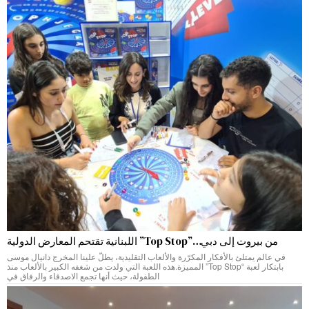
من بيروت إلى دبي…”Top Stop” اللبنانية تقتحم المعارض الدولية
في عالم يمتلئ بالأفكار المكرّرة والألعاب التقليدية، يطلّ علينا المخرج دانيال موسى
بابتكار لعبة “Top Stop” المميزة.هذه اللعبة التي ولدت من شغفه الكبير بالألعاب منذ
الطفولة، حيث أنها تجمع الاصدقاء والرفاق في