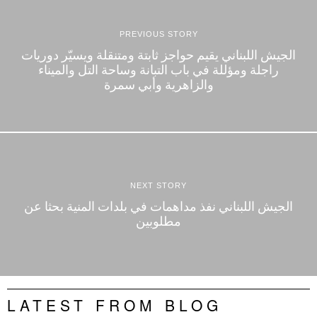
PREVIOUS STORY
الجيش اللبناني يقيم حواجز ثابتة ومتنقلة ويسيّر دوريات
راجلة ومؤللة في باب التبانة وساحة التل والميناء
والزاهرية وأبي سمرة
NEXT STORY
اﻟﺠﻴﺶ اﻟﻠﺒﻨﺎﻧﻲ ﻧﻔﺬ ﻣﺪاﻫﻤﺎﺕ ﻓﻲ ﺑﻠﺪاﺕ اﻟﻤﻨﻴﺔ ﺑﺤﺜﺎ ﻋﻦ
ﻣﻄﻠﻮﺑﻴﻦ
LATEST FROM BLOG