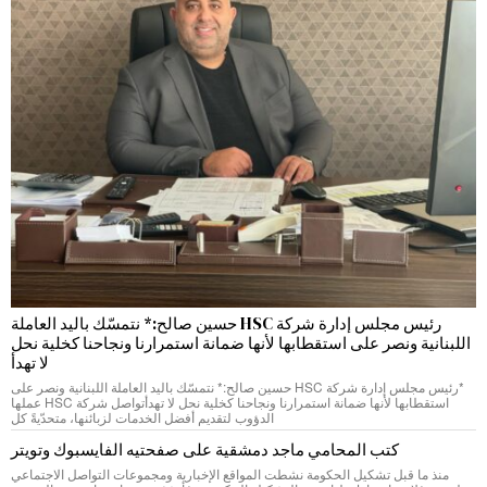
رئيس مجلس إدارة شركة HSC حسين صالح:* نتمسّك باليد العاملة
اللبنانية ونصر على استقطابها لأنها ضمانة استمرارنا ونجاحنا كخلية نحل
لا تهدأ
*رئيس مجلس إدارة شركة HSC حسين صالح:* نتمسّك باليد العاملة اللبنانية ونصر على
استقطابها لأنها ضمانة استمرارنا ونجاحنا كخلية نحل لا تهدأتواصل شركة HSC عملها
الدؤوب لتقديم أفضل الخدمات لزبائنها، متحدّيةً كل
كتب المحامي ماجد دمشقية على صفحتيه الفايسبوك وتويتر
منذ ما قبل تشكيل الحكومة نشطت المواقع الإخبارية ومجموعات التواصل الاجتماعي