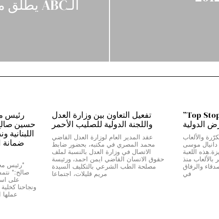
الـABC يطلق مبادرة سبّاقة تمهيداً لتطبيق للقانون
من بيروت إلى دبي…”Top Stop”
تفعيل التعاون بين وزارة العدل
رض الدولية
واللجنة الدولية للصليب الأحمر
حسين صالح:*
اللبنانية و
رّرة والألعاب
عقد المدير العام لوزارة العدل القاضي
ضمانة ا
ج دانيال موسى
محمد المصري في مكتبه، بحضور ضابط
Top Stop” المميزة.هذه اللعبة
الاتصال في وزارة العدل بالنسبة لملف
بالألعاب منذ
حقوق الانسان القاضي ايمن احمد، ورئيسة
دقاء والرفاق
مصلحة الطب الشرعي بالتكليف السيدة
صالح:* نتمسّ
في
مريم قليلات، اجتماعا
على استق
عملها 