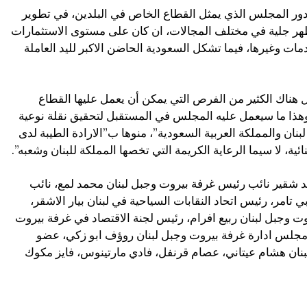
 دور المجلس الذي يمثل القطاع الخاص في البلدين، في تطوير
ي تظهر جلية في مختلف المجالات، ان كان على مستوى الاستثمارات
مات وغيرها، فيما تشكل السعودية الحاضن الاكبر لليد العاملة
ل هناك الكثير من الفرص التي يمكن أن يعمل عليها القطاع
هذا ما سيعمل عليه المجلس في المستقبل لتحقيق نقلة نوعية
بنان والمملكة العربية السعودية”، منوها ب”الارادة الطيبة لدى
نائية، لا سيما الرعاية الكريمة التي تخصها المملكة للبنان وشعبه”.
شقير نائب رئيس غرفة بيروت وجبل لبنان محمد لمع، نائب
تامر، رئيس اتحاد النقابات السياحية في لبنان بيار الاشقر،
ت وجبل لبنان ربيع افرام، رئيس لجنة الاقتصاد في غرفة بيروت
جلس ادارة غرفة بيروت وجبل لبنان روؤف ابو زكي، عضو
نان هشام عيتاني، عصام قرنفل، فادي مارتينوس، فايز مكوك