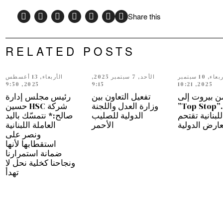
Share this
RELATED POSTS
الأربعاء, 10 سبتمبر
الأحد, 7 سبتمبر 2025,
الأربعاء, 13 أغسطس
2025, 9:50
9:15
2025, 10:21
ن بيروت إلى
تفعيل التعاون بين
رئيس مجلس إدارة
دبي…”Top Stop”
وزارة العدل واللجنة
شركة HSC حسين
للبنانية تقتحم
الدولية للصليب
صالح:* نتمسّك باليد
عارض الدولية
الأحمر
العاملة اللبنانية
ونصر على
استقطابها لأنها
ضمانة استمرارنا
ونجاحنا كخلية نحل لا
تهدأ