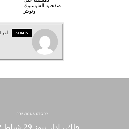
دمشقية على
صفحتيه الفايسبوك
وتويتر
ADMIN
اَخر ا
PREVIOUS STORY
فلك رادار نيوز 29 شباط 2012