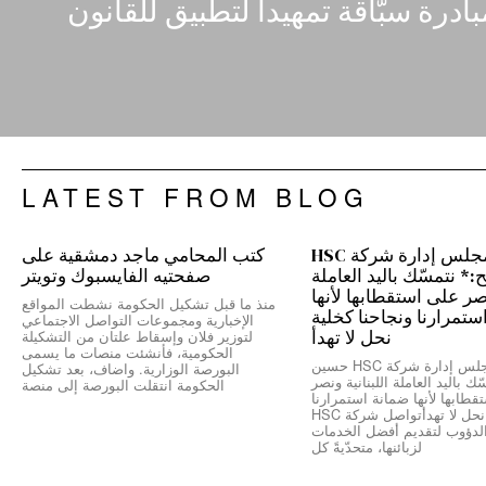
LATEST FROM BLOG
رئيس مجلس إدارة شركة HSC
كتب المحامي ماجد دمشقية على
 نتمسّك باليد العاملة
صفحتيه الفايسبوك وتويتر
نصر على استقطابها لأنها
منذ ما قبل تشكيل الحكومة نشطت المواقع
ستمرارنا ونجاحنا كخلية
الإخبارية ومجموعات التواصل الاجتماعي
نحل لا تهدأ
لتوزير فلان وإسقاط علتان من التشكيلة
الحكومية، فأنشئت منصات ما يسمى
*رئيس مجلس إدارة شركة HSC حسين
البورصة الوزارية. واضاف، بعد تشكيل
ك باليد العاملة اللبنانية ونصر
الحكومة انتقلت البورصة إلى منصة
طابها لأنها ضمانة استمرارنا
ونجاحنا كخلية نحل لا تهدأتواصل شركة HSC
الدؤوب لتقديم أفضل الخدمات
لزبائنها، متحدّيةً كل