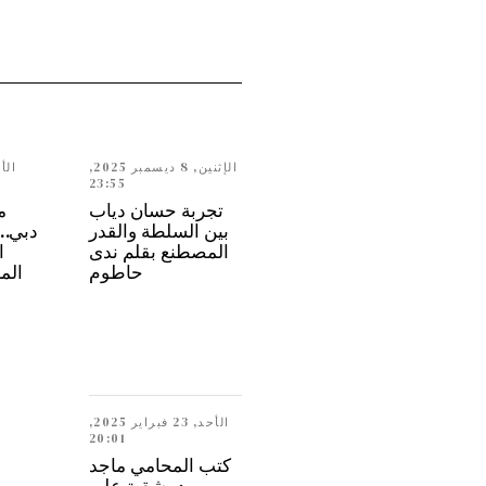
الإثنين, 8 ديسمبر 2025,
23:55
تجربة حسان دياب
م
بين السلطة والقدر
المصطنع بقلم ندى
ا
حاطوم
الم
الأحد, 23 فبراير 2025,
20:01
كتب المحامي ماجد