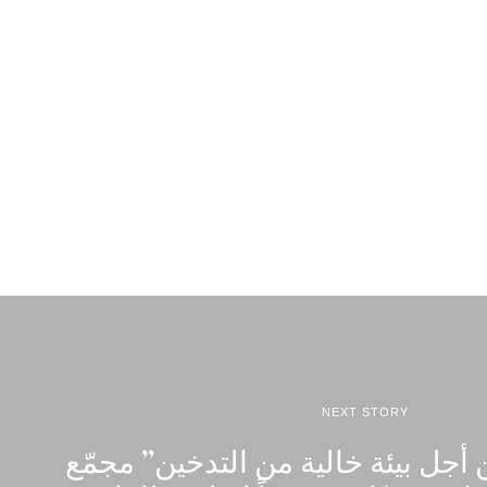
NEXT STORY
جل بيئة خالية من التدخين” مجمّع