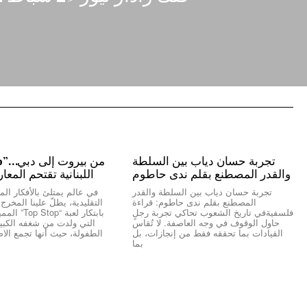
تجربة حسان دياب بين السلطة
والقدر المصطنع بقلم ندى حاطوم
اللبنانية تقتحم المعا
تجربة حسان دياب بين السلطة والقدر
في عالم يمتلئ بالأفكار المك
المصطنع بقلم ندى حاطوم: قراءة
التقليدية، يطلّ علينا المخر
فلسفيةفي تاريخ الشعوب تحاكي تجربة رجلٍ
بابتكار لعبة “
حاول الوقوف في وجه العاصفة. لا تُقاس
التي ولدت من شغفه الكبير 
القيادات بما تحققه فقط من إنجازات، بل
الطفولة، حيث أنها تجمع الاص
بما