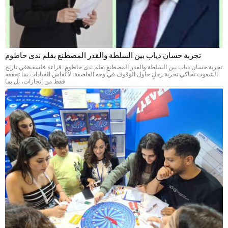
تجربة حسان دياب بين السلطة والقدر المصطنع بقلم ندى حاطوم
تجربة حسان دياب بين السلطة والقدر المصطنع بقلم ندى حاطوم: قراءة فلسفيةفي تاريخ
الشعوب تحاكي تجربة رجلٍ حاول الوقوف في وجه العاصفة. لا تُقاس القيادات بما تحققه
فقط من إنجازات، بل بما