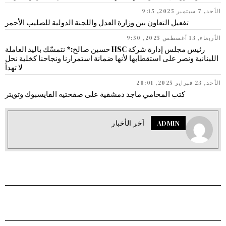
الأحد, 7 سبتمبر 2025, 9:15
تفعيل التعاون بين وزارة العدل واللجنة الدولية للصليب الأحمر
الأربعاء, 13 أغسطس 2025, 9:50
رئيس مجلس إدارة شركة HSC حسين صالح:* نتمسّك باليد العاملة
اللبنانية ونصر على استقطابها لأنها ضمانة استمرارنا ونجاحنا كخلية نحل
لا تهدأ
الأحد, 23 فبراير 2025, 20:01
كتب المحامي ماجد دمشقية على صفحتيه الفايسبوك وتويتر
ADMIN
اَخر الأخبار