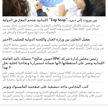
من بيروت إلى دبي…”Top Stop” اللبنانية تقتحم المعارض الدولية
في عالم يمتلئ بالأفكار المكرّرة والألعاب التقليدية، يطلّ علينا المخرج دانيال موسى
بابتكار لعبة “Top Stop” المميزة.هذه اللعبة التي ولدت من شغفه الكبير بالألعاب منذ
الطفولة، حيث أنها تجمع الاصدقاء والرفاق في
تفعيل التعاون بين وزارة العدل واللجنة الدولية للصليب الأحمر
عقد المدير العام لوزارة العدل القاضي محمد المصري في مكتبه، بحضور ضابط الاتصال
في وزارة العدل بالنسبة لملف حقوق الانسان القاضي ايمن احمد، ورئيسة مصلحة الطب
الشرعي بالتكليف السيدة مريم قليلات، اجتماعا
رئيس مجلس إدارة شركة HSC حسين صالح:* نتمسّك باليد العاملة
اللبنانية ونصر على استقطابها لأنها ضمانة استمرارنا ونجاحنا كخلية نحل
لا تهدأ
*رئيس مجلس إدارة شركة HSC حسين صالح:* نتمسّك باليد العاملة اللبنانية ونصر على
استقطابها لأنها ضمانة استمرارنا ونجاحنا كخلية نحل لا تهدأتواصل شركة HSC عملها
الدؤوب لتقديم أفضل الخدمات لزبائنها، متحدّيةً كل
كتب المحامي ماجد دمشقية على صفحتيه الفايسبوك وتويتر
منذ ما قبل تشكيل الحكومة نشطت المواقع الإخبارية ومجموعات التواصل الاجتماعي
لتوزير فلان وإسقاط علتان من التشكيلة الحكومية، فأنشئت منصات ما يسمى البورصة
الوزارية. واضاف، بعد تشكيل الحكومة انتقلت البورصة إلى منصة