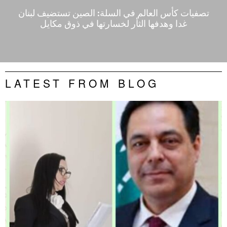
تصفيات كأس العالم في السلة: الصين تستضيف لبنان
غدا وهدفها الثأر لخسارتها في ذوق مكايل
LATEST FROM BLOG