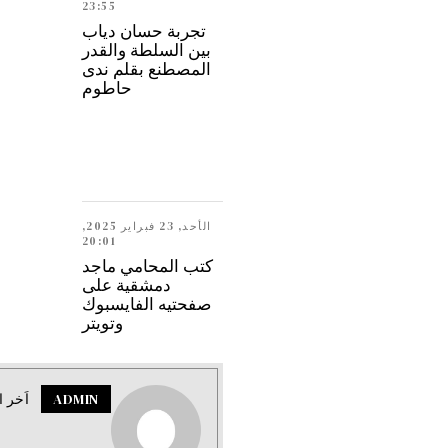
23:55
تجربة حسان دياب
بين السلطة والقدر
المصطنع بقلم ندى
حاطوم
الأحد, 23 فبراير 2025,
20:01
كتب المحامي ماجد
دمشقية على
صفحتيه الفايسبوك
وتويتر
ADMIN
اَخر ا