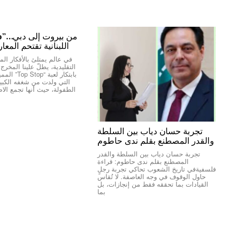
اللبنانية تقتحم المعا
في عالم يمتلئ بالأفكار المك
التقليدية، يطلّ علينا المخر
بابتكار لعبة “
التي ولدت من شغفه الكبير 
الطفولة، حيث أنها تجمع الاص
تجربة حسان دياب بين السلطة
والقدر المصطنع بقلم ندى حاطوم
تجربة حسان دياب بين السلطة والقدر
المصطنع بقلم ندى حاطوم: قراءة
فلسفيةفي تاريخ الشعوب تحاكي تجربة رجلٍ
حاول الوقوف في وجه العاصفة. لا تُقاس
القيادات بما تحققه فقط من إنجازات، بل
بما