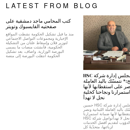
LATEST FROM BLOG
كتب المحامي ماجد دمشقية على
صفحتيه الفايسبوك وتويتر
منذ ما قبل تشكيل الحكومة نشطت المواقع
الإخبارية ومجموعات التواصل الاجتماعي
لتوزير فلان وإسقاط علتان من التشكيلة
الحكومية، فأنشئت منصات ما يسمى
البورصة الوزارية. واضاف، بعد تشكيل
الحكومة انتقلت البورصة إلى منصة
رئيس مجلس إدارة شركة HSC
 نتمسّك باليد العاملة
نصر على استقطابها لأنها
ستمرارنا ونجاحنا كخلية
نحل لا تهدأ
*رئيس مجلس إدارة شركة HSC حسين
ك باليد العاملة اللبنانية ونصر
طابها لأنها ضمانة استمرارنا
ونجاحنا كخلية نحل لا تهدأتواصل شركة HSC
الدؤوب لتقديم أفضل الخدمات
لزبائنها، متحدّيةً كل