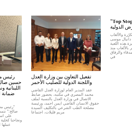
من بيروت إلى دبي…”Top Stop”
رض الدولية
رّرة والألعاب
ج دانيال موسى
Top Stop” المميزة.هذه اللعبة
بالألعاب منذ
دقاء والرفاق
في
تفعيل التعاون بين وزارة العدل
واللجنة الدولية للصليب الأحمر
حسين صالح:*
اللبنانية و
عقد المدير العام لوزارة العدل القاضي
ضمانة ا
محمد المصري في مكتبه، بحضور ضابط
الاتصال في وزارة العدل بالنسبة لملف
حقوق الانسان القاضي ايمن احمد، ورئيسة
مصلحة الطب الشرعي بالتكليف السيدة
صالح:* نتمسّ
مريم قليلات، اجتماعا
على استق
عملها 