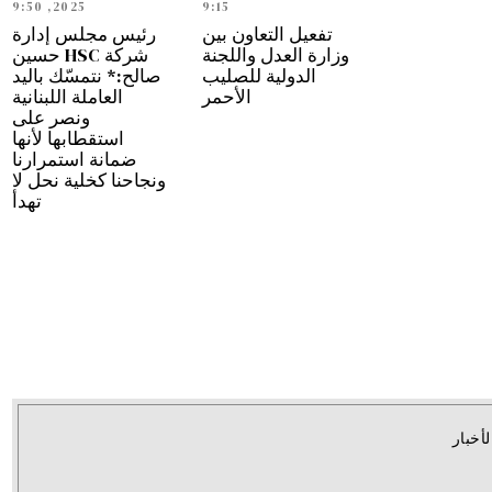
2025, 9:50
9:15
تفعيل التعاون بين
رئيس مجلس إدارة
وزارة العدل واللجنة
شركة HSC حسين
الدولية للصليب
صالح:* نتمسّك باليد
الأحمر
العاملة اللبنانية
ونصر على
استقطابها لأنها
ضمانة استمرارنا
ونجاحنا كخلية نحل لا
تهدأ
لأخبار