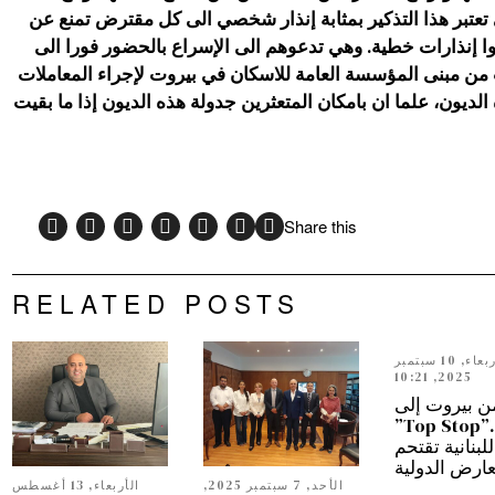
تعتبر هذا التذكير بمثابة إنذار شخصي الى كل مقترض تمنع عن
وا إنذارات خطية. وهي تدعوهم الى الإسراع بالحضور فورا الى
ث من مبنى المؤسسة العامة للاسكان في بيروت لإجراء المعاملات
لديون، علما ان بامكان المتعثرين جدولة هذه الديون إذا ما بقيت
Share this
RELATED POSTS
الأربعاء, 10 سبتمبر
2025, 10:21
ن بيروت إلى
دبي…”Top Stop”
للبنانية تقتحم
عارض الدولية
الأحد, 7 سبتمبر 2025,
الأربعاء, 13 أغسطس