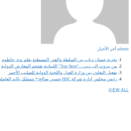
admin
اَخر الأخبار
تجربة حسان دياب بين السلطة والقدر المصطنع بقلم ندى حاطوم
من بيروت إلى دبي…”Top Stop” اللبنانية تقتحم المعارض الدولية
تفعيل التعاون بين وزارة العدل واللجنة الدولية للصليب الأحمر
رئيس مجلس إدارة شركة HSC حسين صالح:* نتمسّك باليد العاملة اللبنانية ونصر على استقطابها لأنها ضمانة استمرارنا ونجاحنا كخلية نحل لا تهدأ
VIEW ALL