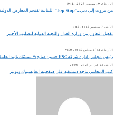
الأربعاء, 10 سبتمبر 2025, 10:21
من بيروت إلى دبي…”Top Stop” اللبنانية تقتحم المعارض الدولية
الأحد, 7 سبتمبر 2025, 9:15
تفعيل التعاون بين وزارة العدل واللجنة الدولية للصليب الأحمر
الأربعاء, 13 أغسطس 2025, 9:50
رئيس مجلس إدارة شركة HSC حسين صالح:* نتمسّك باليد العاملة اللبنانية ونصر على استقطابها لأنها ضمانة استمرارنا ونجاحنا كخلية نحل لا تهدأ
الأحد, 23 فبراير 2025, 20:01
كتب المحامي ماجد دمشقية على صفحتيه الفايسبوك وتويتر