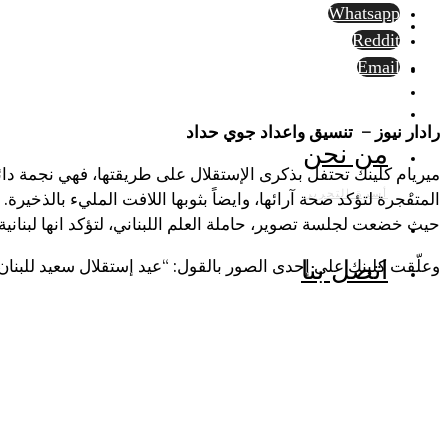
Whatsapp
Reddit
Email
رادار نيوز – تنسيق واعداد جوي حداد
من نحن
ميريام كلينك تحتفل بذكرى الإستقلال على طريقتها، فهي نجمة د
أسرة التحرير
المتفجرة لتؤكد صحة آرائها، وايضاً بثوبها اللافت المليء بالذخيرة
حيث خضعت لجلسة تصوير، حاملة العلم اللبناني، لتؤكد انها لبنان
وعلّقت كلينك على إحدى الصور بالقول: “عيد إستقلال سعيد للبنان!
اتصل بنا