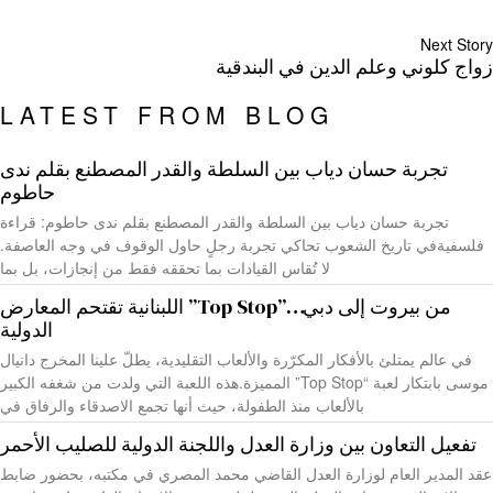
Next Story
زواج كلوني وعلم الدين في البندقية
LATEST FROM BLOG
تجربة حسان دياب بين السلطة والقدر المصطنع بقلم ندى
حاطوم
تجربة حسان دياب بين السلطة والقدر المصطنع بقلم ندى حاطوم: قراءة
فلسفيةفي تاريخ الشعوب تحاكي تجربة رجلٍ حاول الوقوف في وجه العاصفة.
لا تُقاس القيادات بما تحققه فقط من إنجازات، بل بما
من بيروت إلى دبي…”Top Stop” اللبنانية تقتحم المعارض
الدولية
في عالم يمتلئ بالأفكار المكرّرة والألعاب التقليدية، يطلّ علينا المخرج دانيال
موسى بابتكار لعبة “Top Stop” المميزة.هذه اللعبة التي ولدت من شغفه الكبير
بالألعاب منذ الطفولة، حيث أنها تجمع الاصدقاء والرفاق في
تفعيل التعاون بين وزارة العدل واللجنة الدولية للصليب الأحمر
عقد المدير العام لوزارة العدل القاضي محمد المصري في مكتبه، بحضور ضابط