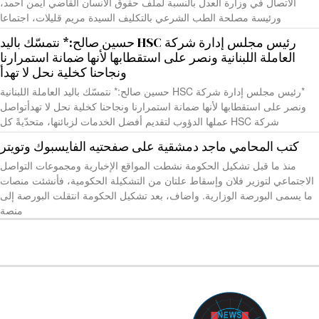
الاتصال في وزارة العدل بالنسبة لملف حقوق الانسان القاضي ايمن احمد،
ورئيسة مصلحة الطب الشرعي بالتكليف السيدة مريم قليلات، اجتماعا
رئيس مجلس إدارة شركة HSC حسين صالح:* نتمسّك باليد
العاملة اللبنانية ونصر على استقطابها لأنها ضمانة استمرارنا
ونجاحنا كخلية نحل لا تهدأ
*رئيس مجلس إدارة شركة HSC حسين صالح:* نتمسّك باليد العاملة اللبنانية
ونصر على استقطابها لأنها ضمانة استمرارنا ونجاحنا كخلية نحل لا تهدأتواصل
شركة HSC عملها الدؤوب لتقديم أفضل الخدمات لزبائنها، متحدّيةً كل
كتب المحامي ماجد دمشقية على صفحتيه الفايسبوك وتويتر
منذ ما قبل تشكيل الحكومة نشطت المواقع الإخبارية ومجموعات التواصل
الاجتماعي لتوزير فلان وإسقاط علتان من التشكيلة الحكومية، فأنشئت منصات
ما يسمى البورصة الوزارية. واضاف، بعد تشكيل الحكومة انتقلت البورصة إلى
منصة