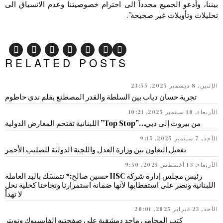
بيننا، وأدعو الجميع مجدداً الى احترام خصوصيتنا وعدم الانسياق الى
تحليلات وتأويلات غير صحيحة”.
RELATED POSTS
الإثنين, 8 ديسمبر 2025, 23:55
تجربة حسان دياب بين السلطة والقدر المصطنع بقلم ندى حاطوم
الأربعاء, 10 سبتمبر 2025, 10:21
من بيروت إلى دبي…”Top Stop” اللبنانية تقتحم المعارض الدولية
الأحد, 7 سبتمبر 2025, 9:15
تفعيل التعاون بين وزارة العدل واللجنة الدولية للصليب الأحمر
الأربعاء, 13 أغسطس 2025, 9:50
رئيس مجلس إدارة شركة HSC حسين صالح:* نتمسّك باليد العاملة
اللبنانية ونصر على استقطابها لأنها ضمانة استمرارنا ونجاحنا كخلية نحل
لا تهدأ
الأحد, 23 فبراير 2025, 20:01
كتب المحامي ماجد دمشقية على صفحتيه الفايسبوك وتويتر