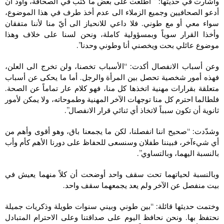
وأشارت في حديثها: ” اطّلعت على بعض ما كتب في الصحافة، وأودّ أن
أدعو الصحافيين وجميع الزملاء الى عدم أخذ طرف في هذا الموضوع،
سواء معي أو مع طوني. فلا داعي للانحياز الى أيّ منا لأننا متفقان
وأخذا القرار سوياً وبمسؤولية كاملة، ونحن لسنا على خلاف وهذا
موضوع عائلي بحت ويخصني أنا وطوني وحدنا”.
وعن أسباب الانفصال أكدت: “الأسباب تخصنا، ولن تخرج الى العلن،
فهذه أمور شخصية تحصل بين المرأة والرجل. أما ما يحكى عن أسباب
متعلقة بقرارات مهنية اتخذها كل منا، فهو كلام عار تماماً عن الصحة.
فلطالما احترم كل منا توجهات الآخر المهنية وطموحاته، ولا يمكن لأمور
ثانوية أن تكون سبباً لاتخاذ أي ثنائي قرار الانفصال”.
وشدّدت: “صحيح اننا انفصلنا، لكن ما يجمعنا باق، وهو أقوى وأهم من
أي شيءآخر، فبيننا طفلان وسنسعى للحفاظ على دورنا الأهم كأم وأب
بالنسبة اليهما، وبالتساوي”.
وبالنسبة لحياتهما تحت سقف واحد أوضحت أن كلاً منهما يعيش في
بيت منفصل عن الآخر ولم يعد يجمعهما سقف واحد.
وختمت حديثها قائلة: “بين طوني وبيني سنوات طويلة وذكريات جميلة
نحتفظ بها. ونحن نحافظ اليوم على صداقتنا وعلى الاحترام المتبادل