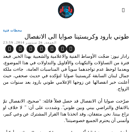
محطات فنية
طوني بارود وكريستينا صوايا الى الانفصال
الجمعة, 26 سبتمبر 2014, 23:58
رادار نيوز: ضجّت الأوساط الفنية والاعلامية والشعبية بهذا الخبر. فبعد
فترة من التساؤلات والتكهنات والأقاويل والتداولات في هذا الموضوع،
وبعدما لوحظ عدم تواجدهما سوياً في المناسبات العامة، جاءت ملكة
جمال لبنان السابقة كريستينا صوايا لتؤكده في حديث صحفي، حيث
أعلنت خبر انفصالها عن زوجها الإعلامي طوني بارود بعد سنوات من
الزواج.
صرّحت صوايا أن الانفصال قد حصل فعلاً قائلة: “صحيح، الانفصال تمّ
بالاتفاق والتراضي بيني وبين طوني”. وشددت على أن: ” لا خلاف او
نزاع بيننا. نحن متفقان، وقد اتخذنا هذا القرار المشترك عن وعي كبير،
وأتمنى أن يحترم الجميع خصوصيتنا”.