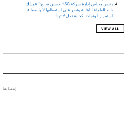
رئيس مجلس إدارة شركة HSC حسين صالح:* نتمسّك
باليد العاملة اللبنانية ونصر على استقطابها لأنها ضمانة
استمرارنا ونجاحنا كخلية نحل لا تهدأ
VIEW ALL
إضغط هنا