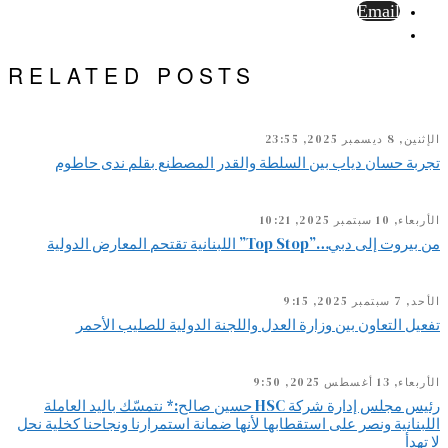
Email
RELATED POSTS
الإثنين, 8 ديسمبر 2025, 23:55
تجربة حسان دياب بين السلطة والقدر المصطنع بقلم ندى حاطوم
الأربعاء, 10 سبتمبر 2025, 10:21
من بيروت إلى دبي…”Top Stop” اللبنانية تقتحم المعارض الدولية
الأحد, 7 سبتمبر 2025, 9:15
تفعيل التعاون بين وزارة العدل واللجنة الدولية للصليب الأحمر
الأربعاء, 13 أغسطس 2025, 9:50
رئيس مجلس إدارة شركة HSC حسين صالح:* نتمسّك باليد العاملة
اللبنانية ونصر على استقطابها لأنها ضمانة استمرارنا ونجاحنا كخلية نحل
لا تهدأ