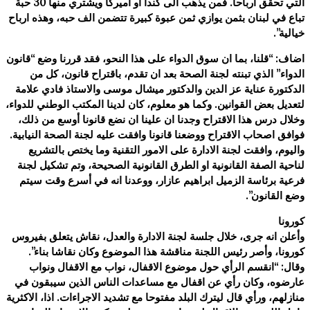
التي تحقق ارباحا. فمن يذهب الى كندا او اميركا ويشتري منها 30 حبة
تباع في لبنان بثمن يوازي ثمن عبوة كبيرة تتضمن الف حبه، وهذه ارباح
خيالية”.
اضاف: “قلنا، بما ان سوق الدواء على هذا النحو، فقد قررنا وضع “قانون
الدواء” الذي تبنته لجنة الصحة بعد ان تقدم، باقتراح قانون، كل من
الدكتورة عناية عز الدين والدكتور ميشال موسى والاستاذ فادي علامة
لتعديل بعض القوانين. وكما هو معلوم، كان لدينا المكتب الوطني للدواء،
وخلال درس هذا الاقتراح وجدنا ان علينا ان نضع قانونا أوسع من ذلك،
فوافق اصحاب الاقتراح ووضعنا قانونا وافقت عليه لجنة الصحة النيابية.
واليوم، وافقت لجنة الادارة على الامور التقنية وما يختص بالتشريع
لناحية الصفة القانونية او الطرق القانونية الصحيحة، وتم تشكيل لجنة
فرعية برئاسة الزميل ابراهيم عازار، ووعدنا انه في أسرع وقت سيتم
وضع القانون”.
كورونا
وأعلن انه جرى، خلال جلسة لجنة الادارة والعدل، نقاش يتعلق بفيروس
كورونا، وأصر رئيس اللجنة مناقشة هذا الموضوع وكان نقاشا بناء”.
وقال: “انقسم الرأي حول موضوع الاقفال، نواب مع الاقفال ونواب
عارضوه، وكان رأي عن اقفال مع مساعدات الناس الذين سيبقون في
منازلهم، ورأي قال ليترك البلد مفتوحا مع تشديد الاجراءات. اذا، الاكثرية