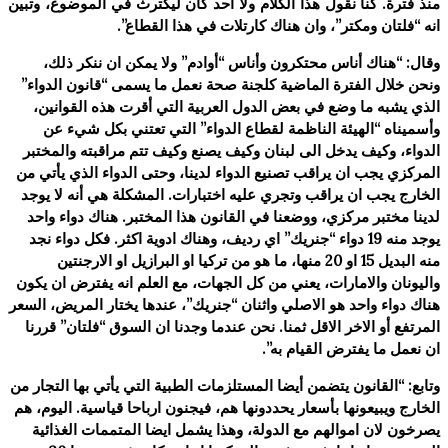
منذ فترة. كنا نقول هذا الكلام ولا أحد كان ليكترث في الموضوع، وتبين
انه “فلتان ومكتر”، وان هناك كارتلات في هذا القطاع”.
وقال: “هناك أناس محتكرون وأناس “أوادم” ولا يمكن ان ننكر ذلك،
ونحن خلال الفترة الماضية كلجنة صحة نعمل ما يسمى “قانون الدواء”
الذي يشبه ما وضع في بعض الدول العربية التي أقرت هذه القوانين،
وأسميناه “الهيئة الناظمة لقطاع الدواء” التي تعتني بكل شيء عن
الدواء، وكيف يدخل الى لبنان وكيف يصنع وكيف تتم مراقبته والمختبر
المركزي يجب ان يراقب تصنيع الدواء لدينا، وحتى الدواء الذي يأتي من
الخارج يجب ان يراقب وتجري عليه اختبارات. المشكلة هي أنه لا يوجد
لدينا مختبر مركزي، ووضعنا في القانون هذا المختبر. هناك دواء واحد
يوجد منه 19 دواء “جنريك” اي رديف، وهناك ادوية اكثر. فكل دواء نجد
منه البديل 15 او 20 منها، ما هو من تركيا او البرازيل او الارجنتين
واليونان والامارات، يعني من كل الجهات، مع العلم انه يفترض ان يكون
هناك دواء واحد هو الاصلي واثنان “جنريك”، عندها يختار المريض، السعر
المرتفع أو الاخر الاقل ثمنا. نحن عندما وجدنا ان السوق “فلتان” قررنا
ان نعمل ما يفترض القيام به”.
وتابع: “القانون يتضمن أيضا المستلزمات الطبية التي يأتي بها التجار من
الخارج ويبيعونها بأسعار يحددونها هم، فيجنون ارباحا قياسية. اليوم، هم
يصرخون لان اموالهم مع الدولة، وهذا يشمل ايضا المتممات الغذائية