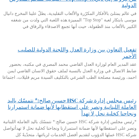
الدولية
في عالم يمتلئ بالأفكار المكرّرة والألعاب التقليدية، يطلّ علينا المخرج دانيال
موسى بابتكار لعبة “Top Stop” المميزة.هذه اللعبة التي ولدت من شغفه
الكبير بالألعاب منذ الطفولة، حيث أنها تجمع الاصدقاء والرفاق في
تفعيل التعاون بين وزارة العدل واللجنة الدولية للصليب
الأحمر
عقد المدير العام لوزارة العدل القاضي محمد المصري في مكتبه، بحضور
ضابط الاتصال في وزارة العدل بالنسبة لملف حقوق الانسان القاضي ايمن
احمد، ورئيسة مصلحة الطب الشرعي بالتكليف السيدة مريم قليلات، اجتماعا
رئيس مجلس إدارة شركة HSC حسين صالح:* نتمسّك باليد
العاملة اللبنانية ونصر على استقطابها لأنها ضمانة استمرارنا
ونجاحنا كخلية نحل لا تهدأ
*رئيس مجلس إدارة شركة HSC حسين صالح:* نتمسّك باليد العاملة اللبنانية
ونصر على استقطابها لأنها ضمانة استمرارنا ونجاحنا كخلية نحل لا تهدأتواصل
شركة HSC عملها الدؤوب لتقديم أفضل الخدمات لزبائنها، متحدّيةً كل