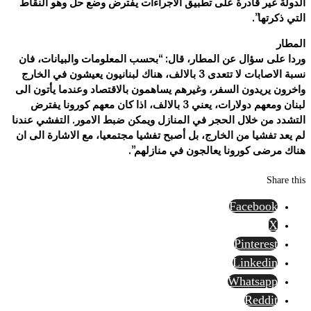
الدولة غير قادرة على تطبيق الاجراءات يفترض وضع حل وهو النقاط
التي ذكرتها”.
المطار
وردا على سؤال عن المطار، قال: “بحسب المعلومات والبيانات، فان
نسبة الاصابات لا تتعدى 3 بالالف، هناك لبنانيون يعيشون في الخارج
واخرون يريدون السفر، وغيرهم يساهمون بالاقتصاد وعندما يأتون الى
لبنان ومعهم دولارات، يعني 3 بالالف، اذا كان معهم كورونا يفترض
التشدد من خلال الحجر في المنازل ويمكن ضبط الامور. التفشي عندنا
لم يعد تفشيا من الخارج، بل أصبح تفشيا مجتمعيا، مع الاشارة الى ان
هناك مرضى كورونا يعالجون في منازلهم”.
Share this
Facebook
X
Pinterest
Linkedin
Whatsapp
Reddit