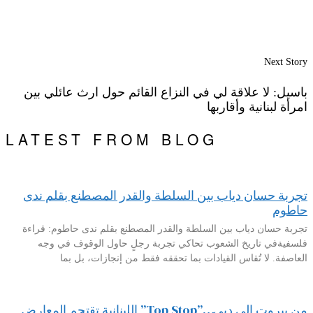
Next Story
باسيل: لا علاقة لي في النزاع القائم حول ارث عائلي بين
امرأة لبنانية وأقاربها
LATEST FROM BLOG
تجربة حسان دياب بين السلطة والقدر المصطنع بقلم ندى
حاطوم
تجربة حسان دياب بين السلطة والقدر المصطنع بقلم ندى حاطوم: قراءة
فلسفيةفي تاريخ الشعوب تحاكي تجربة رجلٍ حاول الوقوف في وجه
العاصفة. لا تُقاس القيادات بما تحققه فقط من إنجازات، بل بما
من بيروت إلى دبي…”Top Stop” اللبنانية تقتحم المعارض