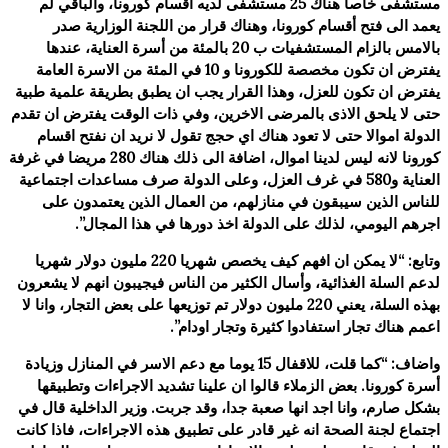
مستشفى خاصا هناك 25 مستشفى لديه اقسام كورونا، والباقي لم
يعمد الى فتح أقسام كورونا، وهناك قرار من اللجنة الوزارية صدر
بالامس بالزام المستشفيات ب 20 بالمئة من أسرة العناية، عندها
يفترض ان تكون مخصصة للكورونا و 10 في المئة من الاسرة العامة
يفترض ان تكون للعزل، وهذا القرار يجب ان يطبق بطريقة علمية طبية
حتى لا يلحق الاذى بالمرضى الاخرين، وفي ذات الوقت يفترض ان تقدم
الدولة اموالا حتى لا تعود هناك اي حجج تقول لا نريد ان نفتح اقسام
كورونا لانه ليس لدينا اموال، اضافة الى ذلك هناك 280 مريضا في غرفة
العناية و580 في غرف العزل، وعلى الدولة صرف مساعدات اجتماعية
للناس الذين سيبقون في منازلهم، من العمال الذين يعتمدون على
اجرهم اليومي، لذلك على الدولة اخذ دورها في هذا المجال”.
وتابع: “لا يمكن ان افهم كيف يخصص شهريا 220 مليون دولار شهريا
لدعم السلة الغذائية، وأسال الكثير من الناس فيجيبون انهم لا يشعرون
بهذه السلة، يعني 220 مليون دولار تم توزيعها على بعض التجار، وانا لا
اعمم هناك تجار استفادوا كثيرة وتجار اودام”.
واضاف: “كما قلت، للاقفال 15 يوما مع دعم الاسر في المنازل وزيادة
أسرة كورونا. بعض الزملاء قالوا ان علينا تشديد الاجراءات وتطبيقها
بشكل صارم، وانا اجد انها صعبة جدا، وقد جربت. وزير الداخلية قال في
اجتماع لجنة الصحة انه غير قادر على تطبيق هذه الاجراءات، فاذا كانت