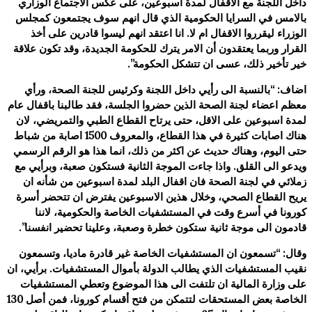
داخل اللجنة مع الاقفال لمدة اسبوعين، على عكس الاجتماع الوزاري
بالامس في السرايا الحكومية الذي قال انهم سوف يجتمعون كمجلس
الوزراء ليقرروا الاقفال ام لا. انا اعتقد انهم ليسوا قادرين على أخذ
القرار وربما يعتقدون أن الامر يترك للحكومة الجديدة، وقد تكون علاقة
خير تأخير ذلك، عسى ان تتشكل الحكومة”.
اضاف: “بالنسبة الى رأيي داخل اللجنة وكرئيس للجنة الصحة، ورأي
معظم اعضاء لجنة الصحة الذين حضروا الجلسة، فقد طالبنا باقفال عام
لمدة اسبوعين على الاقل، حتى يرتاح القطاع الطبي والتمريضي، لان
هناك اصابات كثيرة في هذا القطاع، والمعروف 1500 اصابة من شباط
حتى اليوم، وهناك حديث عن اكثر من ذلك، انما هذا هو الرقم الرسمي
ويدعو الى القلق. واذا جاءت الموجة الثانية فستكون صعبة، وبرأيي مع
زملائي في لجنة الصحة فان اقفال البلد لمدة اسبوعين من شأنه ان
يريح القطاع الصحي، وخلال هذين الاسبوعين يفترض ان تتحضر أسرة
كورونا في أسرع وقت في المستشفيات الخاصة والحكومية، لاننا
قادمون الى موجة ثانية ستكون خطرة وصعبة، وعلينا تحضير انفسنا”.
وقال: “تسمعون ان المستشفيات الخاصة غير قادرة ماديا، وتسمعون
نقيب المستشفيات الذي يطالب الدولة بأموال المستشفيات. برأيي، ان
على وزارة المالية ان تلتفت الى هذا الموضوع وتعطي المستشفيات
الخاصة بعض المستحقات لتتمكن من فتح أقسام كورونا، فمن أصل 130