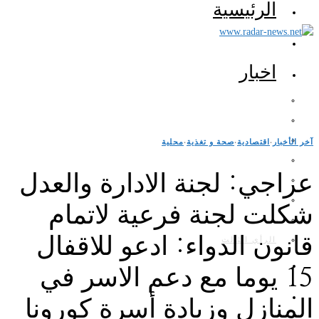
الرئيسية
اخبار
آخر الأخبار
·
اقتصادية
·
صحة و تغذية
·
محلية
عراجي: لجنة الادارة والعدل
شكلت لجنة فرعية لاتمام
قانون الدواء: ادعو للاقفال
الرأي الثالث
15 يوما مع دعم الاسر في
المنازل وزيادة أسرة كورونا