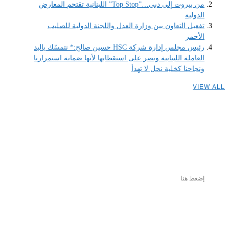
من بيروت إلى دبي…”Top Stop” اللبنانية تقتحم المعارض
الدولية
تفعيل التعاون بين وزارة العدل واللجنة الدولية للصليب
الأحمر
رئيس مجلس إدارة شركة HSC حسين صالح:* نتمسّك باليد
العاملة اللبنانية ونصر على استقطابها لأنها ضمانة استمرارنا
ونجاحنا كخلية نحل لا تهدأ
VIEW ALL
إضغط هنا