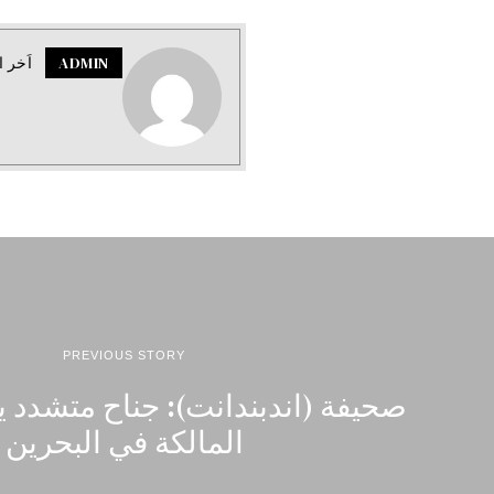
ADMIN
اَخر ا
PREVIOUS STORY
صحيفة (اندبندانت): جناح متشدد ي
المالكة في البحرين