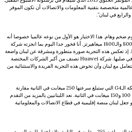
ومزودي الخدمات في العالم خلال المؤتمر الخلوي 2013 الذي سيقام في برشلونة الأسبوع المقبل.
تبر شركة عالمية متخصصة بتقنية المعلومات والاتصالات أن تكون الموفر
الرابع في لبنان”.
م ضخم وهام. هذا الاختبار هو الأول من نوعه عالميا خصوصا أنه
يطبق على نطاقات تتراوح بين الـ800 والـ1800 ميغاهيرتز. أنا فخور جدا اليوم بما انجزته شركة
تاتش بالتعاون مع شركة Huawei. إذ تعكس هذه التجربة صورة متطورة ومشرقة عن لبنان واضعة
إياه على الخريطة العالمية، لا بل في صلبها. شركة Huawei تصنف من أكبر الشركات المختصة
تعامل مع لبنان وأن تخوض هذه التجربة الفريدة والاستثنائية من
وختم: “نشهد سويا مدى تطور شبكة الـG4 التي ستبلغ سرعتها 250 ميغابت في الثانية مقارنة
بالسرعة المعتادة التي تتراوح بين 100 و150 ميغابت في الثانية. نعد اللبنانيين بالمزيد من التقدم
 جعل لبنان منصة إقليمية في قطاع الاتصالات والمعلوماتية
وشمل العرض الحي تجربة للسرعة التي بلغت 255 ميغابت في الثانية، تلاه اختبار للبث السمعي