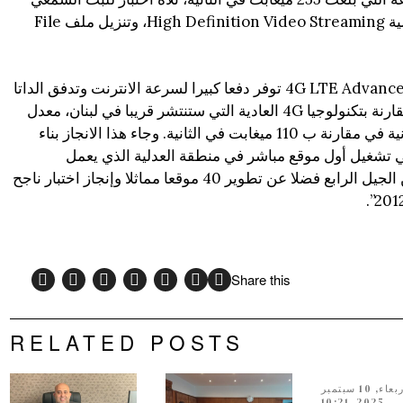
البصري المباشر ذات الجودة العالية High Definition Video Streaming، وتنزيل ملف File
وأوضح بيان لtouch ان “تقنية 4G LTE Advanced توفر دفعا كبيرا لسرعة الانترنت وتدفق الداتا
وتمثل تحسنا ملموسا في الأداء مقارنة بتكنولوجيا 4G العادية التي ستنتشر قريبا في لبنان، معدل
سرعة بنسبة 250 ميغابت في الثانية في مقارنة ب 110 ميغابت في الثانية. وجاء هذا الانجاز بناء
كة touch الأخير في تشغيل أول موقع مباشر في منطقة العدلية الذي يعمل
بتكنولوجيا التطور طويل الأمد من الجيل الرابع فضلا عن تطوير 40 موقعا مماثلا وإنجاز اختبار ناجح
Share this
RELATED POSTS
الأربعاء, 10 سبتمبر
2025, 10:21