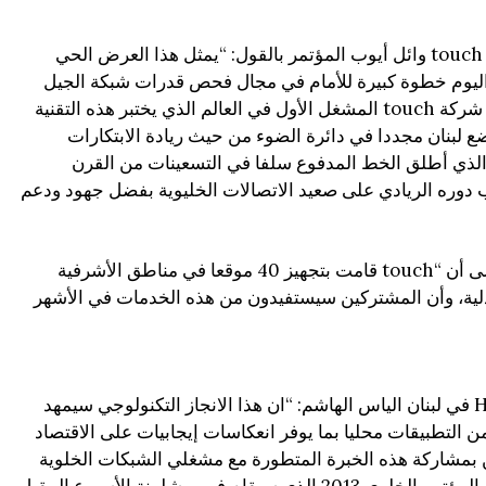
استهل المدير التنفيذي في شركة touch وائل أيوب المؤتمر بالقول: “يمثل هذا العرض الحي
كنولوجيا 4G LTE Advanced اليوم خطوة كبيرة للأمام في مجال فحص قدرات شبكة الجيل
الرابع الإجمالية. ونفتخر بأن تكون شركة touch المشغل الأول في العالم الذي يختبر هذه التقنية
ات 800 – 1800 مما يضع لبنان مجددا في دائرة الضوء من حيث ريادة الابتكارات
أول الذي أطلق الخط المدفوع سلفا في التسعينات من القرن
 دوره الريادي على صعيد الاتصالات الخليوية بفضل جهود ودعم
وعن خدمات الجيل الرابع، أشار الى أن “touch قامت بتجهيز 40 موقعا في مناطق الأشرفية
ية، وأن المشتركين سيستفيدون من هذه الخدمات في الأشهر
وقال المدير العام لشركة Huawei في لبنان الياس الهاشم: “ان هذا الانجاز التكنولوجي سيمهد
 التطبيقات محليا بما يوفر انعكاسات إيجابيات على الاقتصاد
 بمشاركة هذه الخبرة المتطورة مع مشغلي الشبكات الخلوية