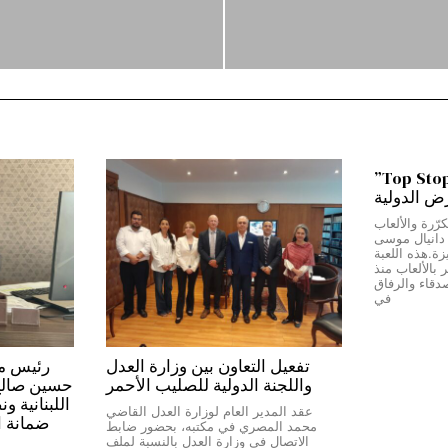
من بيروت إلى دبي…”Top Stop”
رض الدولية
رّرة والألعاب
ج دانيال موسى
Top Stop” المميزة.هذه اللعبة
بالألعاب منذ
دقاء والرفاق
في
تفعيل التعاون بين وزارة العدل
واللجنة الدولية للصليب الأحمر
حسين صالح:*
اللبنانية و
عقد المدير العام لوزارة العدل القاضي
ضمانة ا
محمد المصري في مكتبه، بحضور ضابط
الاتصال في وزارة العدل بالنسبة لملف