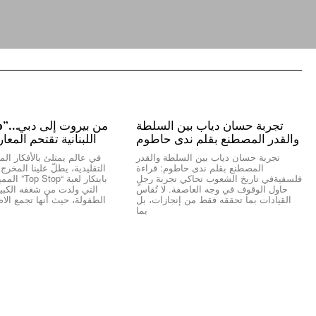
تجربة حسان دياب بين السلطة
والقدر المصطنع بقلم ندى حاطوم
اللبنانية تقتحم المعا
تجربة حسان دياب بين السلطة والقدر
في عالم يمتلئ بالأفكار المك
المصطنع بقلم ندى حاطوم: قراءة
التقليدية، يطلّ علينا المخر
فلسفيةفي تاريخ الشعوب تحاكي تجربة رجلٍ
بابتكار لعبة “
حاول الوقوف في وجه العاصفة. لا تُقاس
التي ولدت من شغفه الكبير 
القيادات بما تحققه فقط من إنجازات، بل
الطفولة، حيث أنها تجمع الاص
بما