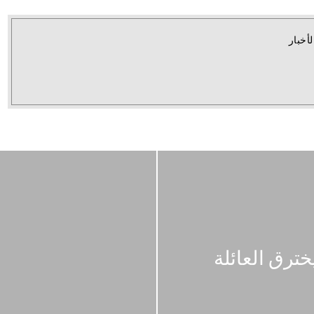
لأخبار
خترق العائلة