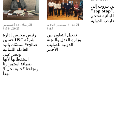
ن بيروت إلى
دبي…”Top Stop”
للبنانية تقتحم
عارض الدولية
الأحد, 7 سبتمبر 2025,
الأربعاء, 13 أغسطس
2025, 9:50
9:15
تفعيل التعاون بين
رئيس مجلس إدارة
وزارة العدل واللجنة
شركة HSC حسين
الدولية للصليب
صالح:* نتمسّك باليد
الأحمر
العاملة اللبنانية
ونصر على
استقطابها لأنها
ضمانة استمرارنا
ونجاحنا كخلية نحل لا
تهدأ