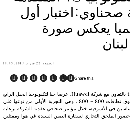
 صحناوي:اختبار أول
ميا يعكس صورة
بنان
الجمعة, 22 فبراير 2013, 19:45
Share this
رادار نيوز – نظمت شركة touch بالتعاون مع شركة Huawei، عرضا حيا لتكنولوجيا الجيل الرابع
المتقدم 4G LTE Advanced فوق نطاقات 800 – 1800، وهي التجربة الأولى من نوعها على
سين في الأشرفية، خلال مؤتمر صحافي عقدته الشركة برعاية
وحضور الملحق التجاري لسفارة الصين السيدة غي هوا وممثلين