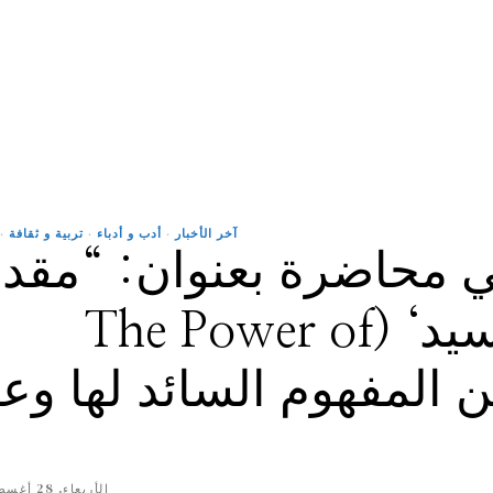
آخر الأخبار
·
أدب و أدباء
·
تربية و ثقافة
·
ي محاضرة بعنوان: “مقد
’التمظهر‘ أو ’التجسيد‘ (The Power of
Manifest) بين المفهوم السائد لها و
الأربعاء, 28 أغسطس 2024, 18:16