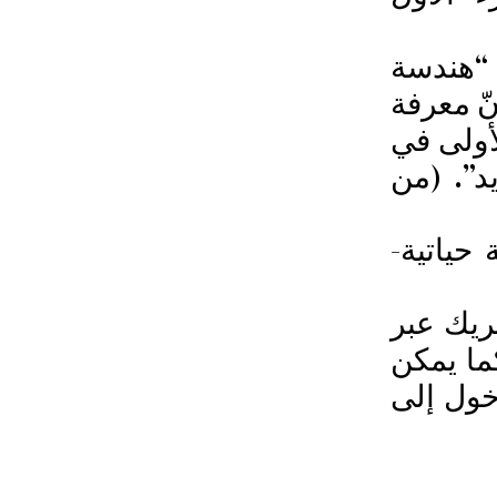
، “هندسة
ّ معرفة
أولى في
د”. (من
حياتية-
يريك عبر
ما يمكن
خول إلى