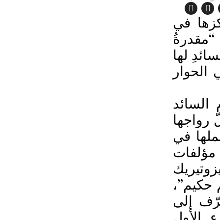
كزها في
“مقدرةُ
T) بين المفهومِ السائدِ لها
سطس 2024، شاركتها في الحوار
السائد
ّ رواجها
ملها في
 مؤلفات
زوتيريك
 حكيم”،
رّف إلى
 الأول