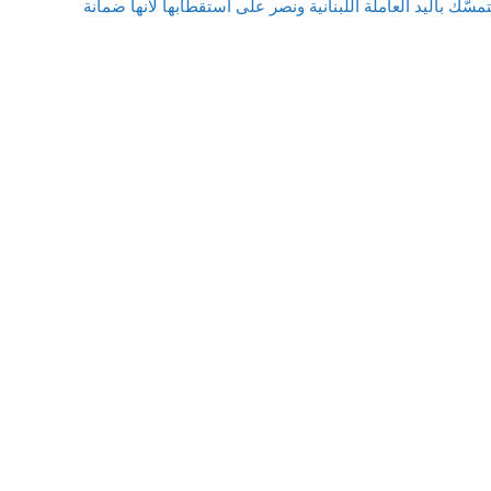
HSC حسين صالح:* نتمسّك باليد العاملة اللبنانية ونصر على استقطابها لأنها ضمانة