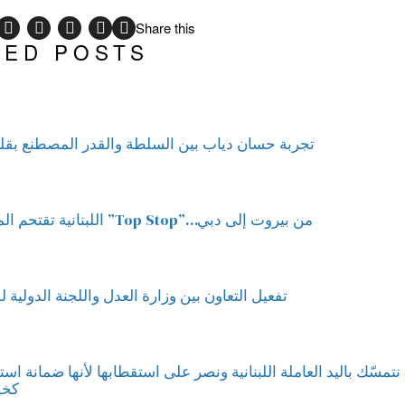
Share this
TED POSTS
تجربة حسان دياب بين السلطة والقدر المصطنع بق
من بيروت إلى دبي…”Top Stop” اللبنانية تقتحم المعارض الدولية
تفعيل التعاون بين وزارة العدل واللجنة الدولية 
ة HSC حسين صالح:* نتمسّك باليد العاملة اللبنانية ونصر على استقطابها لأنها ضمانة 
كخلي