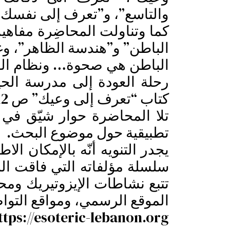
والتاسع”، و”تعرف إلى نفسك و
كما وتناولت المحاضِرة مفاهيم
الباطن” و”هندسة الظاهر”، وغ
الباطن هي صحوة… ونظام الوع
رحلة العودة إلى مدرسة الحيا
كتاب “تعرف إلى وعيك” ص 112).
تلا المحاضرة حوار شيّق في س
تطبيقية حول موضوع البحث.
يجدر التنويه أنّه بالإمكان ال
سلسلة مؤلفاته التي فاقت الم
تتبع نشاطات الإيزوتيريك ومح
الموقع الرسمي، ومواقع التوا
ttps://esoteric-lebanon.org