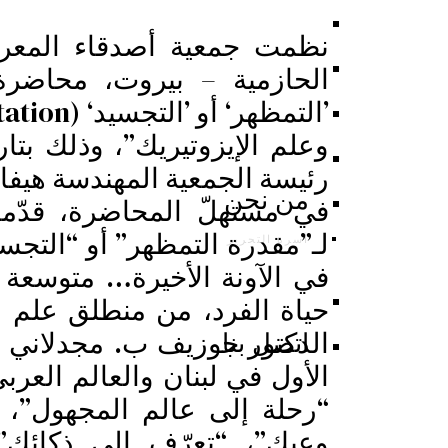
نظمت جمعية أصدقاء المعرفة
الحازمية – بيروت، محاضرة 
رئيسة الجمعية المهندسة هيفا
من نحن
في مستهلّ المحاضرة، قدّم
لـ”مقدرة التمظهر” أو “التجسي
أسرة التحرير
في الآونة الأخيرة… متوسعة
حياة الفرد، من منطلق علم ال
اتصل بنا
الدكتور جوزيف ب. مجدلاني (
الأول في لبنان والعالم العر
“رحلة إلى عالم المجهول”، “ر
وعيك”، “تعرّف الى ذكائك”