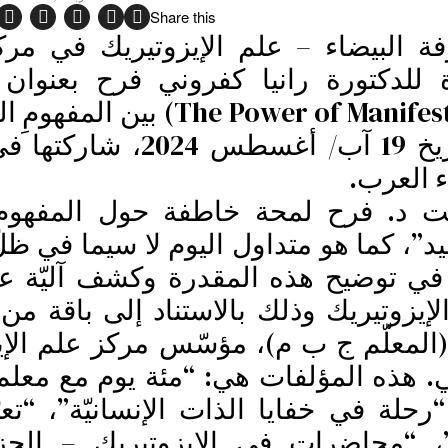
Share this
 البيضاء – علم الإيزوتيريك في مر
للدكتورة رانيا كفروني فرح بعنوان 
’التمظهر‘ أو ’التجسيد‘ (he Power of Manifestation
وعلم الإيزوتيريك”، وذلك بتاريخ 19 آب/ أغ
ء العرب.
ت د. فرح لمحة خاطفة حول المفهوم 
د”، كما هو متداول اليوم لا سيما في ظل
 في توضيح هذه المقدرة وكشف آليّة ع
إيزوتيريك وذلك بالاستناد إلى باقة من
المعلّم ج ب م)، مؤسّس مركز علم الإي
بي. هذه المؤلفات هي: “مئة يوم مع معلم
حلة في خفايا الذات الإنسانيّة”، “تع
، “محاضرات في الإيزوتيريك – الجزء