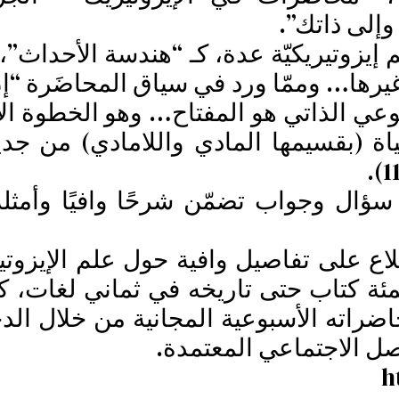
إلى ذاتك”.
 إيزوتيريكيّة عدة، كـ “هندسة الأحداث”
يرها… وممّا ورد في سياق المحاضَرة “إن
ي الذاتي هو المفتاح… وهو الخطوة ال
ة (بقسيمها المادي واللامادي) من جدي
ؤال وجواب تضمّن شرحًا وافيًا وأمثلة 
اطلاع على تفاصيل وافية حول علم الإيزوت
ئة كتاب حتى تاريخه في ثماني لغات، ك
اضراته الأسبوعية المجانية من خلال الد
صل الاجتماعي المعتمدة.
h