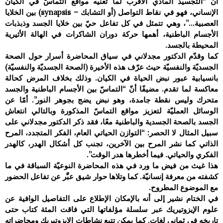
أنّ “التجسيد المادّي الأقرب لما تعنيه مواقع التماسّ في الكيان
الإنساني، فهو في نقاط التواصل (أو التشابك – synapsis) بين الخلايا
العصبية…”، وهي تتمثل في كل تفاعل حيّ بين خلايا الجسد وذبذبات
الأجسام الباطنية، أهمها حركة دوران الشاكرات في الهالة الأثيرية
المحيطة بالجسد.
كما وقدّم الدكتور مجدلاني في سياق المحاضرة أسرار حول الصحة
الجسديّة والنفسيّة حيث عرّف هذه الأخيرة (الصحة الجسديّة والنفسيّة)
بانسيابية عبور نبض الحياة في الكيان. وذلك بخلاف المرض كحالة
معاكسة لما تقدم. مضيفًا أنّ “التماسّ بين الأجسام الباطنية والجسد
متحرك وليس نقطة جامدة، وهو نبض يضج بجوهر النور”. أمّا عن
الوسائل العمليّة لتعزيز مواقع التماسّ المذكورة وبالتالي انتعاش
الجسد بالصحة الجسدية والباطنية معًا، فقد ذكر الدكتور مجدلاني على
سبيل المثال لا الحصر: “التوازن الحياتي العام، الفكر المتجدد، المرح
الذاتي كما نشر المرح بين الآخرين، تجنب كل أشكال الهدر، كالهدر
الفكري والحياتي. فيما أخطرها هدر الوقت”.
هذا غيث من فيض ما ورد في هذه المحاضرة النوعيّة السباقة في ما
كشفته من معرفة إنسانيّة. كما وتلاها حوار شيق عبَّر عن تفاعل الحضور
مع الموضوع المطروح.
في الختام نشير إلى أنه بالإمكان الإطلاع على التفاصيل الوافية عن
علوم الإيزوتيريك عبر سلسلة مؤلفاتها التي فاقت المئة كتاب حتى
تاريخه في ثماني لغات. كما يمكن تتبع نشاطات الإيزوتيريك ومحاضراته