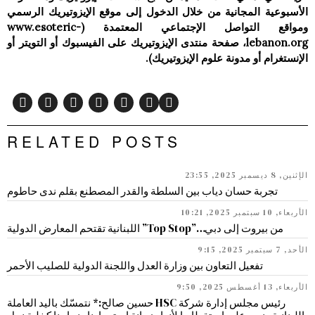
الأسبوعية المجانية من خلال الدخول إلى موقع الإيزوتيريك الرسمي
ومواقع التواصل الإجتماعي المعتمدة (www.esoteric-
lebanon.org، صفحة منتدى الإيزوتيريك على الفيسبوك أو التويتر أو
الإنستغرام أو مدونة علوم الإيزوتيريك).
RELATED POSTS
الإثنين, 8 ديسمبر 2025, 23:55
تجربة حسان دياب بين السلطة والقدر المصطنع بقلم ندى حاطوم
الأربعاء, 10 سبتمبر 2025, 10:21
من بيروت إلى دبي…”Top Stop” اللبنانية تقتحم المعارض الدولية
الأحد, 7 سبتمبر 2025, 9:15
تفعيل التعاون بين وزارة العدل واللجنة الدولية للصليب الأحمر
الأربعاء, 13 أغسطس 2025, 9:50
رئيس مجلس إدارة شركة HSC حسين صالح:* نتمسّك باليد العاملة